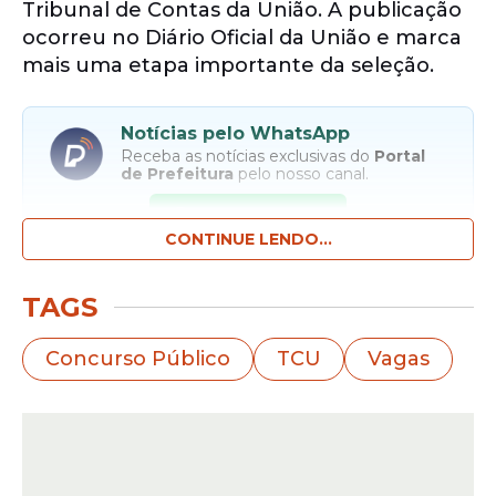
Tribunal de Contas da União. A publicação
ocorreu no Diário Oficial da União e marca
mais uma etapa importante da seleção.
Notícias pelo WhatsApp
Receba as notícias exclusivas do
Portal
de Prefeitura
pelo nosso canal.
Entrar no canal
CONTINUE LENDO...
O certame contou com 10.471 inscrições.
TAGS
Os
candidatos
realizaram as provas
objetivas no dia 22 de fevereiro de 2026. O
Concurso Público
TCU
Vagas
concurso ofereceu 20
vagas
imediatas
para o cargo de auditor, além de formação
de cadastro reserva. A organização do
processo está sob responsabilidade
do
https://cebraspe.org.br/concursos/tcu_25