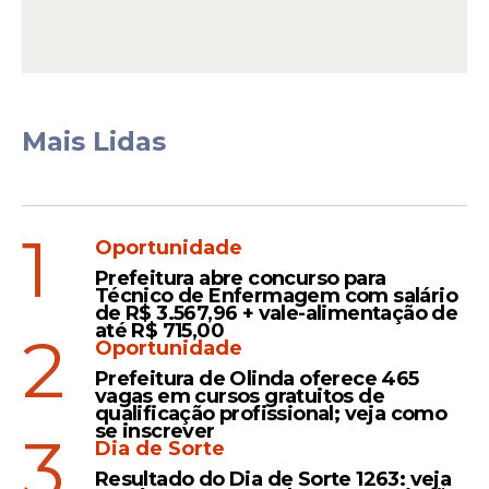
Mais Lidas
A previsão indica que o resultado final da
análise documental será publicado em 8
1
Oportunidade
de abril. A mesma data deve trazer a
convocação para procedimentos de
Prefeitura abre concurso para
Técnico de Enfermagem com salário
heteroidentificação e verificação
de R$ 3.567,96 + vale-alimentação de
até R$ 715,00
documental.
2
Oportunidade
Prefeitura de Olinda oferece 465
vagas em cursos gratuitos de
qualificação profissional; veja como
Leia Também
se inscrever
3
Dia de Sorte
Resultado do Dia de Sorte 1263: veja