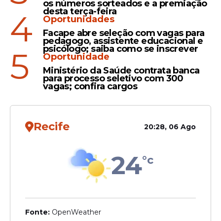
os números sorteados e a premiação
Oprotunidades
desta terça-feira
4
Oportunidades
Concursos na Paraíba: 219
Facape abre seleção com vagas para
vagas são oferecidas com
pedagogo, assistente educacional e
salários de até R$ 12,5 mil
psicólogo; saiba como se inscrever
5
Oportunidade
Ministério da Saúde contrata banca
para processo seletivo com 300
vagas; confira cargos
Oportunidade
Concursos e seleção de
Recife
20:28, 06 Ago
Pernambuco: 1.913 vagas
são oferecidas com salários
de até R$ 12.366,61
24
°c
Fonte:
OpenWeather
Veja Também