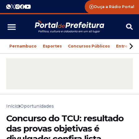
Ouça a Rádio Portal
Pernambuco
Esportes
Concursos Públicos
Entreteni
Início
Oportunidades
Concurso do TCU: resultado
das provas objetivas é
divulgado; confira lista