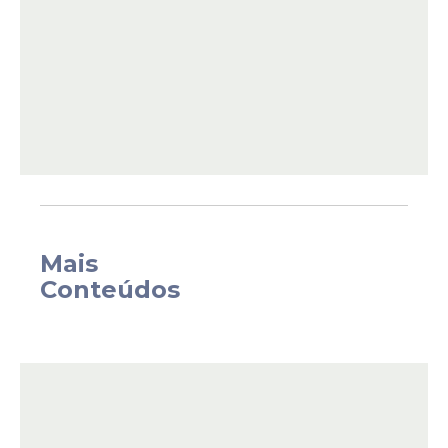
Mais
Conteúdos
Resultado inclui análise
PCD
Além do resultado final das provas, o edital
apresenta a análise documental para
candidatos com deficiência. A lista traz os