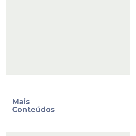
chega a R$ 8.289,87.
O valor aumenta com o auxílio-
Mais
alimentação, que passou para R$ 1.500.
Conteúdos
Com isso, o total mensal pode atingir R$
9.789,87 no início da carreira. O governo
estadual também anunciou um reajuste
geral de 6% para os servidores públicos. A