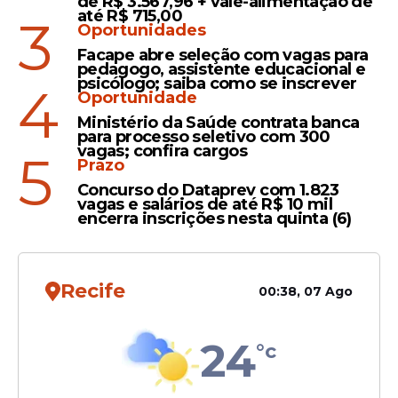
concurso público com mais
de R$ 3.567,96 + vale-alimentação de
até R$ 715,00
3
de 16 mil inscritos
Oportunidades
Facape abre seleção com vagas para
pedagogo, assistente educacional e
psicólogo; saiba como se inscrever
4
Oportunidade
Oportunidades
Ministério da Saúde contrata banca
Concursos e Seleções
para processo seletivo com 300
Ceará: 842 vagas
vagas; confira cargos
5
Prazo
oferecidas com salários de
Concurso do Dataprev com 1.823
até R$ 13.288,85
vagas e salários de até R$ 10 mil
encerra inscrições nesta quinta (6)
Recife
00:38, 07 Ago
Veja Também
24
°c