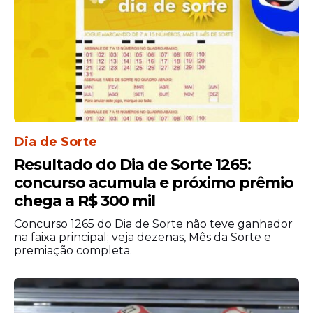
Seduc PA ocorreu em 2018. A seleção
ofereceu 2.112
vagas
em diversas áreas do
ensino. Na época, os candidatos passaram
por prova objetiva, redação e avaliação de
títulos.
Dia de Sorte
Resultado do Dia de Sorte 1265:
concurso acumula e próximo prêmio
chega a R$ 300 mil
Concurso 1265 do Dia de Sorte não teve ganhador
na faixa principal; veja dezenas, Mês da Sorte e
premiação completa.