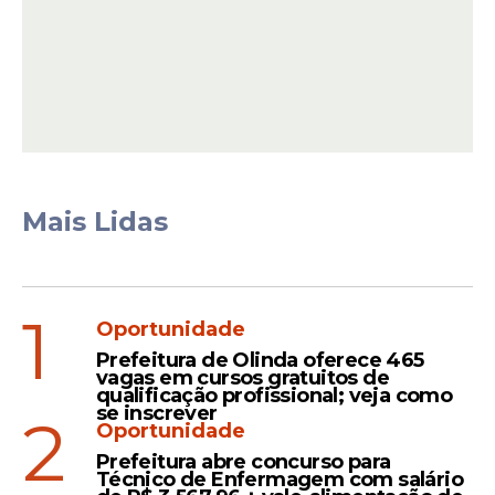
Os profissionais com nível superior
recebem R$ 10.612,24. Além dos salários, os
servidores têm direito a benefícios como
auxílio-transporte, auxílio-alimentação e
Mais Lidas
gratificações.
1
Leia Também
Oportunidade
Prefeitura de Olinda oferece 465
vagas em cursos gratuitos de
qualificação profissional; veja como
Certame
se inscrever
2
Oportunidade
Prefeitura de Catende
Prefeitura abre concurso para
anuncia cancelamento de
Técnico de Enfermagem com salário