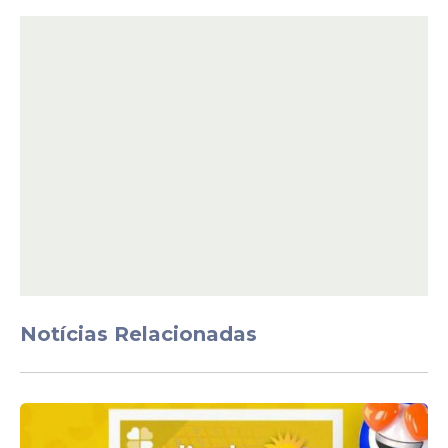
A realização do concurso já era prevista
desde 2021. O Tribunal de Contas do
Estado do Pará determinou que a
secretaria realize a seleção para suprir a
falta de profissionais. O órgão também
orientou o controle das contratações
temporárias. A medida busca garantir o
cumprimento das regras estabelecidas.
Notícias Relacionadas
Último concurso
ocorreu em 2018
O último
certame
para professores da