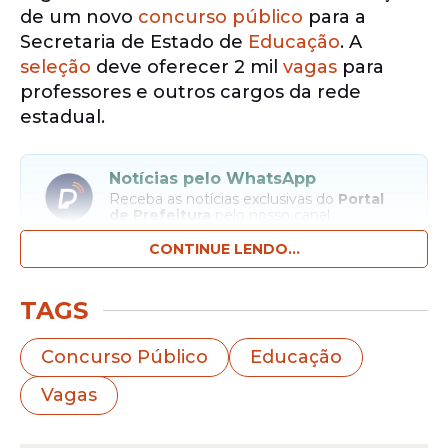
de um novo
concurso público
para a
Secretaria de Estado de
Educação
. A
seleção
deve oferecer 2 mil
vagas
para
professores e outros cargos da rede
estadual.
Notícias pelo WhatsApp
Receba as notícias exclusivas do
Portal
de Prefeitura
pelo nosso canal.
CONTINUE LENDO...
Entrar no canal
TAGS
A expectativa em torno do certame cresce
devido aos salários e benefícios previstos
Concurso Público
Educação
para os profissionais da educação. Os
Vagas
professores da rede estadual contam com
remuneração atualizada. O salário inicial