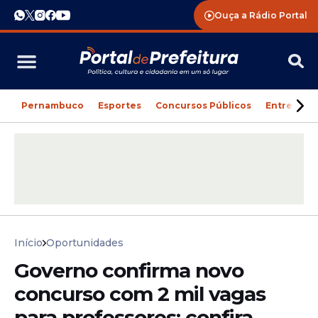
Ouça a Rádio Portal
Pernambuco
Esportes
Concursos Públicos
Entreteni
Início
Oportunidades
Governo confirma novo
concurso com 2 mil vagas
para professores; confira