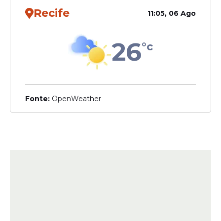
Recife
11:05, 06 Ago
26
°c
Fonte:
OpenWeather