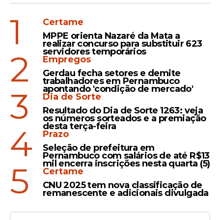
1
Certame
MPPE orienta Nazaré da Mata a
realizar concurso para substituir 623
servidores temporários
2
Empregos
Gerdau fecha setores e demite
trabalhadores em Pernambuco
apontando 'condição de mercado'
3
Dia de Sorte
Resultado do Dia de Sorte 1263: veja
os números sorteados e a premiação
desta terça-feira
4
Prazo
Seleção de prefeitura em
Pernambuco com salários de até R$13
mil encerra inscrições nesta quarta (5)
5
Certame
CNU 2025 tem nova classificação de
remanescente e adicionais divulgada