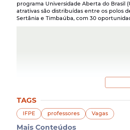
programa Universidade Aberta do Brasil (
atrativas são distribuídas entre os polos 
Sertânia e Timbaúba, com 30 oportunidad
TAGS
O curso contará com encontros presencia
IFPE
professores
Vagas
no polo escolhido. Nos polos de Águas Be
Mais Conteúdos
presenciais às sextas-feiras à noite.