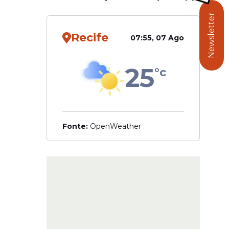
Newsletter
reas
Recife
07:55, 07 Ago
ou Médio.
25
°c
Fonte:
OpenWeather