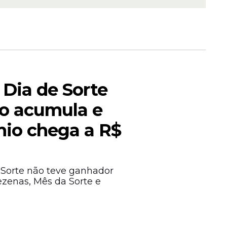
ação
 Dia de Sorte
ação em
so acumula e
io chega a R$
 Sorte não teve ganhador
dezenas, Mês da Sorte e