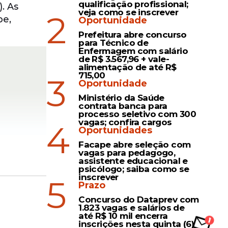
qualificação profissional;
. As
veja como se inscrever
2
be,
Oportunidade
Prefeitura abre concurso
para Técnico de
Enfermagem com salário
de R$ 3.567,96 + vale-
alimentação de até R$
715,00
3
Oportunidade
Ministério da Saúde
contrata banca para
processo seletivo com 300
vagas; confira cargos
4
Oportunidades
Facape abre seleção com
vagas para pedagogo,
assistente educacional e
psicólogo; saiba como se
inscrever
5
Prazo
inzenal,
Concurso do Dataprev com
1.823 vagas e salários de
des
até R$ 10 mil encerra
inscrições nesta quinta (6)