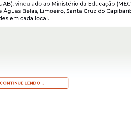
UAB), vinculado ao Ministério da Educação (MEC)
de Águas Belas, Limoeiro, Santa Cruz do Capibari
es em cada local.
CONTINUE LENDO...
is obrigatórios aos sábados, com frequência qu
las e Sertânia, também poderão ocorrer ativida