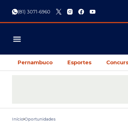
(81) 3071-6960
Pernambuco
Esportes
Concurs
Início
Oportunidades