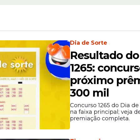
Dia de Sorte
lise curricular, levando em consideração a form
Resultado do
rticipação em eventos, produção acadêmica, atu
1265: concur
untariado.
próximo prêm
300 mil
Concurso 1265 do Dia de
na faixa principal; veja 
premiação completa.