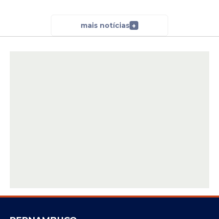
ensino médio completo e oferece salário
de até R$ 1.800,00. Os candidatos podem
mais notícias
+
se inscrever até o dia 29 de março de 2026.
Já a
Prefeitura de Petrolina
disponibiliza 19
vagas para cargos que exigem nível
fundamental. A remuneração pode chegar
a R$ 2.734,11. O prazo de inscrição segue