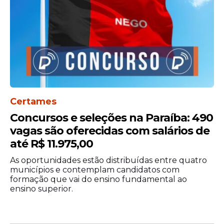
Entre os destaques está a seleção da
Autarquia Educacional de Belo Jardim
Certames
(AEB), que disponibiliza uma vaga para
Concursos e seleções na Paraíba: 490
profissional de nível técnico. A
vagas são oferecidas com salários de
remuneração pode chegar a R$ 1.621,00. Os
até R$ 11.975,00
interessados devem realizar a inscrição até
o dia 2 de março de 2026, conforme o
As oportunidades estão distribuídas entre quatro
cronograma divulgado.
municípios e contemplam candidatos com
formação que vai do ensino fundamental ao
ensino superior.
A
Prefeitura de Limoeiro
também abriu
concurso com 20 vagas para o cargo de
Guarda Civil Municipal. A seleção exige