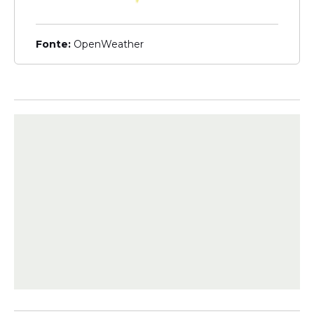
Fonte:
OpenWeather
Veja Também
O edital prevê possibilidade de solicitação
de isenção da taxa para candidatos
inscritos no Cadastro Único ou doadores
de medula óssea, dentro do prazo
estabelecido.