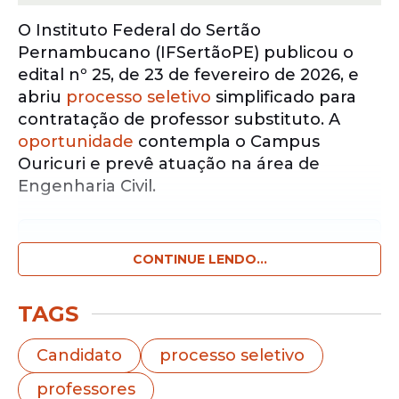
O Instituto Federal do Sertão
Pernambucano (IFSertãoPE) publicou o
edital nº 25, de 23 de fevereiro de 2026, e
abriu
processo seletivo
simplificado para
contratação de professor substituto. A
oportunidade
contempla o Campus
Ouricuri e prevê atuação na área de
Engenharia Civil.
Notícias pelo WhatsApp
Receba as notícias exclusivas do
CONTINUE LENDO...
Portal
de Prefeitura
pelo nosso canal.
TAGS
Entrar no canal
Candidato
processo seletivo
O instituto oferece uma vaga para o
professores
regime de 40 horas semanais, com