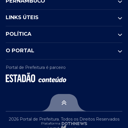
PERNAMBUCO
até 26 de fevereiro de 2026.
No Agreste, a
Prefeitura de Terezinha
LINKS ÚTEIS
lançou concurso com 49 vagas para
diferentes funções. A seleção contempla
POLÍTICA
candidatos de níveis médio, técnico e
superior. Os salários podem chegar a R$
O PORTAL
3.706,60. Os interessados devem se
inscrever até 2 de março de 2026.
Portal de Prefeitura é parceiro
A
Secretaria de Educação de Pernambuco
(SEE)
abriu 113 vagas para o cargo de
Monitor de Transporte Escolar. A função
exige ensino médio completo e oferece
salário de até R$ 2.075,00. As inscrições
seguem até 12 de março de 2026.
2026 Portal de Prefeitura. Todos os Direitos Reservados
Plataforma
Layout