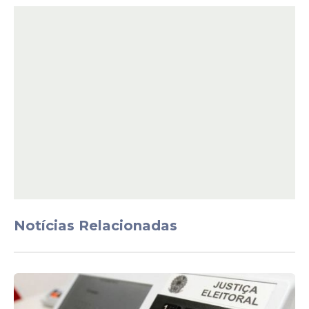
MRV são verificar as credenciais dos fiscais
de partidos, federações, coligações e
observadoras e observadores eleitorais,
iniciar e encerrar a
votação
, realizando
todos os procedimentos indicados pela
urna. Além disso, o presidente da Mesa
também deve:
Notícias Relacionadas