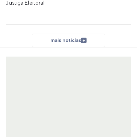
Justiça Eleitoral
17h, as senhas de acesso à seção
eleitoral;
lavrar a Ata da Mesa Receptora;
observar, na organização da fila de
votação
, as prioridades para votação.
mais notícias
+
As atribuições das mesárias e dos mesários
estão contidas nos arts. 126 a 128
daResolução
TSE
nº 23.751, de 26 de
fevereiro de 2026.