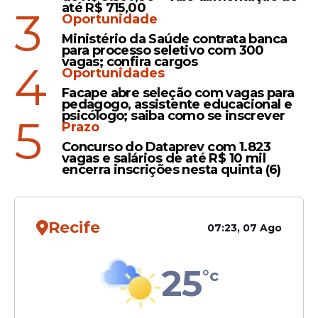
Danificado
até R$ 715,00
3
Oportunidade
TRE-PE condena eleitor do
Ministério da Saúde contrata banca
Recife que colou teclas de
para processo seletivo com 300
urna eletrônica durante
vagas; confira cargos
4
Oportunidades
votação em 2022
Facape abre seleção com vagas para
pedagogo, assistente educacional e
psicólogo; saiba como se inscrever
5
Prazo
Veto
Concurso do Dataprev com 1.823
vagas e salários de até R$ 10 mil
TSE insere norma que
encerra inscrições nesta quinta (6)
proíbe eleitor portar celular
ou arma na cabine de
votação; aparelho deve ser
Recife
07:23, 07 Ago
desligado e entregue ao
mesário
25
°c