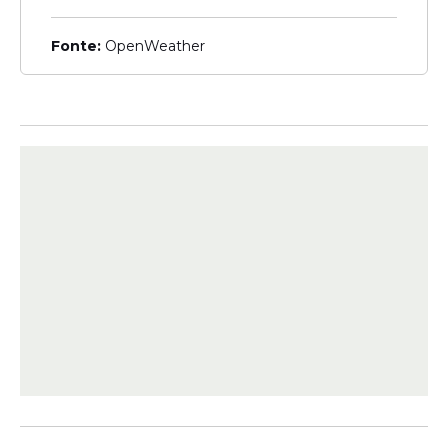
Veja Também
Fonte:
OpenWeather
O prazo também vale para que
partidos políticos, federações e
coligações reclamem das
designações.
A Mesa Receptora de Votos (MRV) é
composta por quatro pessoas, que
exercem as funções de:
presidente;
1ª mesária/1º mesário;
2ª mesária/2º mesário; e
secretária/secretário.
Atribuições
As principais atribuições do presidente da