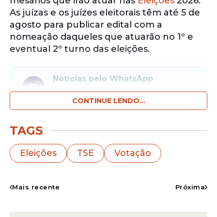
mesários que irão atuar nas
Eleições
2026.
As juízas e os juízes eleitorais têm até 5 de
agosto para publicar edital com a
nomeação daqueles que atuarão no 1º e
eventual 2º turno das eleições.
Notícias pelo WhatsApp
Receba as notícias exclusivas do
Portal
de Prefeitura
pelo nosso canal.
CONTINUE LENDO...
Entrar no canal
TAGS
Já o prazo de nomeação das pessoas que
Eleições
TSE
Votação
vão atuar como apoio logístico e como
integrantes das Mesas Receptoras de
Votos (MRV) das seções específicas para
Mais recente
Próxima
voto em trânsito; das seções instaladas em
estabelecimentos penais e nas unidades