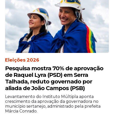
ou do eleitor;
zelar pela preservação da urna e de
todo o material fornecido e produzido
na seção eleitoral.
Mesárias e mesários
As demais pessoas convocadas para
trabalhar no dia das eleições devem fazer,
primeiramente, o procedimento de
identificação das eleitoras e dos eleitores e,
Eleições 2026
após o voto, entregar o comprovante de
Pesquisa mostra 70% de aprovação
votação
. Em caso de justificativa, é
de Raquel Lyra (PSD) em Serra
necessário conferir o preenchimento do
Talhada, reduto governado por
Requerimento de Justificativa Eleitoral
aliada de João Campos (PSB)
(RJE) e entregar à eleitora ou ao eleitor o
Levantamento do Instituto Múltipla aponta
respectivo comprovante. Além disso, cabe
crescimento da aprovação da governadora no
às mesárias e aos mesários:
município sertanejo, administrado pela prefeita
Márcia Conrado.