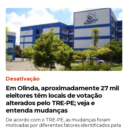
orientar as pessoas que desejarem
Desativação
registrar deficiência no Cadastro
Em Olinda, aproximadamente 27 mil
Eleitoral ou atualizar o registro de
eleitores têm locais de votação
deficiência visual que não exista mais
alterados pelo TRE-PE; veja e
sobre o uso do Formulário para
entenda mudanças
Identificação de Eleitora ou de Eleitor
com Deficiência;
De acordo com o TRE-PE, as mudanças foram
motivadas por diferentes fatores identificados pela
distribuir às eleitoras e aos eleitores, às