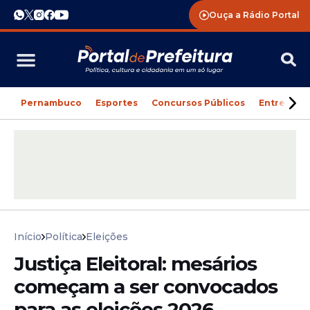
Ouça a Rádio Portal
Pernambuco
Esportes
Concursos Públicos
Entreteni
Início
Política
Eleições
Justiça Eleitoral: mesários
começam a ser convocados
para as eleições 2026