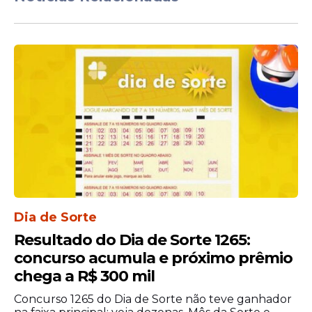
200 e R$ 2.400 por plantão. As jornadas
variam de 24 a 44 horas semanais.
Dia de Sorte
Inscrições seguem
Resultado do Dia de Sorte 1265:
concurso acumula e próximo prêmio
abertas até junho
chega a R$ 300 mil
Os candidatos podem se inscrever até às
Concurso 1265 do Dia de Sorte não teve ganhador
23h59 do dia 8 de junho de 2026 pelo
site