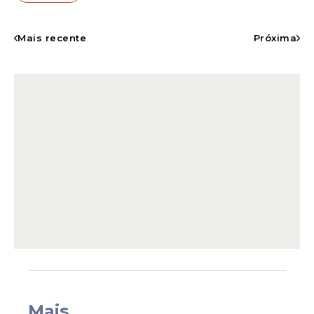
diferentes áreas da administração
municipal. Segundo a retificação publicada
Mais recente
Próxima
pela prefeitura, as provas objetivas
continuarão previstas para todos os cargos.
O concurso também contará com prova
de títulos para funções dos grupos I, II e III.
Mais