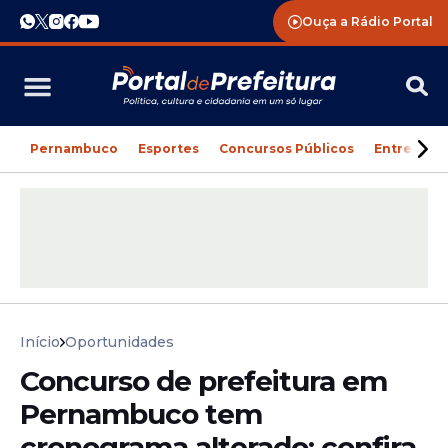
Ouça a Rádio Portal
Pernambuco
Esportes
Concursos Públicos
Entreteni
Início
Oportunidades
Concurso de prefeitura em
Pernambuco tem
cronograma alterado; confira