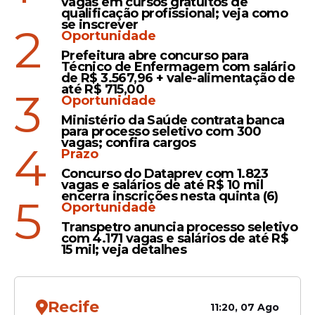
vagas em cursos gratuitos de
Leia Também
qualificação profissional; veja como
se inscrever
2
Oportunidade
Prefeitura abre concurso para
Oportunidades
Técnico de Enfermagem com salário
de R$ 3.567,96 + vale-alimentação de
Concursos na Bahia: 1.453
até R$ 715,00
3
vagas são oferecidas com
Oportunidade
salários de até R$ 8.340,33;
Ministério da Saúde contrata banca
para processo seletivo com 300
confira lista
vagas; confira cargos
4
Prazo
Concurso do Dataprev com 1.823
vagas e salários de até R$ 10 mil
Oportunidades
encerra inscrições nesta quinta (6)
5
Oportunidade
Concursos em
Transpetro anuncia processo seletivo
Pernambuco: 734 vagas
com 4.171 vagas e salários de até R$
são oferecidas com salários
15 mil; veja detalhes
de até R$ 15.458,58; veja
lista
Recife
11:20, 07 Ago