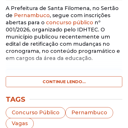
A Prefeitura de Santa Filomena, no Sertão
de
Pernambuco
, segue com inscrições
abertas para o
concurso público
nº
001/2026, organizado pelo IDHTEC. O
município publicou recentemente um
edital de retificação com mudanças no
cronograma, no conteúdo programático e
em cargos da área da educação.
Notícias pelo WhatsApp
Receba as notícias exclusivas do
CONTINUE LENDO...
Portal
de Prefeitura
pelo nosso canal.
TAGS
Entrar no canal
Concurso Público
Pernambuco
A
seleção
reúne
vagas
para candidatos de
Vagas
níveis fundamental, médio e superior em