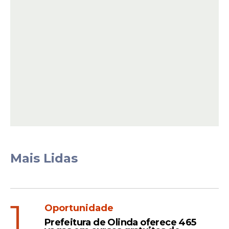
Concurso oferece vagas
em diversas áreas
A seleção contempla oportunidades para
profissionais da saúde, educação,
assistência social, administração e serviços
gerais. Entre os cargos de nível superior
estão Assistente Social, Biomédico,
Cirurgião-Dentista, Enfermeiro,
Mais Lidas
Farmacêutico, Fisioterapeuta, Médico,
Nutricionista, Psicólogo e Terapeuta
Ocupacional.
1
Oportunidade
Prefeitura de Olinda oferece 465