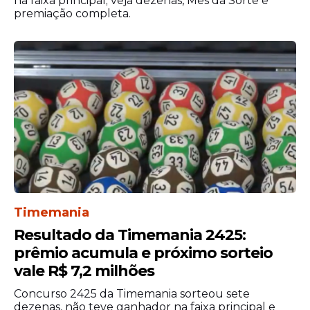
na faixa principal; veja dezenas, Mês da Sorte e
do IDHTEC.
As taxas custam R$ 120 para
premiação completa.
nível superior, R$ 90 para nível médio e R$
75 para nível fundamental. Os cargos de
ACS e ACE possuem taxa de R$ 120. A
prova objetiva está prevista para o dia 12 de
julho de 2026.
Edital de Retificação
Timemania
Resultado da Timemania 2425:
prêmio acumula e próximo sorteio
vale R$ 7,2 milhões
Concurso 2425 da Timemania sorteou sete
dezenas, não teve ganhador na faixa principal e