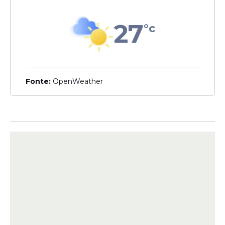
27
°c
Veja Também
Na área da educação, o edital reúne
vagas
Fonte:
OpenWeather
para Professor AEE, Professor de
Matemática, Professor de História,
Professor de Geografia e Professor de
Educação Física.