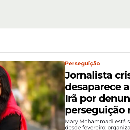
etições internacionais, o
jovem
se tornou um
Perseguição
ões aplicadas após os protestos que marcaram o
Jornalista cri
desaparece a
Irã por denun
perseguição r
Mary Mohammadi está se
desde fevereiro; organiz