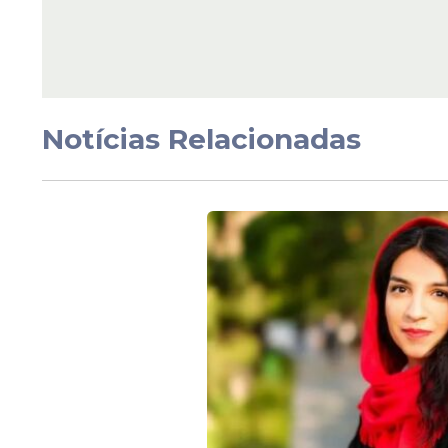
Veja Também
Notícias Relacionadas
Conhecido por representar o
país
em comp
nomes mais recentes associados às puniç
do ano.