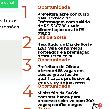
no canal
1
Oportunidade
Prefeitura abre concurso
para Técnico de
s-tratos
Enfermagem com salário
de R$ 3.567,96 + vale-
pressões
alimentação de até R$
715,00
2
Dia de Sorte
Resultado do Dia de Sorte
1263: veja os números
sorteados e a premiação
desta terça-feira
3
Oportunidade
Prefeitura de Olinda
oferece 465 vagas em
cursos gratuitos de
qualificação profissional;
veja como se inscrever
4
Oportunidade
Ministério da Saúde
contrata banca para
processo seletivo com 300
vagas; confira cargos
Prazo