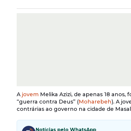
A
jovem
Melika Azizi, de apenas 18 anos, 
“guerra contra Deus” (
Moharebeh
). A jo
contrárias ao governo na cidade de Masal
Notícias pelo WhatsApp