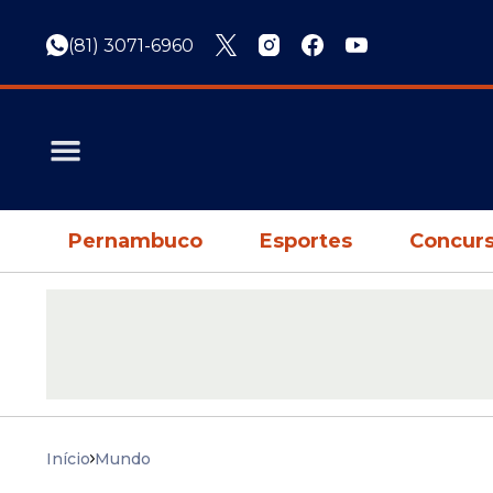
(81) 3071-6960
Pernambuco
Esportes
Concurs
Início
Mundo