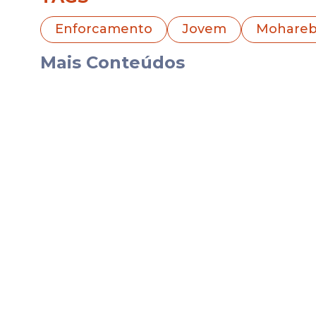
Durante seu julgamento, Melika afirmou q
garantiu que preferia a morte.
Enforcamento
Jovem
Mohare
“Você deixa tantos jovens sangrarem. Com
Mais Conteúdos
mate"