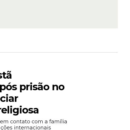
 dos
 início
stã
pós prisão no
ciar
eligiosa
m contato com a família
ações internacionais