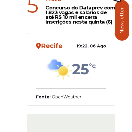
5
arem, e
Concurso do Dataprev com
Newsletter
1.823 vagas e salários de
até R$ 10 mil encerra
inscrições nesta quinta (6)
penas me
Recife
19:22, 06 Ago
25
°c
Fonte:
OpenWeather