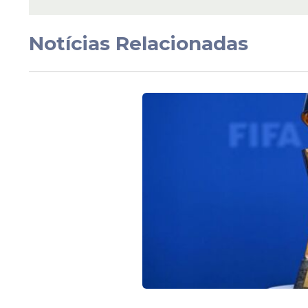
Notícias Relacionadas
O diretor da organização, Mahmood Ami
injustos e baseados em confissões obtidas