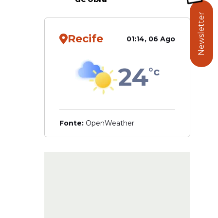
e dois
Newsletter
Recife
01:14, 06 Ago
24
°c
Fonte:
OpenWeather