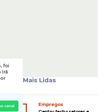
ã
, foi
 Irã
por
Mais Lidas
1
Empregos
no canal
Gerdau fecha setores e