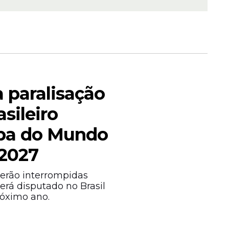
 paralisação
asileiro
opa do Mundo
 2027
erão interrompidas
erá disputado no Brasil
róximo ano.
ram
alidade