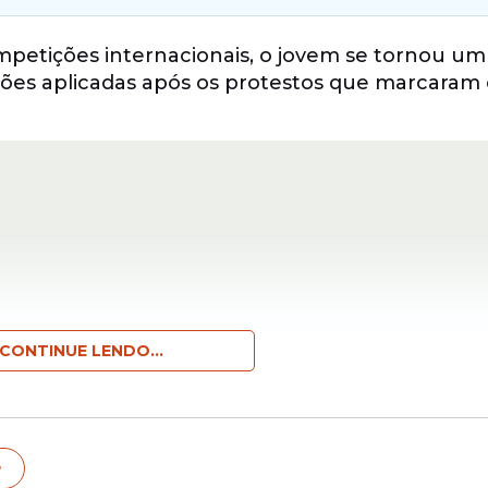
etições internacionais, o jovem se tornou um
ões aplicadas após os protestos que marcaram o
CONTINUE LENDO...
m executados Mehdi Ghasemi e Saeed Davoudi
e