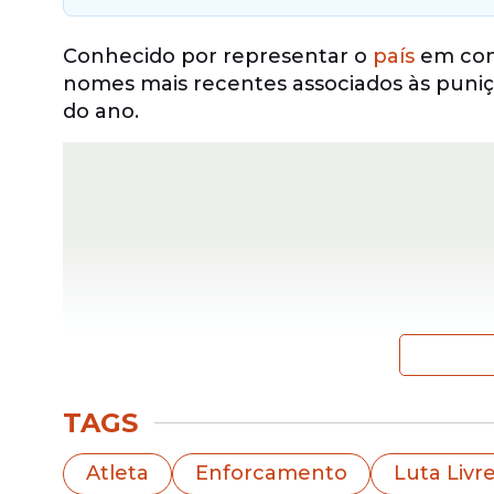
Conhecido por representar o
país
em comp
nomes mais recentes associados às puniç
do ano.
TAGS
Além de Saleh Mohammadi, também fora
Atleta
Enforcamento
Luta Livr