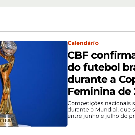
Calendário
CBF confirma
do futebol br
durante a C
Feminina de
Competições nacionais s
durante o Mundial, que s
entre junho e julho do p
ry-Moghaddam, afirmou que os julgamentos fo
 sob tortura, o que levanta dúvidas sobre a leg