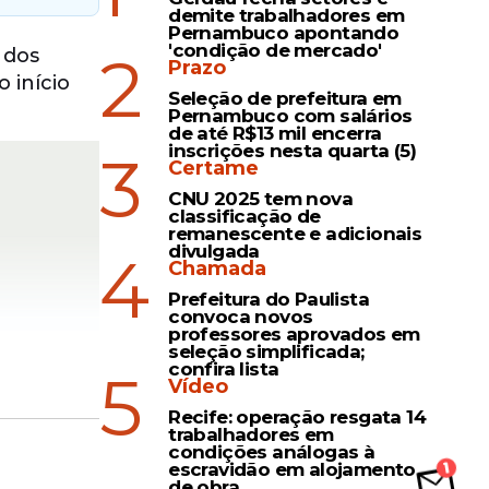
demite trabalhadores em
Pernambuco apontando
'condição de mercado'
2
 dos
Prazo
 início
Seleção de prefeitura em
Pernambuco com salários
de até R$13 mil encerra
inscrições nesta quarta (5)
3
Certame
CNU 2025 tem nova
classificação de
remanescente e adicionais
divulgada
4
Chamada
Prefeitura do Paulista
convoca novos
professores aprovados em
seleção simplificada;
confira lista
5
Vídeo
Recife: operação resgata 14
trabalhadores em
condições análogas à
.
escravidão em alojamento
de obra