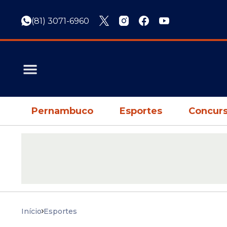
(81) 3071-6960
Pernambuco
Esportes
Concurs
Início
Esportes