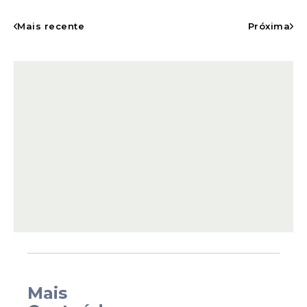
O aumento representa uma alta de 97,4%
no período, indicando que o contingente
Mais recente
Próxima
de pessoas vivendo nas ruas praticamente
dobrou em pouco mais de três anos. O
CadÚnico
é o principal instrumento do
governo federal para identificar famílias de
baixa renda e garantir o acesso a
programas sociais, sendo também utilizado
como base para o acompanhamento da
população em situação de vulnerabilidade.
Mais