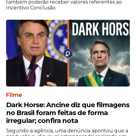
também poderão receber valores referentes ao
observado nos últimos anos.
Incentivo Conclusão.
Os números atualizados do CadÚnico
reforçam a necessidade de ampliar
políticas públicas voltadas à inclusão social,
à oferta de moradia, ao atendimento
especializado e à reinserção dessas
pessoas no mercado de trabalho,
buscando reduzir o avanço da população
em situação de rua no país.
Filme
Dark Horse: Ancine diz que filmagens
no Brasil foram feitas de forma
irregular; confira nota
Segundo a agência, uma denúncia apontou que a