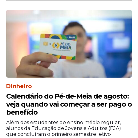
O cenário também tende a alimentar
críticas da oposição, que atribui ao governo
federal a falta de ações suficientes para
conter o aumento da população em
situação de rua. Parlamentares e
Dinheiro
especialistas defendem que, além da
Calendário do Pé-de-Meia de agosto:
assistência social, é necessário ampliar
veja quando vai começar a ser pago o
políticas de geração de emprego,
benefício
habitação e tratamento para dependência
química e saúde mental, sob o argumento
Além dos estudantes do ensino médio regular,
de que as medidas adotadas até agora não
alunos da Educação de Jovens e Adultos (EJA)
que concluíram o primeiro semestre letivo
foram capazes de reverter o crescimento