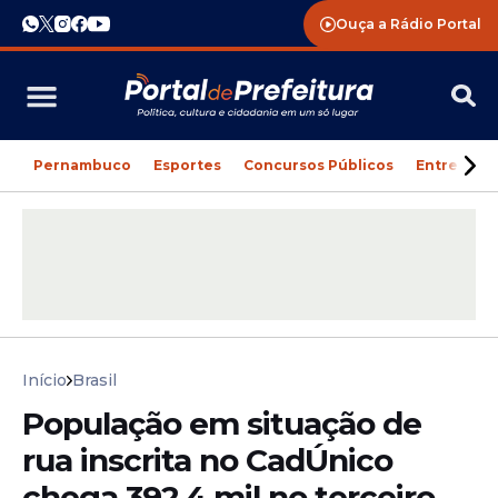
Ouça a Rádio Portal
Pernambuco
Esportes
Concursos Públicos
Entreteni
Início
Brasil
População em situação de
rua inscrita no CadÚnico
chega 392,4 mil no terceiro