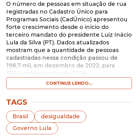
O número de pessoas em situação de rua
registradas no Cadastro Único para
Programas Sociais (CadÚnico) apresentou
forte crescimento desde o início do
terceiro mandato do presidente Luiz Inácio
Lula da Silva (PT). Dados atualizados
mostram que a quantidade de pessoas
cadastradas nessa condição passou de
198,7 mil, em dezembro de 2022, para
392,4 mil em junho de 2026.
CONTINUE LENDO...
Notícias pelo WhatsApp
Receba as notícias exclusivas do
Portal
TAGS
de Prefeitura
pelo nosso canal.
Brasil
desigualdade
Entrar no canal
Governo Lula