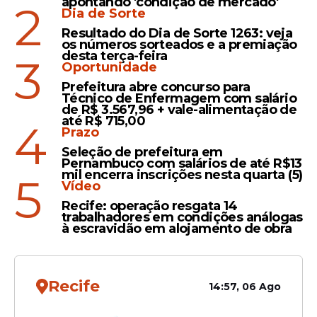
apontando 'condição de mercado'
2
Dia de Sorte
Resultado do Dia de Sorte 1263: veja
os números sorteados e a premiação
desta terça-feira
3
Oportunidade
Prefeitura abre concurso para
Técnico de Enfermagem com salário
de R$ 3.567,96 + vale-alimentação de
até R$ 715,00
O Cadastro Único desempenha papel
4
Prazo
estratégico nesse processo, pois reúne
Seleção de prefeitura em
informações socioeconômicas utilizadas
Pernambuco com salários de até R$13
mil encerra inscrições nesta quarta (5)
para direcionar benefícios e programas
5
Vídeo
governamentais.
Recife: operação resgata 14
trabalhadores em condições análogas
à escravidão em alojamento de obra
Leia Também
Recife
14:57, 06 Ago
Economia