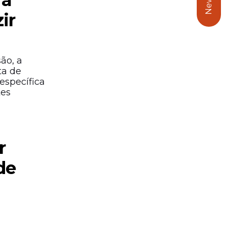
ra
ir
ão, a
ta de
específica
tes
r
de