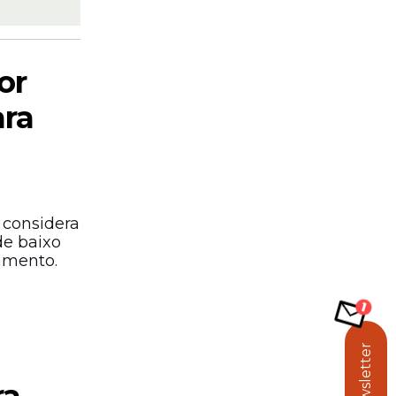
or
ara
 considera
de baixo
amento.
Newsletter