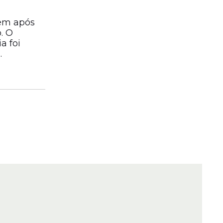
bem após
. O
a foi
.