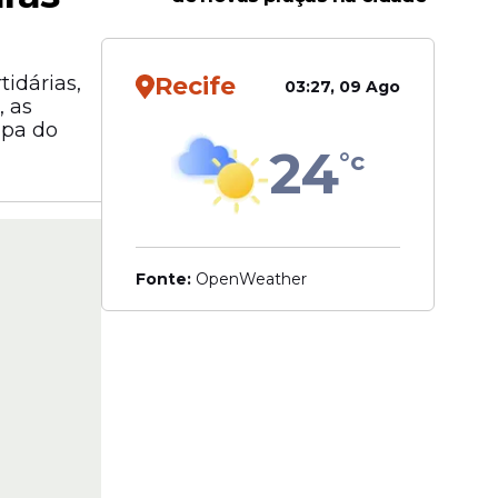
idárias,
Recife
03:27, 09 Ago
, as
apa do
24
°c
Fonte:
OpenWeather