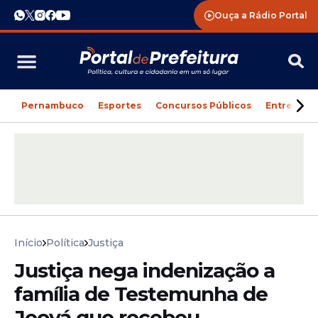
Ouça a Rádio Portal
Pernambuco
Esportes
Concursos Públicos
Entreteni
Início
Política
Justiça
Justiça nega indenização a
família de Testemunha de
Jeová que recebeu