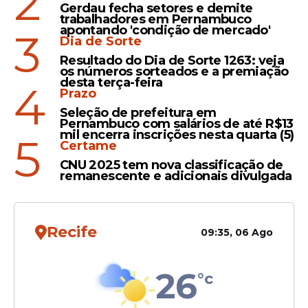
2
Gerdau fecha setores e demite
Direito
trabalhadores em Pernambuco
apontando 'condição de mercado'
3
Testemunhas de JEOVÁ
Dia de Sorte
podem RECUSAR
Resultado do Dia de Sorte 1263: veja
TRANSFUSÃO de sangue,
os números sorteados e a premiação
desta terça-feira
decide STF
4
Prazo
Seleção de prefeitura em
Pernambuco com salários de até R$13
mil encerra inscrições nesta quarta (5)
5
Certame
CNU 2025 tem nova classificação de
Veja Também
remanescente e adicionais divulgada
Recife
09:35, 06 Ago
“Disso resulta que, quando se estiver diante
de um cenário em que há iminente risco à
26
°c
vida, havendo recurso terapêutico capaz de
reverter o quadro clínico, o Estado e, por