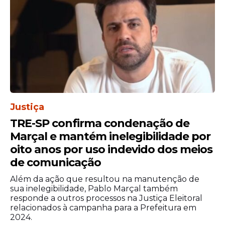
Os desembargadores José Maria Câmara
Júnior, Leonel Costa, Bandeira Lins e
Antonio Celso Faria completaram a turma
de julgamento. A votação foi por maioria
de votos.
Tribunal de Justiça de São Paulo
Justiça
TRE-SP confirma condenação de
Marçal e mantém inelegibilidade por
oito anos por uso indevido dos meios
de comunicação
Além da ação que resultou na manutenção de
sua inelegibilidade, Pablo Marçal também
responde a outros processos na Justiça Eleitoral
relacionados à campanha para a Prefeitura em
2024.