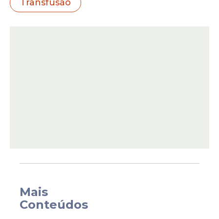
Transfusão
Por se tratar da única medida capaz de
reverter o grave estado de saúde da
mulher, a equipe médica optou pela
realização do procedimento. Porém, ela
Mais
faleceu dias depois.
Conteúdos
Em seu voto, o relator do recurso,