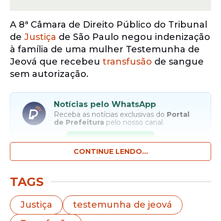
A 8ª Câmara de Direito Público do Tribunal
de
Justiça
de São Paulo negou indenização
à família de uma mulher Testemunha de
Jeová que recebeu
transfusão
de sangue
sem autorização.
Notícias pelo WhatsApp
Receba as notícias exclusivas do
Portal
de Prefeitura
pelo nosso canal.
Entrar no canal
CONTINUE LENDO...
Segundo os autos, a paciente apresentava
TAGS
quadro de aplasia medular e outras
enfermidades e necessitava de
transfusão
Justiça
testemunha de jeová
de sangue.