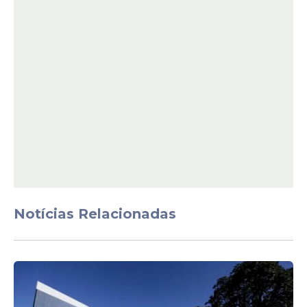
Veja Também
A Polícia Militar do
Distrito Federal
informou que a mulher relatou às equipes
que, ainda dentro do restaurante, o
deputado
já havia direcionado ofensas a
ela e a pessoas que estavam com ela.
Funcionários do estabelecimento e outras
testemunhas confirmaram aos policiais a
existência do atrito verbal e o teor das
Notícias Relacionadas
palavras utilizadas.