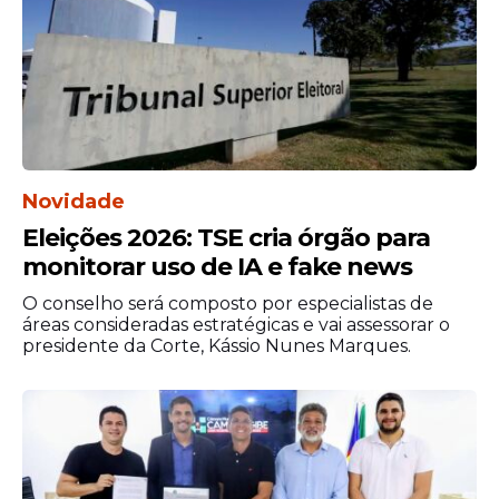
Novidade
Diante da situação, a mulher manifestou
interesse em representar criminalmente
Eleições 2026: TSE cria órgão para
pelo crime de injúria. Após esse
monitorar uso de IA e fake news
posicionamento, os policiais conduziram
O conselho será composto por especialistas de
todos os envolvidos para a 5ª Delegacia de
áreas consideradas estratégicas e vai assessorar o
Polícia do DF, localizada na área central de
presidente da Corte, Kássio Nunes Marques.
Brasília, para os procedimentos legais.
O registro na delegacia formalizou a
ocorrência e permitiu que as versões
fossem apresentadas às autoridades. A