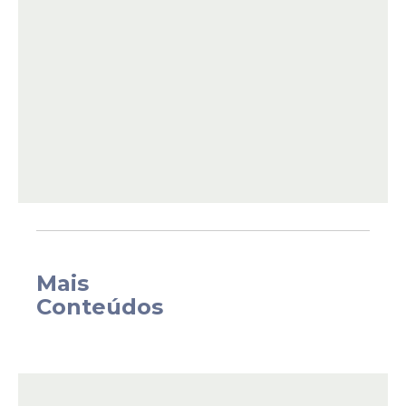
quando iniciou uma abordagem à mulher.
Em seguida, ele entrou no carro dela para
conversar. Durante a negociação, os dois
divergiram sobre o valor cobrado pelo
programa. A mulher teria solicitado R$ 3
mil, enquanto o
deputado
discordou do
valor e afirmou propôs quantia.
Mais
Conteúdos