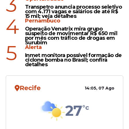
3
Transpetro anuncia processo seletivo
com 4.171 vagas e salários de até R$
15 mil; veja detalhes
4
Pernambuco
Operação Venatrix mira grupo
suspeito de movimentar R$ 650 mil
por mês com tráfico de drogas em
Surubim
5
Alerta
A assessora do parlamentar também
participou do momento de conflito. Ela
Inmet monitora possível formação de
ciclone bomba no Brasil; confira
teria feito comentários direcionados à
detalhes
mulher durante a discussão. As falas
registradas por testemunhas indicam que
o episódio se manteve no campo verbal,
Recife
14:05, 07 Ago
mas com troca de insultos entre os
envolvidos.
27
°c
Leia Também