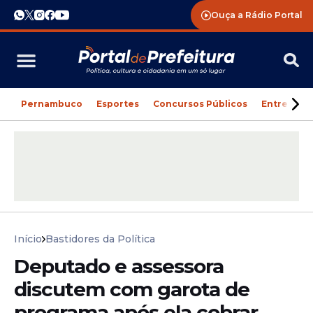
Ouça a Rádio Portal
Pernambuco
Esportes
Concursos Públicos
Entreteni
Início
Bastidores da Política
Deputado e assessora
discutem com garota de
programa após ela cobrar