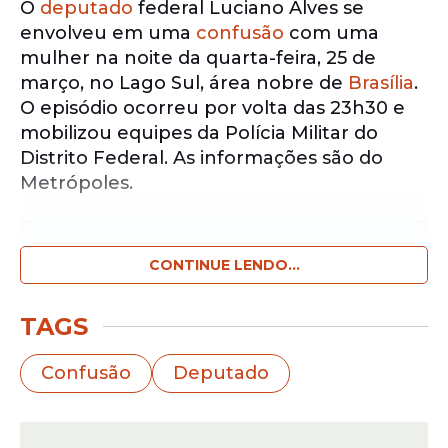
O
deputado
federal Luciano Alves se
envolveu em uma
confusão
com uma
mulher na noite da quarta-feira, 25 de
março, no Lago Sul, área nobre de
Brasília
.
O episódio ocorreu por volta das 23h30 e
mobilizou equipes da Polícia Militar do
Distrito Federal. As informações são do
Metrópoles.
Notícias pelo WhatsApp
Receba as notícias exclusivas do
CONTINUE LENDO...
Portal
de Prefeitura
pelo nosso canal.
TAGS
Entrar no canal
Confusão
Deputado
Segundo o relato registrado por
testemunha ouvida no local, o
parlamentar estava em um restaurante