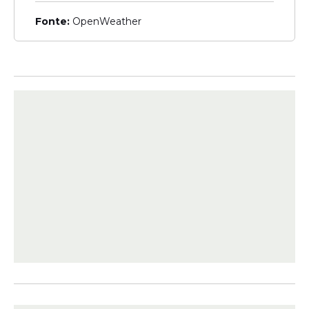
Fonte:
OpenWeather
Abandono
Padre diz que deixará
sacerdócio por causa do
celibato: "Amo Deus, mas
não consigo viver sem
sexo"
Decisão
Justiça determina que
clínica e médico indenizem
mãe após erro em
ultrassom sobre sexo do
bebê