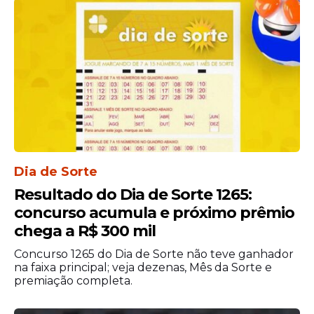
publicada no
Diário da Amupe, edição de
30 de março de 202
6, págs. 123 a 124. O
documento reúne as informações oficiais
sobre o acordo firmado e os detalhes do
processo.
Dia de Sorte
Resultado do Dia de Sorte 1265:
concurso acumula e próximo prêmio
chega a R$ 300 mil
Concurso 1265 do Dia de Sorte não teve ganhador
na faixa principal; veja dezenas, Mês da Sorte e
premiação completa.