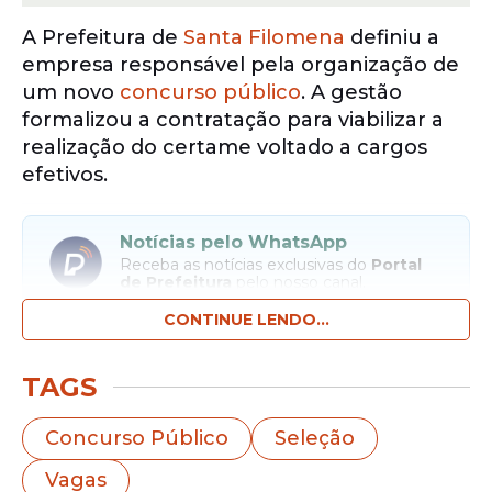
A Prefeitura de
Santa Filomena
definiu a
empresa responsável pela organização de
um novo
concurso público
. A gestão
formalizou a contratação para viabilizar a
realização do certame voltado a cargos
efetivos.
Notícias pelo WhatsApp
Receba as notícias exclusivas do
Portal
de Prefeitura
pelo nosso canal.
CONTINUE LENDO...
Entrar no canal
TAGS
O município contratou o IDHTEC para
planejar, organizar e executar todas as
Concurso Público
Seleção
etapas do processo seletivo. A
seleção
Vagas
contemplará cargos de níveis