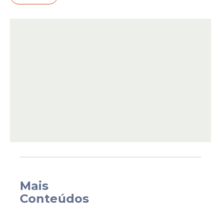
fundamental, médio e superior.
Contratação da banca
A prefeitura oficializou a contratação por
Mais
meio da dispensa de licitação nº 011/2026. O
Conteúdos
contrato nº 050/2026 foi assinado no dia 26
de março de 2026.