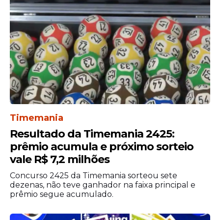
Concursos em
Timemania
Resultado da Timemania 2425:
Pernambuco
prêmio acumula e próximo sorteio
Pernambuco reúne pelo menos 681
vagas
vale R$ 7,2 milhões
abertas em concursos públicos e
Concurso 2425 da Timemania sorteou sete
processos seletivos que atendem
dezenas, não teve ganhador na faixa principal e
candidatos de diferentes níveis de
prêmio segue acumulado.
escolaridade. As oportunidades aparecem
em prefeituras, autarquias educacionais e