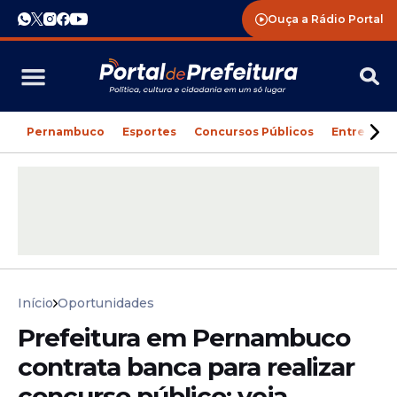
Ouça a Rádio Portal
Pernambuco
Esportes
Concursos Públicos
Entreteni
Início
Oportunidades
Prefeitura em Pernambuco
contrata banca para realizar
concurso público; veja