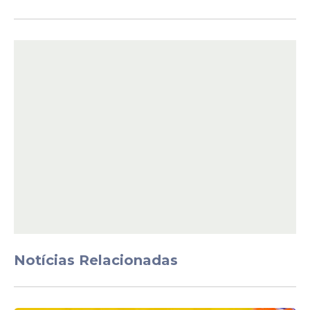
concurso sejam concluídas.
A empresa ficará responsável por todas as
fases do certame, desde a elaboração do
edital até a finalização do processo.
Notícias Relacionadas
Publicação oficial
A formalização da contratação foi