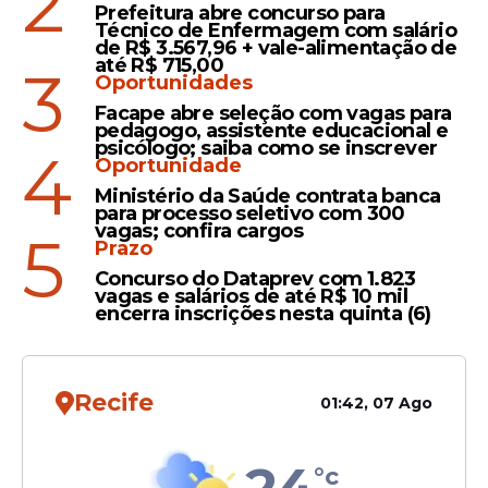
2
Prefeitura abre concurso para
Técnico de Enfermagem com salário
de R$ 3.567,96 + vale-alimentação de
até R$ 715,00
3
Oportunidades
Certame
Facape abre seleção com vagas para
Governo de Pernambuco
pedagogo, assistente educacional e
nomeia candidatos
psicólogo; saiba como se inscrever
4
Oportunidade
aprovados em concurso da
Ministério da Saúde contrata banca
Procuradoria-Geral; veja
para processo seletivo com 300
detalhes
vagas; confira cargos
5
Prazo
Concurso do Dataprev com 1.823
vagas e salários de até R$ 10 mil
encerra inscrições nesta quinta (6)
Veja Também
Recife
01:42, 07 Ago
As mesmas regras também se aplicam aos
°c
cargos de Agente Comunitário de Saúde e