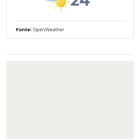
24
Agente de Combate às Endemias.
Fonte:
OpenWeather
Prazo do contrato
O contrato firmado entre a prefeitura e a
banca organizadora terá duração de 12
meses. Esse prazo também pode ser
encerrado antes, caso todas as etapas do