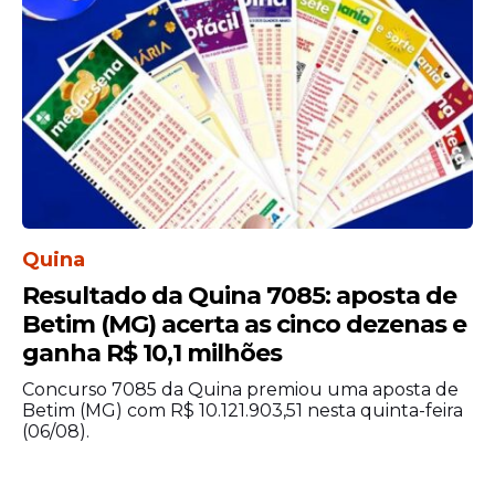
instituições públicas ligadas ao governo. Os
salários variam conforme o cargo e podem
chegar a R$ 5.130,63, de acordo com os
editais em vigor.
Quina
Resultado da Quina 7085: aposta de
Betim (MG) acerta as cinco dezenas e
ganha R$ 10,1 milhões
Concurso 7085 da Quina premiou uma aposta de
Betim (MG) com R$ 10.121.903,51 nesta quinta-feira
(06/08).
Os certames contemplam candidatos com
formação fundamental, média, técnica e