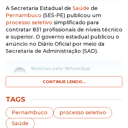
A Secretaria Estadual de
Saúde
de
Pernambuco
(SES-PE) publicou um
processo seletivo
simplificado para
contratar 831 profissionais de níveis técnico
e superior. O governo estadual publicou o
anúncio no Diário Oficial por meio da
Secretaria de Administração (SAD).
Notícias pelo WhatsApp
Receba as notícias exclusivas do
Portal
de Prefeitura
pelo nosso canal.
CONTINUE LENDO...
Entrar no canal
TAGS
A
seleção
contempla diversas áreas da
Pernambuco
processo seletivo
saúde e busca reforçar o atendimento nas
Saúde
Gerências Regionais de Saúde (Geres)