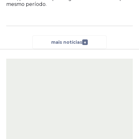
mesmo período.
mais notícias
+
A
Prefeitura de Limoeiro
também abriu
concurso com 20 vagas para o cargo de
Guarda Civil Municipal. A seleção exige
ensino médio completo e oferece salário
de até R$ 1.800,00. Os candidatos podem
se inscrever até o dia 29 de março de 2026.
Já a
Prefeitura de Petrolina
disponibiliza 19
vagas para cargos que exigem nível
fundamental. A remuneração pode chegar
a R$ 2.734,11. O prazo de inscrição segue
até 26 de fevereiro de 2026.