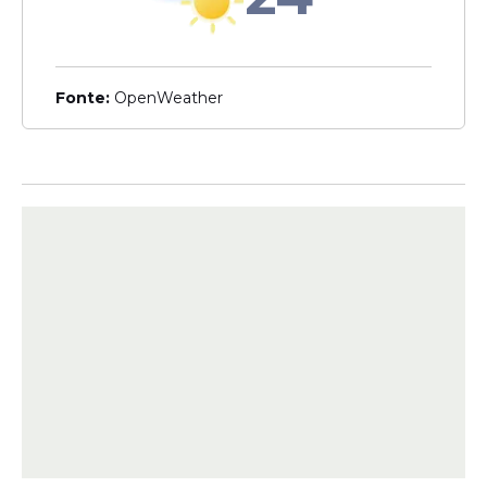
Certames
Concursos em
Pernambuco: 203 vagas
Fonte:
OpenWeather
são oferecidas com salários
de até R$ 8.058,29
Oportunidades
Exército, Marinha e
Aeronáutica oferecem
2.979 vagas em concursos
públicos abertos; confira
Veja Também