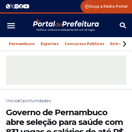
Ouça a Rádio Portal
Pernambuco
Esportes
Concursos Públicos
Entreteni
Início
Oportunidades
Governo de Pernambuco
abre seleção para saúde com
831 vagas e salários de até R$