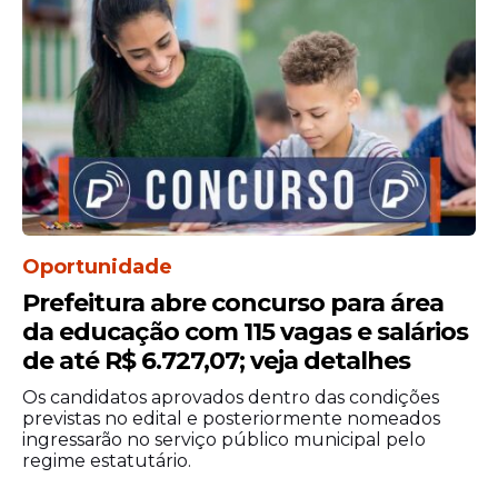
Concursos em
Oportunidade
Pernambuco
Prefeitura abre concurso para área
Pernambuco reúne ao menos 203 vagas
da educação com 115 vagas e salários
em concursos públicos e seleções abertas
de até R$ 6.727,07; veja detalhes
para profissionais de níveis fundamental,
Os candidatos aprovados dentro das condições
médio, técnico e superior. As
previstas no edital e posteriormente nomeados
oportunidades se distribuem entre
ingressarão no serviço público municipal pelo
regime estatutário.
prefeituras municipais, autarquias e órgãos
ligados ao
Governo do Estado
, com salários