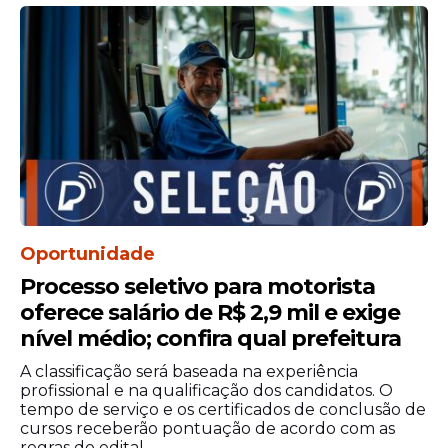
que chegam a R$ 8.058,29, a depender do
cargo.
Oportunidade
Processo seletivo para motorista
oferece salário de R$ 2,9 mil e exige
nível médio; confira qual prefeitura
Entre os destaques está a seleção da
A classificação será baseada na experiência
Autarquia Educacional de Belo Jardim
profissional e na qualificação dos candidatos. O
(AEB), que disponibiliza uma vaga para
tempo de serviço e os certificados de conclusão de
profissional de nível técnico. A
cursos receberão pontuação de acordo com as
regras do edital.