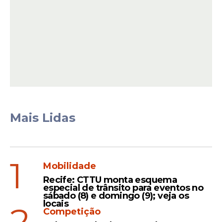
Inscrições e etapa de
seleção
Os interessados poderão se inscrever entre
os dias 13 e 27 de março, exclusivamente
pela internet, no site
Seleciona SES
. A
seleção ocorrerá em etapa única. A
comissão responsável realizará avaliação
curricular, com caráter eliminatório e
Mais Lidas
classificatório.
1
Mobilidade
Recife: CTTU monta esquema
especial de trânsito para eventos no
sábado (8) e domingo (9); veja os
locais
2
Competição