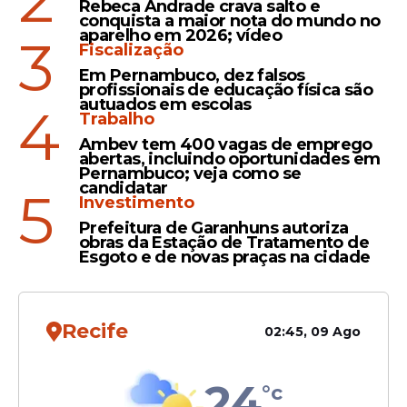
Rebeca Andrade crava salto e
conquista a maior nota do mundo no
aparelho em 2026; vídeo
3
Fiscalização
Em Pernambuco, dez falsos
profissionais de educação física são
A secretária de Administração do Estado,
autuados em escolas
4
Trabalho
Ana Maraíza, afirmou que os
profissionais
Ambev tem 400 vagas de emprego
selecionados contribuirão para ampliar e
abertas, incluindo oportunidades em
qualificar o atendimento nas unidades
Pernambuco; veja como se
candidatar
5
regionais de saúde. A secretária estadual
Investimento
de Saúde, Zilda Cavalcanti, destacou que a
Prefeitura de Garanhuns autoriza
oferta de mais de 800 vagas busca
obras da Estação de Tratamento de
Esgoto e de novas praças na cidade
fortalecer a assistência em diferentes
áreas do sistema público estadual.
Recife
02:45, 09 Ago
Leia Também
24
°c