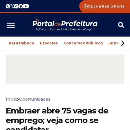
Ouça a Rádio Portal
Pernambuco
Esportes
Concursos Públicos
Entreteni
Início
Oportunidades
Embraer abre 75 vagas de
emprego; veja como se
candidatar