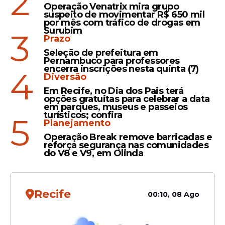
2
Operação Venatrix mira grupo
analítico e facilidade para trabalhar em
suspeito de movimentar R$ 650 mil
por mês com tráfico de drogas em
equipe.
Surubim
3
Prazo
Seleção de prefeitura em
Pernambuco para professores
Leia Também
encerra inscrições nesta quinta (7)
4
Diversão
Em Recife, no Dia dos Pais terá
opções gratuitas para celebrar a data
Oportunidades
em parques, museus e passeios
turísticos; confira
5
Sine-PE abre 733 vagas de
Planejamento
emprego na segunda (8);
Operação Break remove barricadas e
salários chegam a R$ 5 mil
reforça segurança nas comunidades
do V8 e V9, em Olinda
Recife
00:10, 08 Ago
Trabalho
Recife tem mais de 900