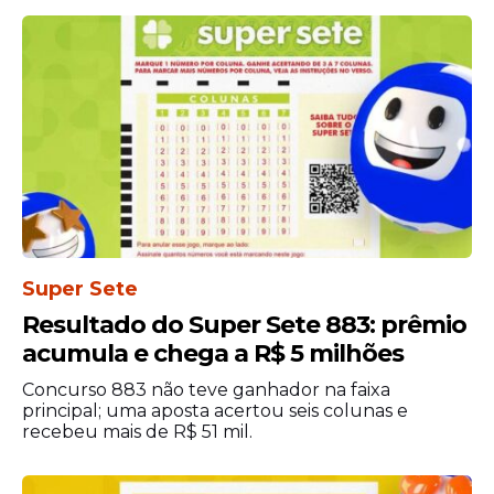
refeição, seguro de vida e participação nos
resultados. A companhia também mantém
programas voltados ao desenvolvimento
profissional e à capacitação dos
colaboradores, com ações direcionadas ao
crescimento na carreira.
Super Sete
Resultado do Super Sete 883: prêmio
acumula e chega a R$ 5 milhões
Concurso 883 não teve ganhador na faixa
principal; uma aposta acertou seis colunas e
recebeu mais de R$ 51 mil.