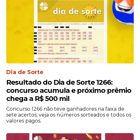
Como participar da
seleção
Os interessados devem realizar a
candidatura por meio do
portal oficial de
carreiras da Embraer
. Na plataforma, os
candidatos podem consultar os requisitos
específicos de cada vaga e acompanhar as
etapas do processo seletivo.
Dia de Sorte
A seleção costuma incluir cadastro online,
Resultado do Dia de Sorte 1266:
análise curricular, entrevistas e avaliações
concurso acumula e próximo prêmio
relacionadas às funções ofertadas. A
chega a R$ 500 mil
empresa orienta os candidatos a
manterem os dados profissionais
Concurso 1266 não teve ganhadores na faixa de
atualizados durante o processo de
sete acertos; veja os números sorteados e todos os
valores pagos.
inscrição.