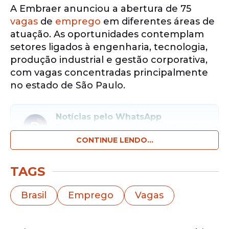
A Embraer anunciou a abertura de 75
vagas
de
emprego
em diferentes áreas de
atuação. As oportunidades contemplam
setores ligados à engenharia, tecnologia,
produção industrial e gestão corporativa,
com vagas concentradas principalmente
no estado de São Paulo.
Notícias pelo WhatsApp
Receba as notícias exclusivas do
Portal
de Prefeitura
pelo nosso canal.
CONTINUE LENDO...
Entrar no canal
TAGS
As contratações estão concentradas
Brasil
Emprego
Vagas
principalmente no estado de São Paulo,
onde a empresa mantém unidades