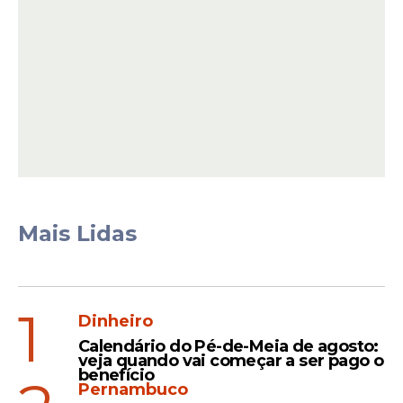
Mais Lidas
Perfil dos candidatos
Os requisitos variam conforme a função
escolhida. Em diversas
vagas
, a empresa
1
exige formação superior completa e
Dinheiro
experiência profissional compatível com a
Calendário do Pé-de-Meia de agosto:
área de atuação. A Embraer também
veja quando vai começar a ser pago o
benefício
busca profissionais com capacidade de
Pernambuco
organização, boa comunicação, perfil