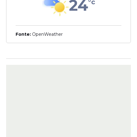
24
°c
vagas de emprego nesta
sexta (5); confira
Fonte:
OpenWeather
Veja Também
Dependendo da posição, os candidatos
podem precisar apresentar
conhecimentos específicos relacionados a
ferramentas digitais, gestão de processos e
atividades ligadas ao ambiente industrial.