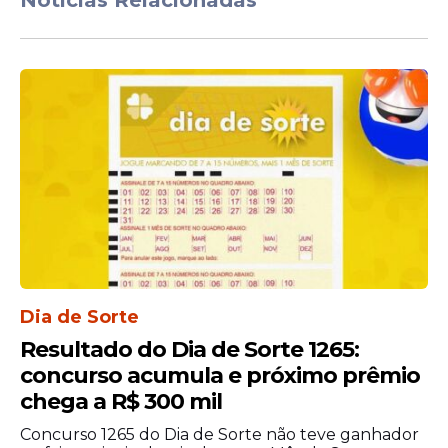
Notícias Relacionadas
O desempenho dos participantes definirá a
classificação final do certame, respeitando
as regras e critérios estabelecidos no
edital.
Prazo de validade
A administração municipal utilizará o
resultado para preencher as
vagas
disponíveis e realizar futuras convocações
Dia de Sorte
durante a vigência da seleção.
Resultado do Dia de Sorte 1265:
concurso acumula e próximo prêmio
chega a R$ 300 mil
Concurso 1265 do Dia de Sorte não teve ganhador