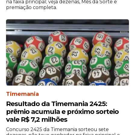
na faixa principal; veja dezenas, Mês da Sorte e
premiação completa.
O processo seletivo terá validade de 12
meses, contados a partir da homologação
do resultado final. O município poderá
prorrogar esse período uma única vez por
igual prazo, conforme necessidade da
Timemania
administração pública.
Resultado da Timemania 2425:
Edital
prêmio acumula e próximo sorteio
vale R$ 7,2 milhões
Concurso 2425 da Timemania sorteou sete