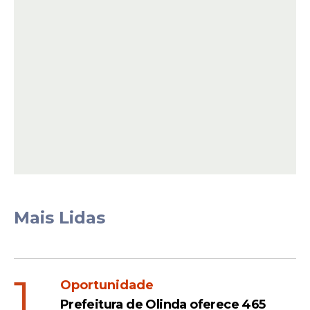
Distribuição de vagas
O edital contempla
vagas
imediatas e
cadastro de reserva em diversas Unidades
de Atenção Primária à Saúde (UAPS) do
município.
Leia Também
Mais Lidas
Oportunidade
Governo de Pernambuco
abre seleção com 126 vagas
1
Oportunidade
para cursos técnicos; veja
Prefeitura de Olinda oferece 465
áreas