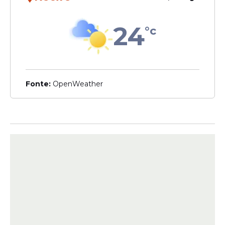
Francisco Ferreira, com uma vaga, e
Timbaúba, com duas vagas.
24
°c
Fonte:
OpenWeather
Além disso, o processo seletivo formará
cadastro de reserva para unidades
localizadas nos bairros Centro, Alto da Boa
Vista, Jovinão, São Francisco, Canindezinho,
Nova Betânia, Major Simplício, Espacinha,