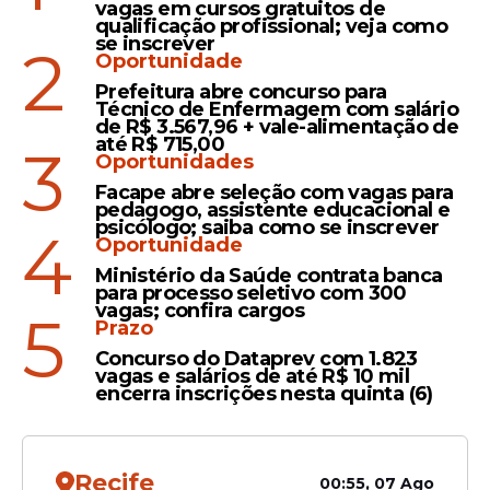
vagas em cursos gratuitos de
qualificação profissional; veja como
se inscrever
2
Oportunidade
Prazo
Prefeitura abre concurso para
Técnico de Enfermagem com salário
IFSertão-PE encerra
de R$ 3.567,96 + vale-alimentação de
até R$ 715,00
inscrições de seleção para
3
Oportunidades
Professor com salário de
Facape abre seleção com vagas para
até R$ 8.340 nesta sexta (5)
pedagogo, assistente educacional e
psicólogo; saiba como se inscrever
4
Oportunidade
Ministério da Saúde contrata banca
para processo seletivo com 300
vagas; confira cargos
5
Prazo
Veja Também
Concurso do Dataprev com 1.823
vagas e salários de até R$ 10 mil
encerra inscrições nesta quinta (6)
As três
vagas
imediatas estão distribuídas
entre as unidades Lagoa de São Pedro
Recife
00:55, 07 Ago