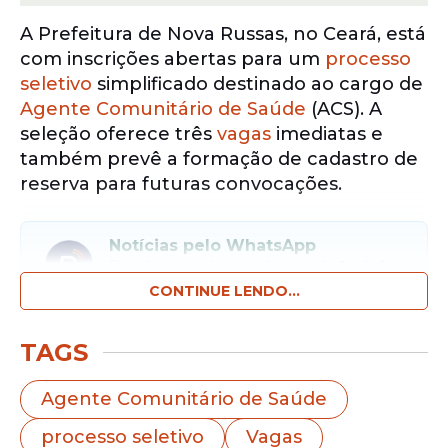
A Prefeitura de Nova Russas, no Ceará, está
com inscrições abertas para um
processo
seletivo
simplificado destinado ao cargo de
Agente Comunitário de Saúde
(ACS). A
seleção oferece três
vagas
imediatas e
também prevê a formação de cadastro de
reserva para futuras convocações.
Notícias pelo WhatsApp
Receba as notícias exclusivas do
Portal
de Prefeitura
pelo nosso canal.
CONTINUE LENDO...
Entrar no canal
TAGS
A oportunidade exige ensino médio
Agente Comunitário de Saúde
completo e contempla atuação em
processo seletivo
Vagas
diferentes unidades de atenção básica do