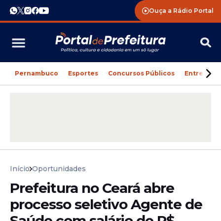
Ouça a Rádio Portal
Pernambuco
Esportes
Concursos Públicos
Entreteni
Início
Oportunidades
Prefeitura no Ceará abre
processo seletivo Agente de
Saúde com salário de R$