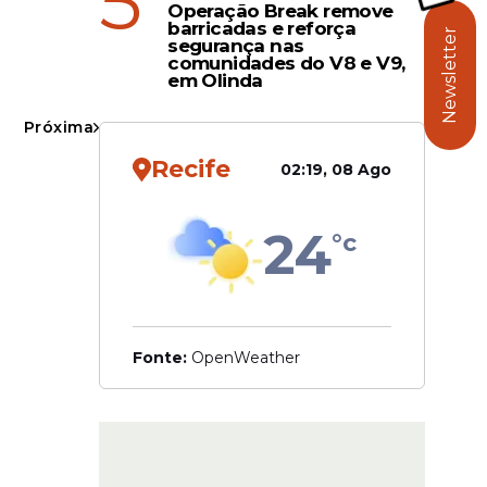
5
Operação Break remove
barricadas e reforça
Newsletter
segurança nas
a Federal
comunidades do V8 e V9,
em Olinda
.
ista-
Próxima
ntação de
Recife
02:19, 08 Ago
24
°c
Fonte:
OpenWeather