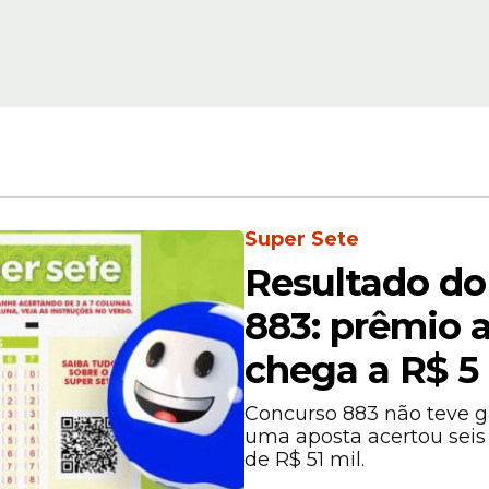
s
contratos superfat
sta
prejuízo de R$ 16 mi
revela Metrópoles
Super Sete
Resultado do
ublicação do edital
883: prêmio 
everá formar uma comissão organizadora para co
responsável pela elaboração do edital, definição
chega a R$ 5
cedimentos administrativos.
Concurso 883 não teve ga
uma aposta acertou seis
de R$ 51 mil.