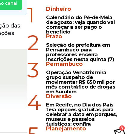
no canal
1
Dinheiro
Calendário do Pé-de-Meia
de agosto: veja quando vai
ção das
começar a ser pago o
benefício
2
iações
Prazo
Seleção de prefeitura em
Pernambuco para
professores encerra
inscrições nesta quinta (7)
3
Pernambuco
Operação Venatrix mira
grupo suspeito de
movimentar R$ 650 mil por
mês com tráfico de drogas
em Surubim
4
Diversão
Em Recife, no Dia dos Pais
terá opções gratuitas para
celebrar a data em parques,
museus e passeios
turísticos; confira
Planejamento