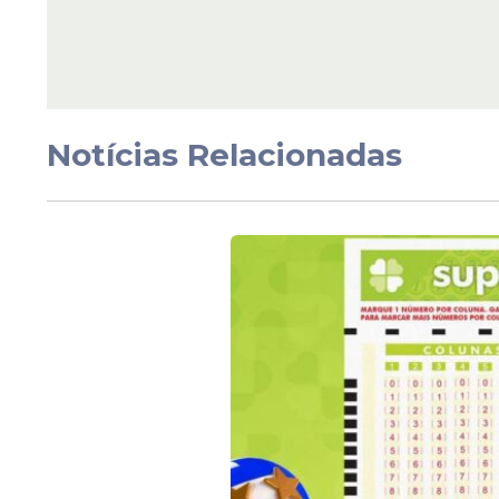
do TJPE com 30 vaga
encerra inscrições ne
sexta-feira (10)
Notícias Relacionadas
Veja Também
Próximas etapas até a p
Após a autorização, a Receita Federal d
preparativos do concurso. O grupo ficará 
áreas, distribuição das
vagas
e demais pro