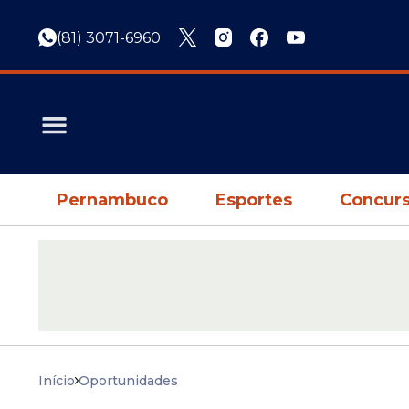
(81) 3071-6960
Pernambuco
Esportes
Concurs
Início
Oportunidades