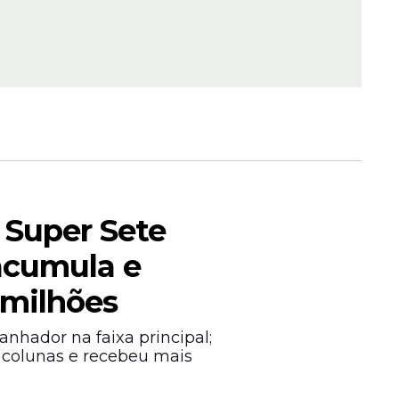
urados e
lhões,
 Super Sete
acumula e
nduzir os
 das
 milhões
nhador na faixa principal;
 colunas e recebeu mais