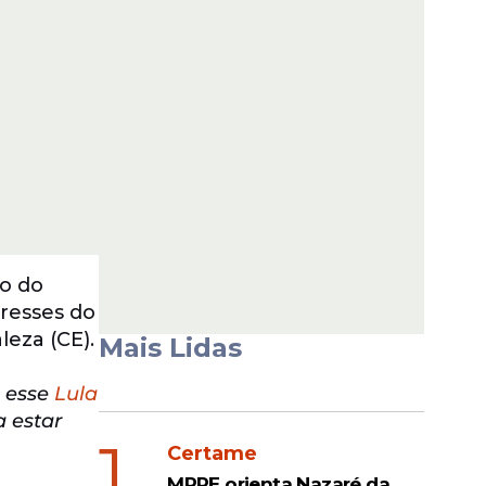
to do
eresses do
leza (CE).
Mais Lidas
e esse
Lula
a estar
1
Certame
MPPE orienta Nazaré da