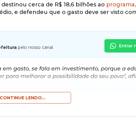
 destinou cerca de R$ 18,6 bilhões ao
programa,
dio, e defendeu que o gasto deve ser visto co
Entrar 
efeitura
pelo nosso canal.
la em gasto, se fala em investimento, porque a e
r para melhorar a possibilidade do seu povo", af
cação
, Lula afirmou que políticas públicas na á
CONTINUE LENDO...
e garantir igualdade de oportunidades. Segundo
iferentes origens disputem em condições semel
ue o filho do trabalhador e a filha da empregad
utar uma vaga com qualquer outra pessoa nest