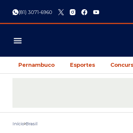
(81) 3071-6960
Pernambuco
Esportes
Concurs
Início
Brasil