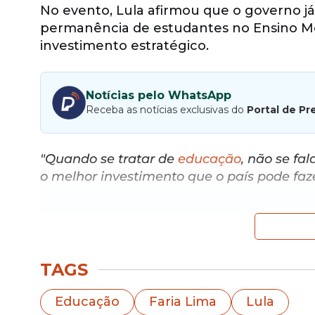
No evento, Lula afirmou que o governo já
permanência de estudantes no Ensino Mé
investimento estratégico.
Notícias pelo WhatsApp
Receba as notícias exclusivas do
Portal de Pr
"Quando se tratar de
educação
, não se fa
o melhor investimento que o país pode faze
Ao defender a ampliação do acesso à
edu
buscam reduzir desigualdades históricas 
intenção é permitir que estudantes de d
TAGS
"Estamos apenas abrindo uma porta para q
doméstica tenham a mesma chance de disp
Educação
Faria Lima
Lula