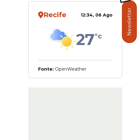
Newsletter
Recife
12:34, 06 Ago
r uma
ações com
27
°c
ernador
 do ex-
de Lula.
Fonte:
OpenWeather
de
Na mesma
ue
 os
olíticos