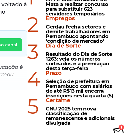
voltado à
Mata a realizar concurso
para substituir 623
mo
servidores temporários
2
Empregos
Gerdau fecha setores e
demite trabalhadores em
Pernambuco apontando
'condição de mercado'
3
no canal
Dia de Sorte
Resultado do Dia de Sorte
1263: veja os números
sorteados e a premiação
ducação é
desta terça-feira
4
Prazo
irmou.
Seleção de prefeitura em
Pernambuco com salários
rea
de até R$13 mil encerra
inscrições nesta quarta (5)
 ele, a
5
Certame
hantes.
CNU 2025 tem nova
classificação de
remanescente e adicionais
a
divulgada
e país",