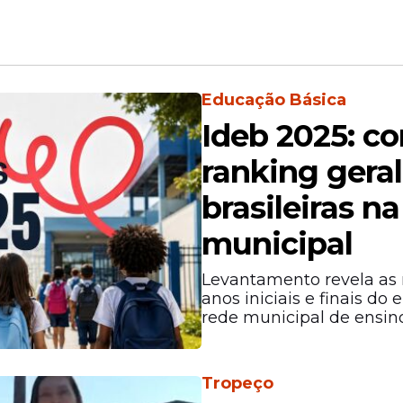
Educação Básica
Ideb 2025: co
ranking geral
brasileiras n
municipal
Levantamento revela as n
anos iniciais e finais d
rede municipal de ensino
Tropeço