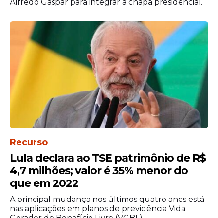
Alfredo Gaspar para integrar a chapa presidencial.
Na avaliação do Novo, esse cenário
demonstra uma estratégia de
centralização da comunicação
governamental, priorizando ações
vinculadas diretamente ao Palácio do
Planalto em detrimento da divulgação de
políticas públicas conduzidas pelos
ministérios.
Recurso
Lula declara ao TSE patrimônio de R$
4,7 milhões; valor é 35% menor do
que em 2022
A principal mudança nos últimos quatro anos está
nas aplicações em planos de previdência Vida
Gerador de Benefício Livre (VGBL).