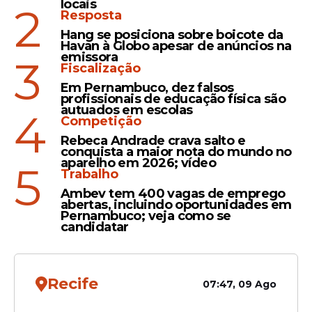
locais
2
Resposta
Eleições
Hang se posiciona sobre boicote da
Havan à Globo apesar de anúncios na
Crime eleitoral?
emissora
3
Procuradoria recomenda
Fiscalização
condenação de Lula, Tebet
Em Pernambuco, dez falsos
profissionais de educação física são
e Marina por propaganda
autuados em escolas
4
antecipada
Competição
Rebeca Andrade crava salto e
conquista a maior nota do mundo no
Pesquisa
aparelho em 2026; vídeo
5
Trabalho
Datafolha: Lula e Flávio
Ambev tem 400 vagas de emprego
Bolsonaro empatam em
abertas, incluindo oportunidades em
Pernambuco; veja como se
São Paulo com 35% cada
candidatar
um
Recife
07:47, 09 Ago