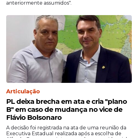
anteriormente assumidos".
Outro ponto destacado nas petições é a
concentração das verbas na estrutura da
Presidência da República. Conforme o
Articulação
partido, enquanto a Secom concentrou R$
PL deixa brecha em ata e cria "plano
763 milhões em empenhos no primeiro
B" em caso de mudança no vice de
semestre deste ano, os demais 38
Flávio Bolsonaro
ministérios somaram aproximadamente R$
203 milhões destinados à publicidade
A decisão foi registrada na ata de uma reunião da
institucional.
Executiva Estadual realizada após a escolha de