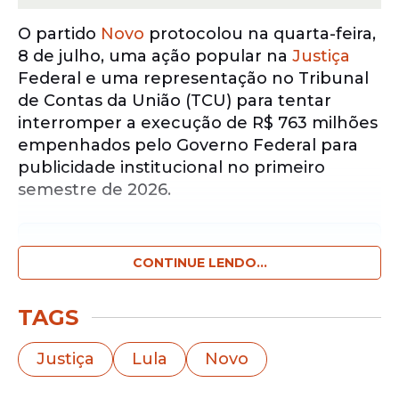
O partido
Novo
protocolou na quarta-feira,
8 de julho, uma ação popular na
Justiça
Federal e uma representação no Tribunal
de Contas da União (TCU) para tentar
interromper a execução de R$ 763 milhões
empenhados pelo Governo Federal para
publicidade institucional no primeiro
semestre de 2026.
Notícias pelo WhatsApp
Receba as notícias exclusivas do
CONTINUE LENDO...
Portal
de Prefeitura
pelo nosso canal.
TAGS
Entrar no canal
Justiça
Lula
Novo
A legenda sustenta que os recursos