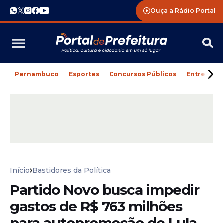
Ouça a Rádio Portal
Pernambuco
Esportes
Concursos Públicos
Entreteni
Início
Bastidores da Política
Partido Novo busca impedir
gastos de R$ 763 milhões
para autopromoção de Lula