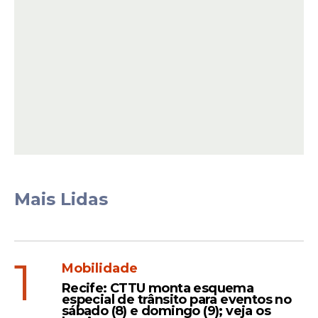
Mais Lidas
Ao justificar a iniciativa, Marcel van Hattem
afirmou que o governo estaria utilizando
recursos públicos para fins políticos.
1
Mobilidade
Recife: CTTU monta esquema
Leia Também
especial de trânsito para eventos no
sábado (8) e domingo (9); veja os