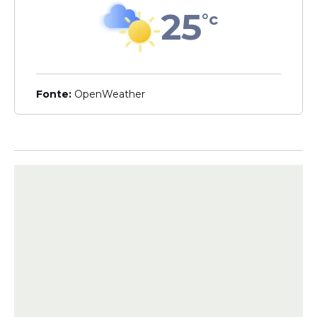
Veja Também
25
°c
Fonte:
OpenWeather
Lula
e o PT usam o mesmo modo
de agir há décadas, apropriando-
se de recursos públicos para
favorecer seus companheiros e os
seus próprios interesses. É imoral
e ilegal esse aumento de gastos
com publicidade para tentar
apenas exaltar a imagem de
Lula"
, declarou o parlamentar.