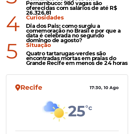
BRASILEIRA influencia a
Pernambuco: 980 vagas são
oferecidas com salários de até R$
disputa entre MILEI e
26.326,81
4
MASSA
Curiosidades
Dia dos Pais: como surgiu a
comemoração no Brasil e por que a
Eleições 2023
data é celebrada no segundo
domingo de agosto?
5
ARGENTINA: confira
Situação
números das últimas
Quatro tartarugas-verdes são
pesquisas eleitorais
encontradas mortas em praias do
Grande Recife em menos de 24 horas
Recife
17:30, 10 Ago
Veja Também
25
°c