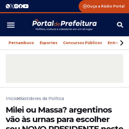
Ouça a Rádio Portal
Pernambuco
Esportes
Concursos Públicos
Entreteni
Início
Bastidores da Política
Milei ou Massa? argentinos
vão às urnas para escolher
seu NOVO PRESIDENTE neste