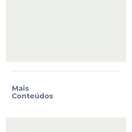
No primeiro turno, Massa foi a surpresa, ao
ficar em primeiro lugar, contrariando a
Mais
maioria das pesquisas que o colocavam em
Conteúdos
segundo. O governista teve 36,78% dos
votos válidos, e Milei levou 29,99%. A
terceira colocada foi Patricia Bullrich, com
23,81% dos votos válidos. Dias após o
primeiro turno, a ex-ministra da Segurança