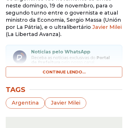
neste domingo, 19 de novembro, para o
segundo turno entre o governista e atual
ministro da Economia, Sergio Massa (Unión
por La Pátria), e o ultralibertário
Javier Milei
(La Libertad Avanza).
Notícias pelo WhatsApp
Receba as notícias exclusivas do
Portal
de Prefeitura
pelo nosso canal.
CONTINUE LENDO...
Entrar no canal
TAGS
Analistas ouvidos pelo Broadcast preveem
um quadro difícil no curto prazo para o
Argentina
Javier Milei
país, seja qual for o vencedor, e também
ressaltam a incerteza sobre o resultado.