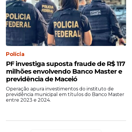
ex-presidente Mauricio Macri como capaz
de dar a ele "uma vantagem marginal",
com Massa prejudicado pelos números da
inflação. Mas também acrescenta que o
elevado número de indecisos reforça que
"tudo pode acontecer", com Massa ainda
tendo "boas chances de vencer".
Polícia
PF investiga suposta fraude de R$ 117
milhões envolvendo Banco Master e
previdência de Maceió
Operação apura investimentos do instituto de
previdência municipal em títulos do Banco Master
entre 2023 e 2024.