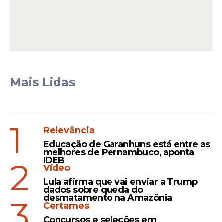
O cenário na economia não teve muitas
Mais Lidas
mudanças desde o primeiro turno, com a
inflação ainda como uma das principais
preocupações do mercado.
1
Relevância
Educação de Garanhuns está entre as
Leia Também
melhores de Pernambuco, aponta
IDEB
2
Vídeo
Lula afirma que vai enviar a Trump
Disputa
dados sobre queda do
desmatamento na Amazônia
3
ELEIÇÃO ARGENTINA:
Certames
Entenda como a política
Concursos e seleções em