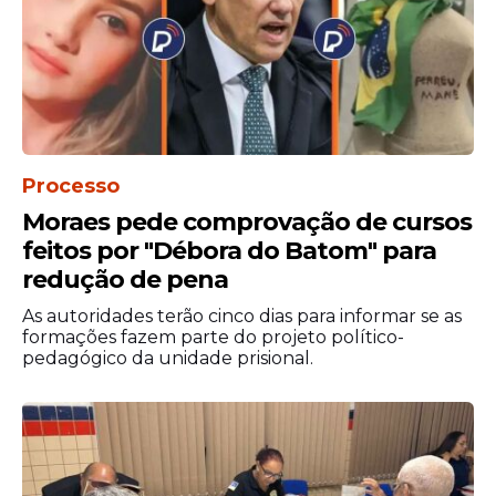
frente ao peso, e manter a taxa de câmbio
oficial estável "será um grande desafio".
Nesta quarta-feira, o governo anunciou
ajuste para cima na cotação do dólar ante
o peso oficial. Com a manutenção do
ministro atual no poder, Abadia considera
Processo
que a perspectiva do país "será sombria",
Moraes pede comprovação de cursos
com inflação mais alta, deterioração
econômica mais pronunciada e maior
feitos por "Débora do Batom" para
volatilidade financeira. "Isso significa mais
redução de pena
pobreza e tensões sociais", resume.
As autoridades terão cinco dias para informar se as
formações fazem parte do projeto político-
pedagógico da unidade prisional.