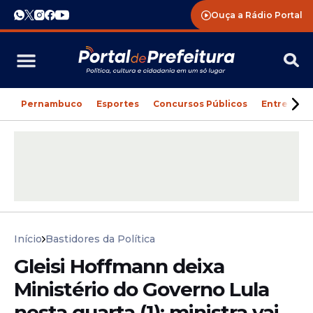
Ouça a Rádio Portal
Pernambuco
Esportes
Concursos Públicos
Entreteni
Início
Bastidores da Política
Gleisi Hoffmann deixa
Ministério do Governo Lula
nesta quarta (1); ministra vai