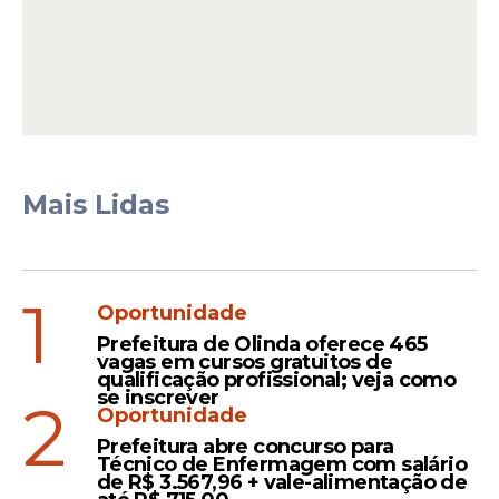
Supremo Tribunal Federal (
STF
). De acordo
com Gleisi, o presidente avalia o melhor
momento, mas não há previsão de reunião
com o presidente da Casa Alta, Davi
Alcolumbre (União-AP).
Mais Lidas
1
Oportunidade
Prefeitura de Olinda oferece 465
vagas em cursos gratuitos de
qualificação profissional; veja como
se inscrever
2
Oportunidade
Prefeitura abre concurso para
Gleisi também fez uma leitura sobre a
Técnico de Enfermagem com salário
oficialização da pré-candidatura do
de R$ 3.567,96 + vale-alimentação de