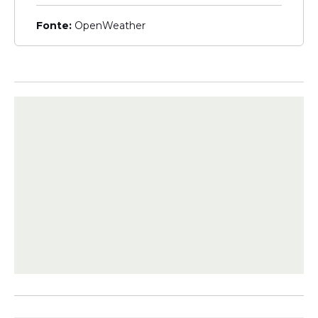
Futuro
Fonte:
OpenWeather
Gleisi Hoffmann defende
candidaturas de ministros
do PT em 2026 e cita
Haddad como nome forte
Veja Também
Ela afirmou também que o pleito
presidencial será polarizado entre Lula e o
senador
Flávio Bolsonaro
(PL-RJ) e que
Caiado
deve ficar na "periferia" das