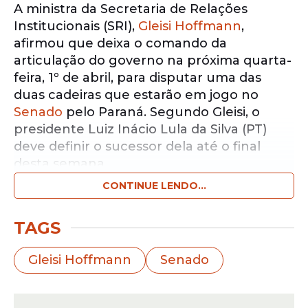
A ministra da Secretaria de Relações
Institucionais (SRI),
Gleisi Hoffmann
,
afirmou que deixa o comando da
articulação do governo na próxima quarta-
feira, 1º de abril, para disputar uma das
duas cadeiras que estarão em jogo no
Senado
pelo Paraná. Segundo Gleisi, o
presidente Luiz Inácio Lula da Silva (PT)
deve definir o sucessor dela até o final
desta semana.
CONTINUE LENDO...
Notícias pelo WhatsApp
Receba as notícias exclusivas do
Portal
TAGS
de Prefeitura
pelo nosso canal.
Gleisi Hoffmann
Senado
Entrar no canal