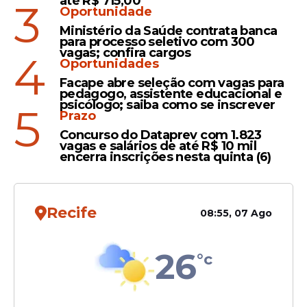
até R$ 715,00
3
governador de Goiás, Ronaldo Caiado
Oportunidade
(PSD), ocorrida na manhã desta segunda. A
Ministério da Saúde contrata banca
ministra disse que Caiado é uma figura
para processo seletivo com 300
vagas; confira cargos
4
mais "agressiva" que os outros nomes no
Oportunidades
PSD que se apresentaram como
Facape abre seleção com vagas para
postulantes à Presidência.
pedagogo, assistente educacional e
psicólogo; saiba como se inscrever
5
Prazo
Concurso do Dataprev com 1.823
vagas e salários de até R$ 10 mil
Leia Também
encerra inscrições nesta quinta (6)
Declaração
Recife
08:55, 07 Ago
Gleisi Hoffmann afirma que
Lula vai assinar pacto de
26
enfrentamento ao
°c
feminicídio