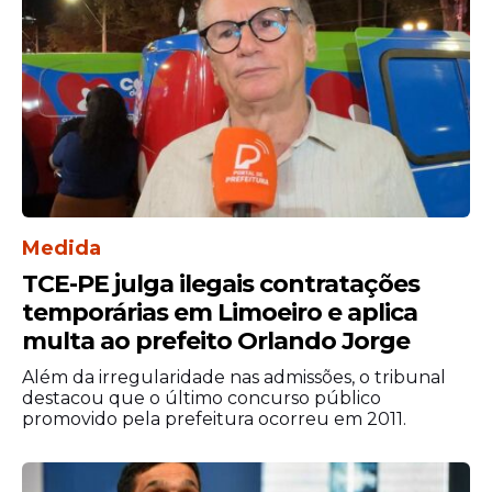
conteúdo da
fala
merece explicações por
parte da vereadora.
Medida
TCE-PE julga ilegais contratações
temporárias em Limoeiro e aplica
multa ao prefeito Orlando Jorge
Além da irregularidade nas admissões, o tribunal
O episódio continua repercutindo nas
destacou que o último concurso público
redes sociais, onde vídeos do
promovido pela prefeitura ocorreu em 2011.
pronunciamento seguem sendo
compartilhados e comentados. A frase