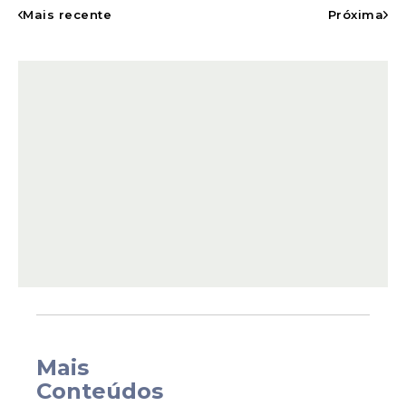
Mais recente
Próxima
Ao abordar a administração municipal
anterior, Rosinha afirmou que
"todos nós
mamávamos"
na
Prefeitura
. O trecho foi
recortado em vídeos curtos e
compartilhado por diversos perfis,
alcançando milhares de visualizações e
dando origem a memes, comentários e
diferentes interpretações sobre o
significado da declaração.
Mais
Conteúdos