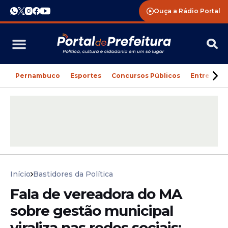
Ouça a Rádio Portal
Pernambuco
Esportes
Concursos Públicos
Entreteni
Início
Bastidores da Política
Fala de vereadora do MA
sobre gestão municipal
viraliza nas redes sociais: