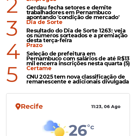
2
e manifestações de apoio à vereadora.
Gerdau fecha setores e demite
trabalhadores em Pernambuco
apontando 'condição de mercado'
3
Dia de Sorte
Resultado do Dia de Sorte 1263: veja
os números sorteados e a premiação
desta terça-feira
4
Prazo
Seleção de prefeitura em
Pernambuco com salários de até R$13
mil encerra inscrições nesta quarta (5)
5
Certame
CNU 2025 tem nova classificação de
remanescente e adicionais divulgada
Declaração segue sem
esclarecimento
Recife
11:23, 06 Ago
Apesar da repercussão, Rosinha da Casa de
Apoio ainda não apresentou um
26
°c
posicionamento público para esclarecer o