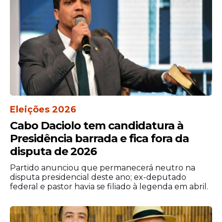
também passou a integrar debates
políticos entre apoiadores e adversários da
parlamentar, além de gerar
questionamentos sobre o contexto em
que foi proferida.
Até o momento, não há registro de
manifestação oficial da vereadora sobre a
polêmica. Com isso, a declaração
permanece em evidência na internet,
Eleições 2026
alimentando novas discussões e mantendo
Cabo Daciolo tem candidatura à
o assunto entre os temas mais
Presidência barrada e fica fora da
comentados pelos usuários que
disputa de 2026
acompanham o cenário político local.
Partido anunciou que permanecerá neutro na
disputa presidencial deste ano; ex-deputado
federal e pastor havia se filiado à legenda em abril.