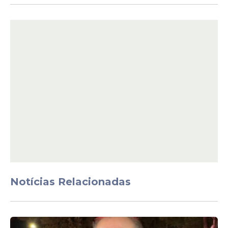
Possibilidade
Paulo Câmara diz estar
''sempre disponível'' e não
descarta disputar eleições
futuras
Veja Também
A ausência de um esclarecimento oficial
Notícias Relacionadas
abriu espaço para interpretações
divergentes. Enquanto alguns internautas
afirmam que a declaração foi retirada de
contexto, outros entendem que o