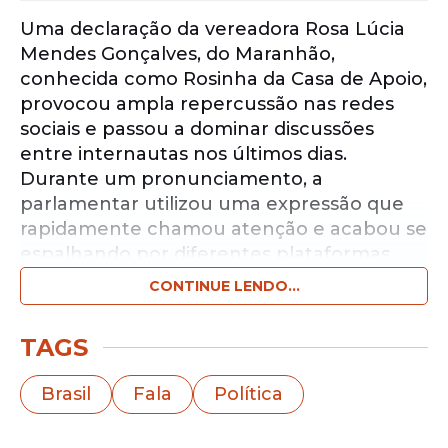
Uma declaração da vereadora Rosa Lúcia
Mendes Gonçalves, do Maranhão,
conhecida como Rosinha da Casa de Apoio,
provocou ampla repercussão nas redes
sociais e passou a dominar discussões
entre internautas nos últimos dias.
Durante um pronunciamento, a
parlamentar utilizou uma expressão que
rapidamente chamou atenção e acabou se
espalhando por diferentes plataformas
digitais.
CONTINUE LENDO...
Notícias pelo WhatsApp
TAGS
Receba as notícias exclusivas do
Portal
de Prefeitura
pelo nosso canal.
Brasil
Fala
Política
Entrar no canal