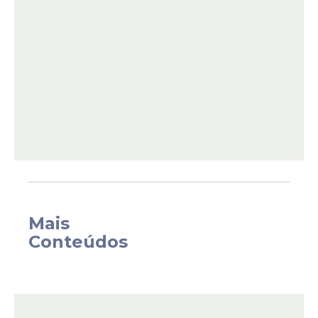
Federal (
STF
),
Alexandre de Moraes
, que
autorizou a
prisão
domiciliar por 90 dias do
ex-
presidente Jair Bolsonaro
para
tratamento de broncopneumonia. Ao
conceder a prisão domiciliar humanitária
por um período de 90 dias, o ministro
Alexandre de Moraes estabeleceu que a
condição de saúde de Jair Bolsonaro
deverá passar por avaliações periódicas.
Mais
Conteúdos