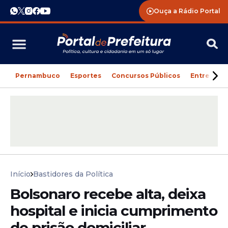
Ouça a Rádio Portal
Pernambuco
Esportes
Concursos Públicos
Entreteni
Início
Bastidores da Política
Bolsonaro recebe alta, deixa
hospital e inicia cumprimento
de prisão domiciliar