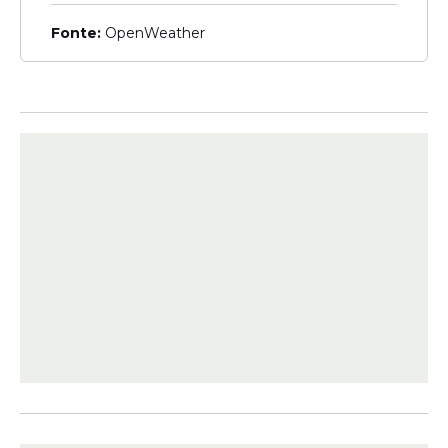
que cumprir
Fonte:
OpenWeather
Veja Também
Medidas
O ministro do Supremo Tribunal Federal
(
STF
), Alexandre de Moraes, determinou
que o ex-presidente Jair Bolsonaro deverá
voltar a usar tornozeleira eletrônica
durante o cumprimento da
prisão
domiciliar.