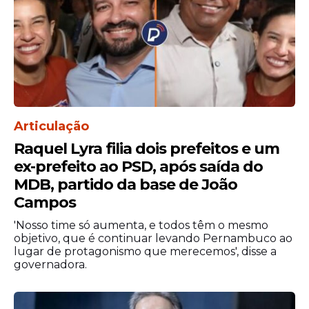
mesmas condições legais do
estabelecimento prisional”, ou seja, às
quartas-feiras e aos sábados, nos horários
das 8h às 11h, 11h às 13h e 14h às 16h. Já as
visitas de pessoas que não sejam familiares
diretos, advogados ou médicos estarão
suspensas por 90 dias.
Articulação
Raquel Lyra filia dois prefeitos e um
ex-prefeito ao PSD, após saída do
MDB, partido da base de João
Campos
'Nosso time só aumenta, e todos têm o mesmo
objetivo, que é continuar levando Pernambuco ao
lugar de protagonismo que merecemos', disse a
governadora.