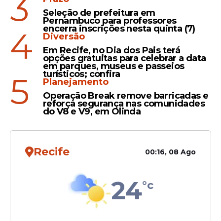
3
a UTI e foi encaminhado para um quarto.
Seleção de prefeitura em
Pernambuco para professores
encerra inscrições nesta quinta (7)
4
Diversão
Leia Também
Em Recife, no Dia dos Pais terá
opções gratuitas para celebrar a data
em parques, museus e passeios
turísticos; confira
5
Articulação
Planejamento
Operação Break remove barricadas e
Flávio Bolsonaro cogita
reforça segurança nas comunidades
deputada da Bahia para
do V8 e V9, em Olinda
vice na chapa presidencial,
diz jornal
Recife
00:16, 08 Ago
Exigências
24
°c
Bolsonaro em prisão
domiciliar: veja as regras
que o ex-presidente terá