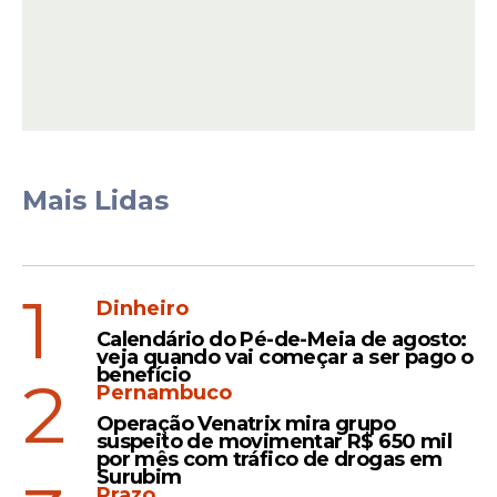
Mais Lidas
1
Dinheiro
O ex-presidente Jair Bolsonaro poderá
cumprir a pena em sua casa, em Brasília,
Calendário do Pé-de-Meia de agosto:
veja quando vai começar a ser pago o
com a contagem do período iniciado a
benefício
2
partir de sua alta hospitalar. Ele
Pernambuco
permanece internado há mais de uma
Operação Venatrix mira grupo
suspeito de movimentar R$ 650 mil
semana no Hospital DF Star e, na tarde da
por mês com tráfico de drogas em
última segunda-feira, 23 de março, deixou
Surubim
Prazo