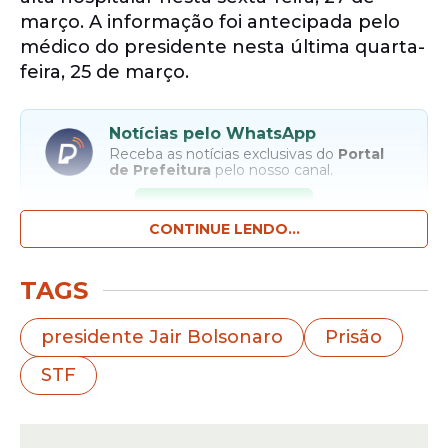
março. A informação foi antecipada pelo
médico do presidente nesta última quarta-
feira, 25 de março.
Notícias pelo WhatsApp
Receba as notícias exclusivas do
Portal
de Prefeitura
pelo nosso canal.
Entrar no canal
CONTINUE LENDO...
O boletim médico divulgado na tarde desta
TAGS
última quinta, pela unidade hospitalar,
informa que o ex-presidente está sem
presidente Jair Bolsonaro
Prisão
infecção, mas que precisará ficar em
STF
observação antes da alta ser confirmada.
A decisão do ministro do Supremo Tribunal