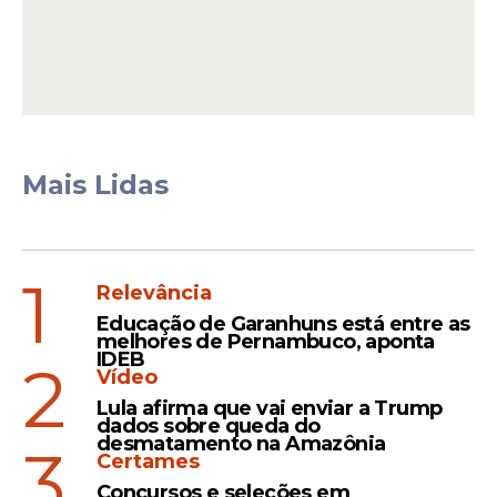
Segundo o cardiologista, Bolsonaro vai
seguir com o ciclo de antibióticos até esta
quinta-feira, 26, e deve ter alta hospitalar
Mais Lidas
nesta sexta-feira, 27.
Leia Também
1
Relevância
Educação de Garanhuns está entre as
melhores de Pernambuco, aponta
Exigências
IDEB
2
Vídeo
Bolsonaro em prisão
Lula afirma que vai enviar a Trump
domiciliar: veja as regras
dados sobre queda do
desmatamento na Amazônia
que o ex-presidente terá
3
Certames
que cumprir
Concursos e seleções em