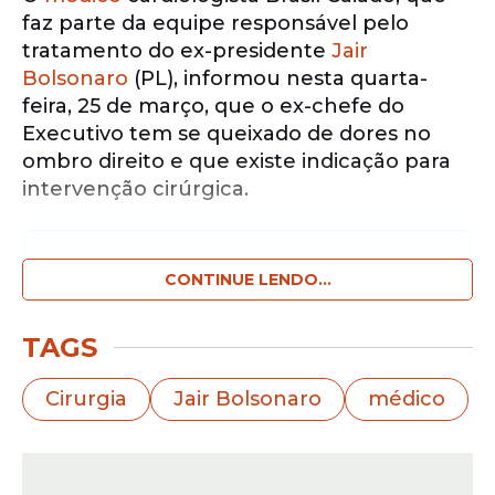
faz parte da equipe responsável pelo
tratamento do ex-presidente
Jair
Bolsonaro
(PL), informou nesta quarta-
feira, 25 de março, que o ex-chefe do
Executivo tem se queixado de dores no
ombro direito e que existe indicação para
intervenção cirúrgica.
Notícias pelo WhatsApp
Receba as notícias exclusivas do
CONTINUE LENDO...
Portal
de Prefeitura
pelo nosso canal.
TAGS
Entrar no canal
Cirurgia
Jair Bolsonaro
médico
"Ele já vinha se queixando de uma dor no
ombro direito há algum tempo. Nós
solicitamos a avaliação de um especialista