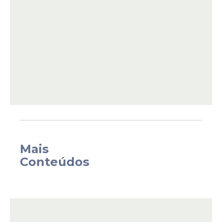
em ombro e cotovelo, que foi feita na
segunda-feira à noite", disse Caiado em
entrevista a jornalistas no hospital DF Star,
onde Bolsonaro está internado por causa de
uma pneumonia.
Mais
Conteúdos
"Ontem (terça-feira), nós nos reunimos com
o especialista e com o fisioterapeuta. A