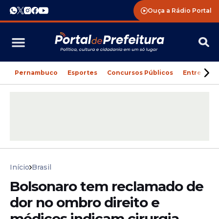
Ouça a Rádio Portal
Pernambuco
Esportes
Concursos Públicos
Entreteni
Início
Brasil
Bolsonaro tem reclamado de
dor no ombro direito e
médicos indicam cirurgia