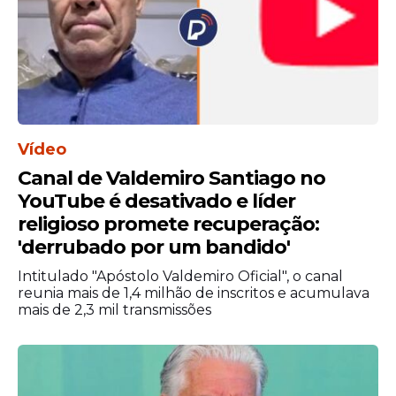
O magistrado impôs uma série de
restrições que mantêm o ex-presidente
Vídeo
sob controle rigoroso. A decisão prevê uso
Canal de Valdemiro Santiago no
de tornozeleira eletrônica, proibição de
YouTube é desativado e líder
celular e redes sociais, limitação de visitas e
religioso promete recuperação:
envio diário de relatórios de
'derrubado por um bandido'
monitoramento à Corte.
Intitulado "Apóstolo Valdemiro Oficial", o canal
A Procuradoria-Geral da República foi
reunia mais de 1,4 milhão de inscritos e acumulava
favorável à transferência, solicitada pela
mais de 2,3 mil transmissões
defesa de Bolsonaro. Os advogados do ex-
presidente intensificaram os esforços pela
domiciliar do ex-presidente após a
internação.