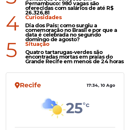
Pernambuco: 980 vagas são
oferecidas com salários de até R$
26.326,81
4
Curiosidades
Medida
Dia dos Pais: como surgiu a
Moraes autoriza prisão
comemoração no Brasil e por que a
data é celebrada no segundo
domiciliar para Jair
domingo de agosto?
5
Bolsonaro por 90 dias
Situação
Quatro tartarugas-verdes são
encontradas mortas em praias do
Grande Recife em menos de 24 horas
Recife
Veja Também
17:34, 10 Ago
25
°c
"Fizemos ontem (terça-feira) um raio-X do
tórax. Como clinicamente ele está estável, o