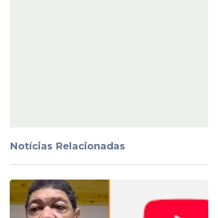
Bolsonaro foi condenado no ano passado a
27 anos e três meses de prisão por
tentativa de golpe de Estado para
permanecer no poder após as eleições de
2022. Ele cumpre pena na Papudinha, em
Brasília.
Nesta terça-feira, 24, o ministro do
Supremo Tribunal Federal Alexandre de
Moraes
concedeu prisão domiciliar
humanitária a Bolsonaro por 90 dias.
Notícias Relacionadas