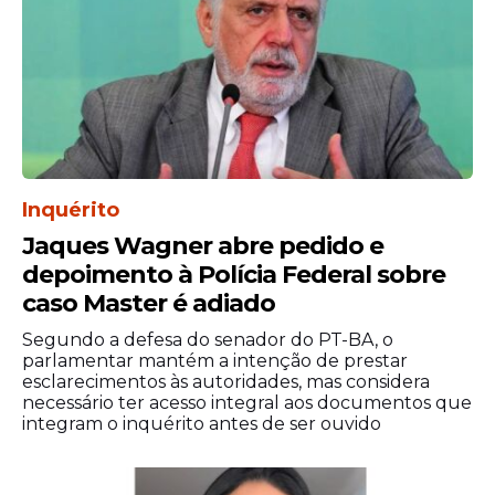
Inquérito
Jaques Wagner abre pedido e
depoimento à Polícia Federal sobre
caso Master é adiado
O ex-presidente foi diagnosticado com
Segundo a defesa do senador do PT-BA, o
broncopneumonia bacteriana bilateral de
parlamentar mantém a intenção de prestar
esclarecimentos às autoridades, mas considera
provável origem aspirativa, ou seja, uma
necessário ter acesso integral aos documentos que
infecção bacteriana nos dois pulmões,
integram o inquérito antes de ser ouvido
causada pela entrada de líquido do
estômago ou da boca nas vias respiratórias.