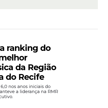
 marcam
públicas
ra ranking do
 melhor
ica da Região
a do Recife
6,0 nos anos iniciais do
anteve a liderança na RMR
utivo.