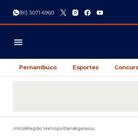
(81) 3071-6960
Pernambuco
Esportes
Concurs
Início
Região Metropolitana
Igarassu