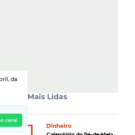
ril, da
Mais Lidas
no canal
1
Dinheiro
Calendário do Pé-de-Meia