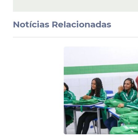
Veja Também
Notícias Relacionadas
Além da prefeita, secretários e secretári
presença no encontro, fortalecendo a tro
inovadoras
em Igarassu.