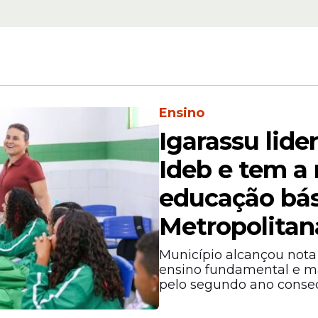
Ensino
as municipais e
servidores
de Igarassu, também
ca de experiências e a construção de políticas 
Igarassu lide
Ideb e tem a
educação bás
Metropolitan
Município alcançou nota 
ensino fundamental e m
pelo segundo ano consec