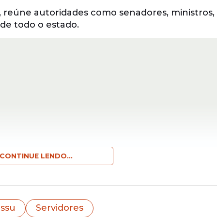
), reúne autoridades como senadores, ministros,
 de todo o estado.
CONTINUE LENDO...
Associação Municipalista de Pernambuco (
Amup
cia do evento.
assu
Servidores
sta de Pernambuco é reafirmar o nosso compromi