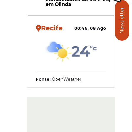
em Olinda
 a
Newsletter
Recife
00:46, 08 Ago
24
°c
Fonte:
OpenWeather