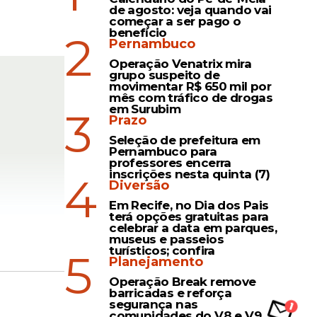
de agosto: veja quando vai
começar a ser pago o
benefício
2
Pernambuco
Operação Venatrix mira
grupo suspeito de
movimentar R$ 650 mil por
mês com tráfico de drogas
em Surubim
3
Prazo
Seleção de prefeitura em
Pernambuco para
professores encerra
inscrições nesta quinta (7)
4
Diversão
Em Recife, no Dia dos Pais
terá opções gratuitas para
celebrar a data em parques,
museus e passeios
turísticos; confira
5
Planejamento
e
) como
Operação Break remove
barricadas e reforça
segurança nas
sso de
comunidades do V8 e V9,