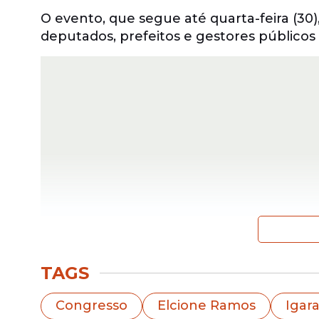
O evento, que segue até quarta-feira (30
deputados, prefeitos e gestores públicos
A professora integra a mesa diretora da 
TAGS
primeira-secretária e reforçou a importân
Congresso
Elcione Ramos
Igar
"Participar do maior encontro municipali