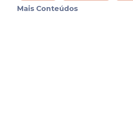
planejar e agir para transformar vidas e c
Mais Conteúdos
prefeita.