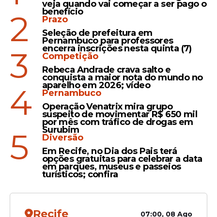
Oportunidade
veja quando vai começar a ser pago o
benefício
2
Prefeitura abre seleção para
Prazo
Agentes de Saúde e
Seleção de prefeitura em
Endemias com salário de
Pernambuco para professores
encerra inscrições nesta quinta (7)
3
R$ 3.242; veja detalhes
Competição
Rebeca Andrade crava salto e
conquista a maior nota do mundo no
aparelho em 2026; vídeo
4
Pernambuco
Prazo
Operação Venatrix mira grupo
Seleção da Petrobras para
suspeito de movimentar R$ 650 mil
estágio com 150 vagas terá
por mês com tráfico de drogas em
Surubim
inscrições encerradas na
5
Diversão
quarta (3)
Em Recife, no Dia dos Pais terá
opções gratuitas para celebrar a data
em parques, museus e passeios
turísticos; confira
Veja Também
Recife
07:00, 08 Ago