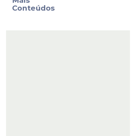
Mais
disponibiliza 45
vagas
para ampla
Conteúdos
concorrência e cinco vagas reservadas
para pessoas com deficiência, totalizando
50 oportunidades.
Funções do cargo
Os
profissionais
contratados atuarão no
acompanhamento de estudantes da
Educação Especial Inclusiva, auxiliando em
atividades relacionadas à locomoção,
alimentação, higiene, comunicação e
participação nas atividades pedagógicas.