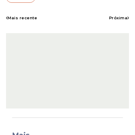
e tem como objetivo atender à demanda
existente nas unidades de ensino do
Mais recente
Próxima
município. O processo ocorrerá por meio
de análise curricular, sem aplicação de
provas objetivas.
De acordo com o edital, a seleção