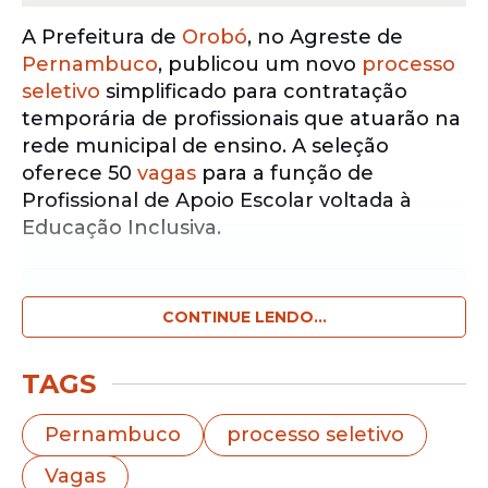
A Prefeitura de
Orobó
, no Agreste de
Pernambuco
, publicou um novo
processo
seletivo
simplificado para contratação
temporária de profissionais que atuarão na
rede municipal de ensino. A seleção
oferece 50
vagas
para a função de
Profissional de Apoio Escolar voltada à
Educação Inclusiva.
Notícias pelo WhatsApp
Receba as notícias exclusivas do
CONTINUE LENDO...
Portal
de Prefeitura
pelo nosso canal.
TAGS
Entrar no canal
Pernambuco
processo seletivo
O edital foi divulgado pela Secretaria
Vagas
Municipal de Educação, Cultura e Esportes