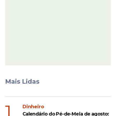
Para participar, os candidatos devem
possuir ensino médio completo e
apresentar cursos de aperfeiçoamento
voltados para Apoio Escolar, com carga
horária mínima de 180 horas, além de
capacitações em primeiros socorros e ética
profissional.
Mais Lidas
Leia Também
1
Dinheiro
Calendário do Pé-de-Meia de agosto: