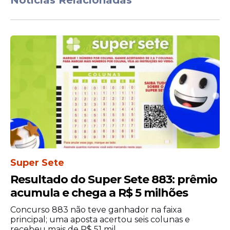
Notícias Relacionadas
área. A pontuação máxima prevista é de
100 pontos.
Super Sete
O edital estabelece que a experiência
Resultado do Super Sete 883: prêmio
profissional poderá render até 70 pontos,
acumula e chega a R$ 5 milhões
enquanto a formação escolar e os cursos
complementares também contribuirão
Concurso 883 não teve ganhador na faixa
principal; uma aposta acertou seis colunas e
para a nota final dos candidatos.
recebeu mais de R$ 51 mil.