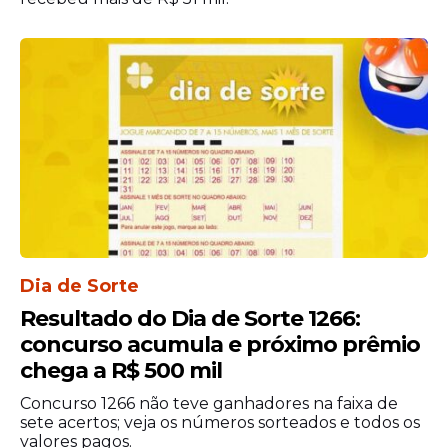
Jornada e remuneração
Os profissionais selecionados cumprirão
jornada de 40 horas semanais. A
remuneração prevista corresponde a um
salário mínimo vigente. Segundo o edital, a
seleção permanecerá válida até 31 de
dezembro de 2026. Os contratos poderão
ter duração de até um ano, com
possibilidade de prorrogação por igual
período, conforme a necessidade da
Dia de Sorte
Secretaria Municipal de Educação, Cultura
e Esportes.
Resultado do Dia de Sorte 1266:
concurso acumula e próximo prêmio
chega a R$ 500 mil
Concurso 1266 não teve ganhadores na faixa de
sete acertos; veja os números sorteados e todos os
valores pagos.