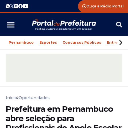
Ouça a Rádio Portal
Pernambuco
Esportes
Concursos Públicos
Entreteni
Início
Oportunidades
Prefeitura em Pernambuco
abre seleção para
Profissionais de Apoio Escolar