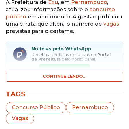
A Prefeitura de
Exu
, em
Pernambuco
,
atualizou informações sobre o
concurso
público
em andamento. A gestão publicou
uma errata que altera o número de
vagas
previstas para o certame.
Notícias pelo WhatsApp
Receba as notícias exclusivas do
Portal
de Prefeitura
pelo nosso canal.
Entrar no canal
CONTINUE LENDO...
A correção modifica o total de
TAGS
oportunidades destinadas ao quadro de
servidores efetivos do município. O
Concurso Público
Pernambuco
documento anterior indicava a oferta de
Vagas
273
vagas
. Com a atualização, o concurso
passa a prever 302 vagas efetivas.