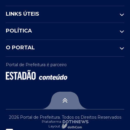
psicológica, investigação social,
comprovação documental e exame
LINKS ÚTEIS
toxicológico. As provas serão aplicadas nas
cidades de Arapiraca e Maceió.
POLÍTICA
Validade do concurso
O PORTAL
O concurso terá validade de dois anos a
partir da homologação do resultado final. O
prazo poderá ser prorrogado uma única
Portal de Prefeitura é parceiro
vez por igual período.
2026 Portal de Prefeitura. Todos os Direitos Reservados
Plataforma
Layout