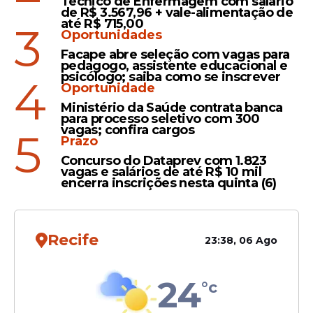
Técnico de Enfermagem com salário
Divulgado
de R$ 3.567,96 + vale-alimentação de
até R$ 715,00
Prefeitura de Abreu e Lima
3
Oportunidades
publica lista final de
Facape abre seleção com vagas para
aprovados em concurso;
pedagogo, assistente educacional e
veja candidatos chamados
psicólogo; saiba como se inscrever
4
Oportunidade
Ministério da Saúde contrata banca
para processo seletivo com 300
vagas; confira cargos
5
Prazo
Concurso do Dataprev com 1.823
Veja Também
vagas e salários de até R$ 10 mil
encerra inscrições nesta quinta (6)
Publicação oficial
Recife
23:38, 06 Ago
A errata foi divulgada no Diário da Amupe,
edição de 1º de abril de 2026,
pág. 67
. O
24
°c
documento apresenta a correção