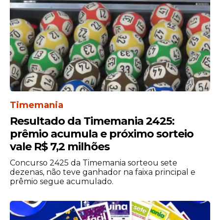
Timemania
Resultado da Timemania 2425:
prêmio acumula e próximo sorteio
Os
candidatos
aprovados poderão ser
vale R$ 7,2 milhões
convocados conforme a necessidade da
Concurso 2425 da Timemania sorteou sete
administração, dentro do prazo de validade
dezenas, não teve ganhador na faixa principal e
do concurso.
prêmio segue acumulado.
Salários e carreira
A remuneração para Oficial de Estado-