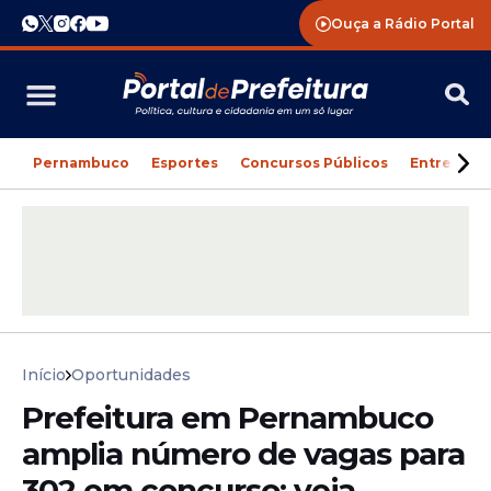
Ouça a Rádio Portal
Pernambuco
Esportes
Concursos Públicos
Entreteni
Início
Oportunidades
Prefeitura em Pernambuco
amplia número de vagas para
302 em concurso; veja