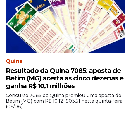
Maior varia conforme a fase de formação.
O valor inicial para Cadete do 1º ano é de
R$ 3.874,43 e pode chegar a R$ 11.563,77 na
função de Aspirante. Para o cargo de
Soldado, o salário começa em R$ 2.354,67
durante o período de formação. Após a
conclusão, o valor pode chegar a R$
6.067,51.
Quina
Resultado da Quina 7085: aposta de
Betim (MG) acerta as cinco dezenas e
ganha R$ 10,1 milhões
Concurso 7085 da Quina premiou uma aposta de
Betim (MG) com R$ 10.121.903,51 nesta quinta-feira
(06/08).