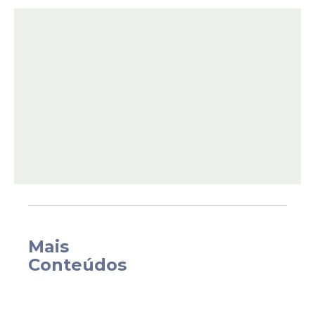
A retificação amplia o número de
oportunidades
para candidatos
Mais
interessados em ingressar no serviço
Conteúdos
público municipal. A mudança vale para o
quadro permanente de servidores.