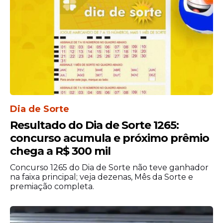
Concurso PM de
Alagoas
A Polícia Militar de Alagoas abriu
concurso
público
com 530
vagas
imediatas e
formação de cadastro de reserva. A
seleção
atende candidatos com nível médio e
contempla diferentes funções na
Dia de Sorte
corporação.
Resultado do Dia de Sorte 1265:
concurso acumula e próximo prêmio
O edital foi lançado em conjunto com a
chega a R$ 300 mil
Secretaria de Planejamento, Gestão e
Patrimônio de Alagoas e prevê atuação em
Concurso 1265 do Dia de Sorte não teve ganhador
regime de dedicação integral. O concurso
na faixa principal; veja dezenas, Mês da Sorte e
premiação completa.
oferece 30
vagas
para o cargo de Oficial de
Estado-Maior. Também há 500 vagas para
Soldado do Quadro de Praças.