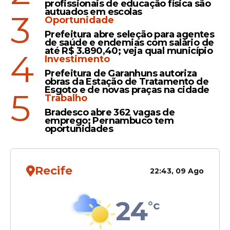
profissionais de educação física são
autuados em escolas
Oportunidades
3
Oportunidade
Aeronáutica lança edital do
Prefeitura abre seleção para agentes
concurso com 55 vagas e
de saúde e endemias com salário de
até R$ 3.890,40; veja qual município
4
salários de até R$ 10 mil;
Investimento
confira detalhes
Prefeitura de Garanhuns autoriza
obras da Estação de Tratamento de
Esgoto e de novas praças na cidade
5
Trabalho
Bradesco abre 362 vagas de
emprego; Pernambuco tem
oportunidades
Veja Também
Recife
22:43, 09 Ago
24
°c