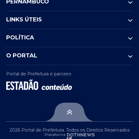
PERNAMBUCO
médio completo para os cargos ofertados.
O salário pode chegar a R$ 1.621,00. As
inscrições ficam abertas até o dia 6 de abril
LINKS ÚTEIS
de 2026.
POLÍTICA
O PORTAL
Portal de Prefeitura é parceiro
2026 Portal de Prefeitura. Todos os Direitos Reservados
Plataforma