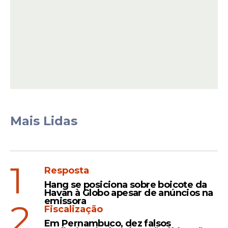
Da redação do Portal de Prefeitura com
informações do Jaula Cursos
Leia Também
Mais Lidas
Oportunidade
Concurso da Polícia Militar
1
Resposta
de Alagoas com 530 vagas
e salário de até R$ 11,5 mil
Hang se posiciona sobre boicote da
Havan à Globo apesar de anúncios na
abre inscrições
emissora
2
Fiscalização
Em Pernambuco, dez falsos