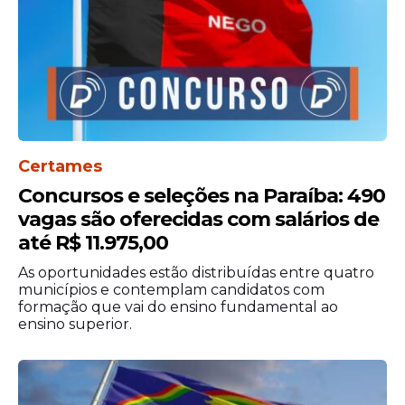
fixa o prazo de inscrição até o dia 12 de
abril de 2026.
Certames
Concursos e seleções na Paraíba: 490
vagas são oferecidas com salários de
até R$ 11.975,00
As oportunidades estão distribuídas entre quatro
municípios e contemplam candidatos com
formação que vai do ensino fundamental ao
Na área da saúde, o
Fundo Municipal de
ensino superior.
Saúde de Capoeiras
, ligado à Prefeitura de
Capoeiras, publicou seleção para o cargo
de Agente Comunitário de Saúde. O
processo oferece sete vagas para