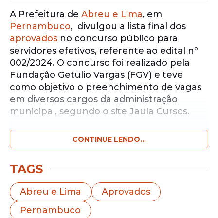
A Prefeitura de
Abreu e Lima
, em
Pernambuco
, divulgou a lista final dos
aprovados
no concurso público para
servidores efetivos, referente ao edital nº
002/2024. O concurso foi realizado pela
Fundação Getulio Vargas (FGV) e teve
como objetivo o preenchimento de vagas
em diversos cargos da administração
municipal, segundo o site Jaula Cursos.
CONTINUE LENDO...
Notícias pelo WhatsApp
Receba as notícias exclusivas do
Portal
de Prefeitura
pelo nosso canal.
TAGS
Entrar no canal
Abreu e Lima
Aprovados
Pernambuco
De acordo com a publicação oficial, não