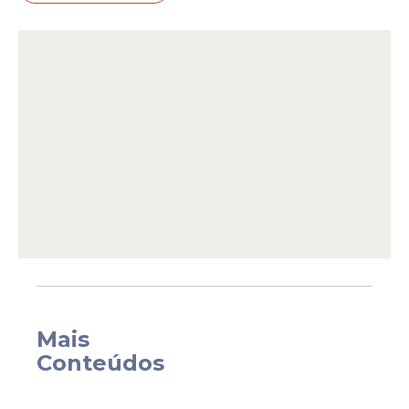
houve pendências de recursos após a
conclusão do certame, sendo confirmada a
classificação final dos candidatos conforme
divulgado no site da banca organizadora.
Entre os cargos com lista final divulgada
está o de Procurador Jurídico Municipal,
com a relação completa dos candidatos
aprovados
e suas respectivas classificações.
Mais
Conteúdos