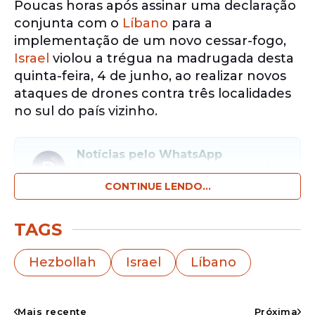
Poucas horas após assinar uma declaração
conjunta com o
Líbano
para a
implementação de um novo cessar-fogo,
Israel
violou a trégua na madrugada desta
quinta-feira, 4 de junho, ao realizar novos
ataques de drones contra três localidades
no sul do país vizinho.
Notícias pelo WhatsApp
Receba as notícias exclusivas do
Portal
de Prefeitura
pelo nosso canal.
CONTINUE LENDO...
Entrar no canal
TAGS
Os bombardeios,
que atingiram estradas na
Hezbollah
Israel
Líbano
região de Nabatieh, deixaram pelo menos
um socorrista morto e outro ferido. A
ofensiva militar ocorreu logo após dois dias
Mais recente
Próxima