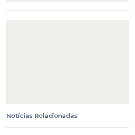
Mãe e filho brasileiros
morrem após Israel violar
cessar-fogo e bombardear
o Líbano
Veja Também
Notícias Relacionadas