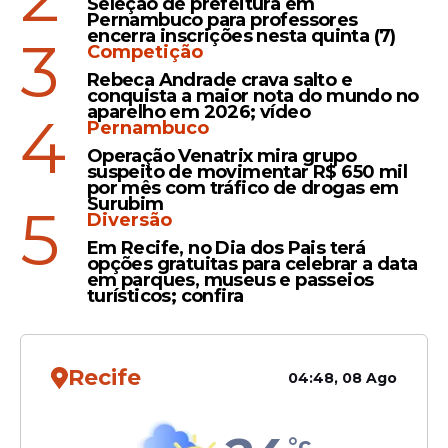
Seleção de prefeitura em
Em tese,
uma trégua anterior já vigorava
Pernambuco para professores
encerra inscrições nesta quinta (7)
3
desde 17 de abril, mas vinha sendo
Competição
sistematicamente desrespeitada por
Rebeca Andrade crava salto e
ambas as partes. Desde o início do conflito
conquista a maior nota do mundo no
aparelho em 2026; vídeo
4
em março, as investidas israelenses já
Pernambuco
deixaram mais de 3,5 mil mortos e um
Operação Venatrix mira grupo
milhão de deslocados no Líbano. Uma nova
suspeito de movimentar R$ 650 mil
por mês com tráfico de drogas em
rodada de negociações em Washington
Surubim
5
está prevista para o final de junho, mas o
Diversão
cenário atual permanece sob forte tensão.
Em Recife, no Dia dos Pais terá
opções gratuitas para celebrar a data
em parques, museus e passeios
turísticos; confira
Recife
04:48, 08 Ago
°c