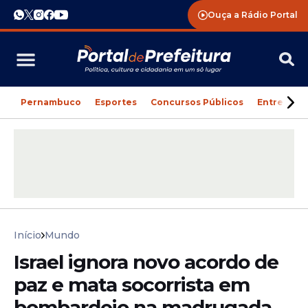
Ouça a Rádio Portal
Pernambuco
Esportes
Concursos Públicos
Entreteni
Início
Mundo
Israel ignora novo acordo de
paz e mata socorrista em
bombardeio na madrugada