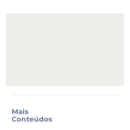
de intensas negociações diretas mediadas
pelos Estados Unidos, na
capital Washington, e evidenciou a
fragilidade do pacto diplomático recém-
firmado.
Mais
Conteúdos
O acordo estabelecia a interrupção das