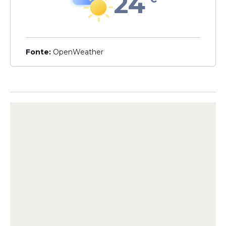
24
Fonte:
OpenWeather
Leia Também
Guerra
Corpo de brasileira morta
após bombardeio de Israel
no Líbano ainda não foi
encontrado
Guerra