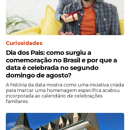
Curiosidades
Dia dos Pais: como surgiu a
comemoração no Brasil e por que a
O texto propõe esclarecer que a exposição
data é celebrada no segundo
da parte superior do corpo não configura
domingo de agosto?
ato obsceno. O projeto ainda passa por
A história da data mostra como uma iniciativa criada
comissões antes de eventual votação no
para marcar uma homenagem específica acabou
plenário.
incorporada ao calendário de celebrações
familiares.