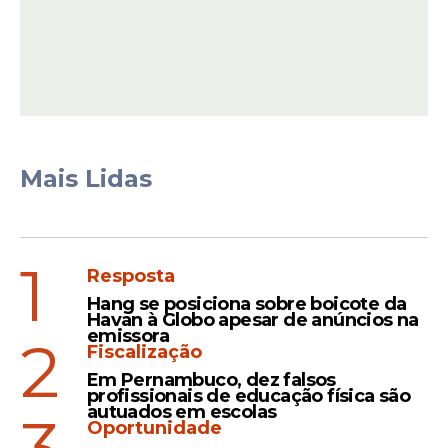
A nova orientação permite o topless para
todas as pessoas, independentemente do
gênero. A norma estabelece apenas a
obrigatoriedade de cobrir os órgãos
sexuais primários. As autoridades locais
Mais Lidas
afirmaram que a decisão garante direitos
iguais para todos os moradores da cidade.
1
Resposta
Leia Também
Hang se posiciona sobre boicote da
Havan à Globo apesar de anúncios na
emissora
2
Fiscalização
Desafio
Em Pernambuco, dez falsos
profissionais de educação física são
Modelo usa biquíni na neve
autuados em escolas
Oportunidade
e precisar ser socorrida às