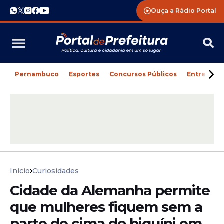
Ouça a Rádio Portal
Pernambuco
Esportes
Concursos Públicos
Entreteni
Início
Curiosidades
Cidade da Alemanha permite
que mulheres fiquem sem a
parte de cima do biquíni em