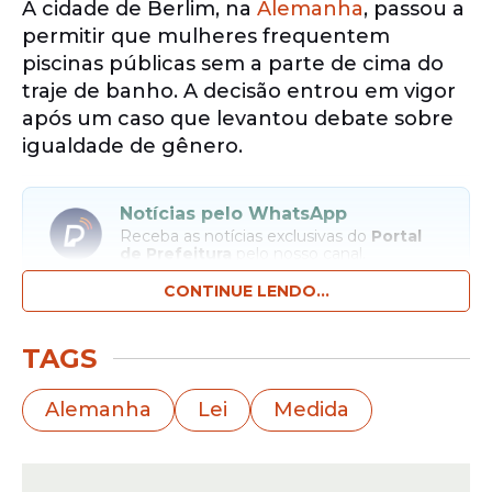
A cidade de Berlim, na
Alemanha
, passou a
permitir que mulheres frequentem
piscinas públicas sem a parte de cima do
traje de banho. A decisão entrou em vigor
após um caso que levantou debate sobre
igualdade de gênero.
Notícias pelo WhatsApp
Receba as notícias exclusivas do
Portal
de Prefeitura
pelo nosso canal.
CONTINUE LENDO...
Entrar no canal
TAGS
A
medida
busca padronizar regras e
garantir tratamento igual para todos os
Alemanha
Lei
Medida
frequentadores dos espaços públicos. A
discussão
começou após um episódio
envolvendo a ativista Lotte Mies.