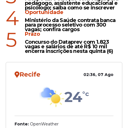
de honra", afirmou.
pedagogo, assistente educacional e
psicólogo; saiba como se inscrever
4
Oportunidade
O senador Rodrigo Pacheco (PSD-MG)
Ministério da Saúde contrata banca
esteve ao lado do presidente, junto de
para processo seletivo com 300
vagas; confira cargos
5
vários outros parlamentares e autoridades
Prazo
locais. Lula tem tentado convencer o ex-
Concurso do Dataprev com 1.823
presidente do Senado a ser candidato ao
vagas e salários de até R$ 10 mil
encerra inscrições nesta quinta (6)
governo de Minas.
Em sua breve fala no evento, Pacheco
Recife
rasgou elogios ao presidente. Disse que ele
02:36, 07 Ago
é uma "figura humana e extraordinária" e o
"maior político e democrata da nossa
24
°c
história".
"Quero dizer da minha satisfação de poder
acompanhar hoje essa figura humana e
extraordinária e esse político que
Fonte:
OpenWeather