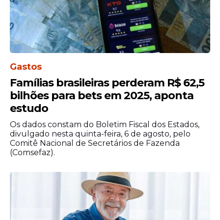
do diesel
Decisão
TSE rejeita pedido do PL
Gastos
para investigar Lula por
Famílias brasileiras perderam R$ 62,5
homenagem em desfile de
bilhões para bets em 2025, aponta
escola de samba
estudo
Os dados constam do Boletim Fiscal dos Estados,
divulgado nesta quinta-feira, 6 de agosto, pelo
Comitê Nacional de Secretários de Fazenda
(Comsefaz).
Veja Também