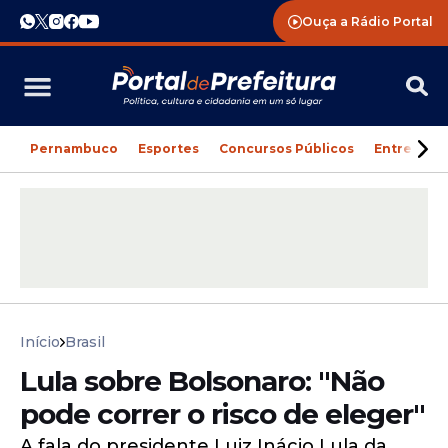
Ouça a Rádio Portal
Pernambuco
Esportes
Concursos Públicos
Entreteni
Início
Brasil
Lula sobre Bolsonaro: "Não
pode correr o risco de eleger"
A fala do presidente Luiz Inácio Lula da