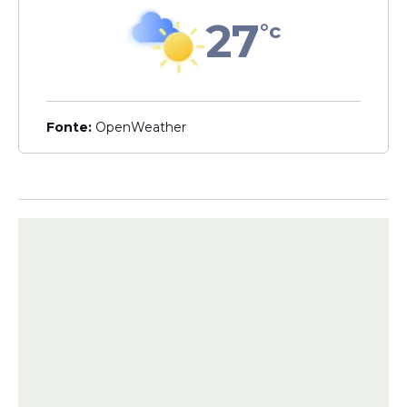
Bastidores da Política
27
°c
Pesquisa Meio/Ideia:
Lula é desaprovado
por mais da metade
dos brasileiros
Fonte:
OpenWeather
Investigação
PF aponta ligação
próxima e
alinhamento político
entre Castro e
Vorcaro em
investimento no
Master