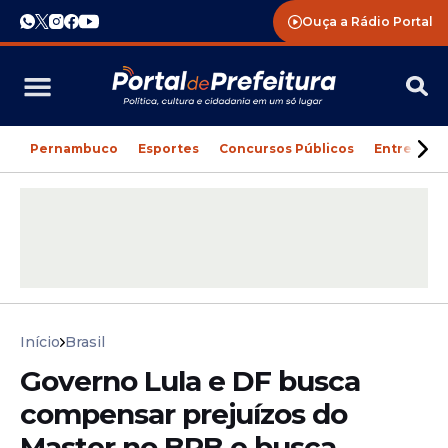
Ouça a Rádio Portal
Pernambuco
Esportes
Concursos Públicos
Entreteni
Início
Brasil
Governo Lula e DF busca
compensar prejuízos do
Master no BRB e busca