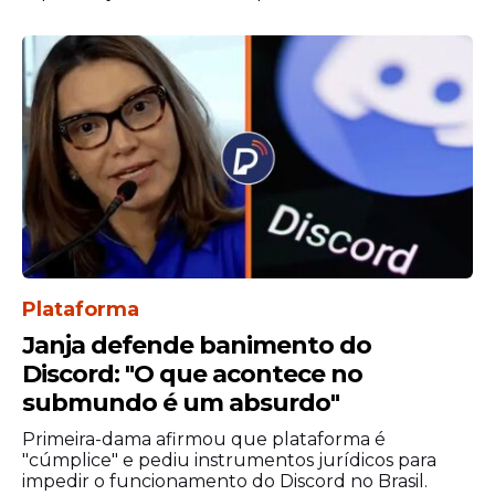
conceder o financiamento sem ajuda da
União e sem a participação de outros
bancos.
Empréstimo de 15 anos
Plataforma
Janja defende banimento do
Discord: "O que acontece no
submundo é um absurdo"
Primeira-dama afirmou que plataforma é
A governadora do Distrito Federal, Celina
"cúmplice" e pediu instrumentos jurídicos para
Leão (PP), disse que o empréstimo junto ao
impedir o funcionamento do Discord no Brasil.