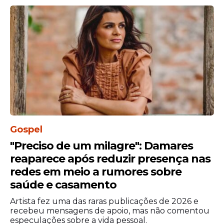
devolução de valores oriundos do Banco
Master, eles serão
"prioritariamente
direcionados à liquidação da operação de
crédito"
.
Gospel
"Preciso de um milagre": Damares
reaparece após reduzir presença nas
redes em meio a rumores sobre
saúde e casamento
O objetivo do empréstimo é injetar
Artista fez uma das raras publicações de 2026 e
dinheiro
no BRB e cobrir o rombo deixado
recebeu mensagens de apoio, mas não comentou
pelo Master na instituição. O FGC resistia a
especulações sobre a vida pessoal.