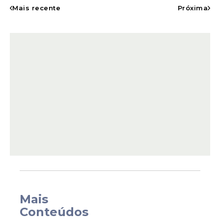
Mais recente
Próxima
O acordo também estabelece que o
Distrito Federal poderá utilizar recursos do
Fundo de Participação dos Estados (FPE) e
do Fundo de Participação dos Municípios
(FPM) como contragarantias da operação
financeira.
Mais
Conteúdos