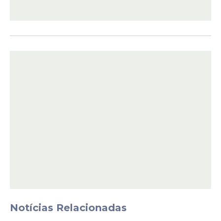
Veja Também
Segundo Roman, o plano de ajuste fiscal
firmado
"traça o caminho para que o DF
atinja, em pouco tempo, a nota A+"
na
Capacidade de Pagamento (Capag).
"A
cláusula terceira (do acordo) traça o
caminho para que o GDF atinja, em pouco
tempo, se Deus quiser, a nota A+"
, disse.
Notícias Relacionadas