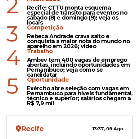
2
condições, dentro da governança
Recife: CTTU monta esquema
do Fundo Garantidor de Crédito
especial de trânsito para eventos no
(FGC), para que ele faça uma
sábado (8) e domingo (9); veja os
locais
3
operação para a capitalização do
Competição
BRB nos limites da resolução do
Rebeca Andrade crava salto e
Senado Federal, ou seja, de até
conquista a maior nota do mundo no
aparelho em 2026; vídeo
4
16% da receita corrente líquida do
Trabalho
Distrito Federal. Isso está em
Ambev tem 400 vagas de emprego
torno de 6 bilhões, 6 bilhões e
abertas, incluindo oportunidades em
Pernambuco; veja como se
meio de reais para a
candidatar
5
capitalização, e isso ainda vai
Oportunidade
depender de outros aportes do
Exército abre seleção com vagas em
Pernambuco para níveis fundamental,
Distrito Federal"
, afirmou.
técnico e superior; salários chegam a
R$ 7,9 mil
Leia Também
Recife
13:37, 08 Ago