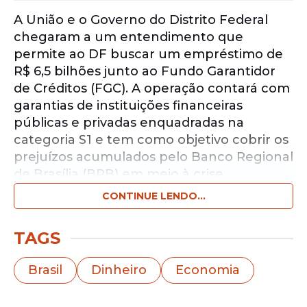
A União e o Governo do Distrito Federal
chegaram a um entendimento que
permite ao DF buscar um empréstimo de
R$ 6,5 bilhões junto ao Fundo Garantidor
de Créditos (FGC). A operação contará com
garantias de instituições financeiras
públicas e privadas enquadradas na
categoria S1 e tem como objetivo cobrir os
prejuízos acumulados pelo Banco Regional
de Brasília (BRB) em meio à crise
envolvendo o Banco Master.
CONTINUE LENDO...
Notícias pelo WhatsApp
TAGS
Receba as notícias exclusivas do
Portal
de Prefeitura
pelo nosso canal.
Brasil
Dinheiro
Economia
Entrar no canal