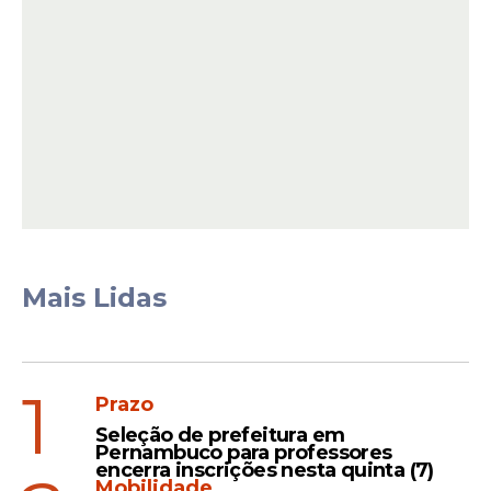
Mais Lidas
Não há recursos da União sendo
transferidos nem garantia ou
1
Prazo
aval da União em favor do
Seleção de prefeitura em
Distrito Federal. O que se firmou
Pernambuco para professores
hoje é um acordo que cria as
encerra inscrições nesta quinta (7)
Mobilidade