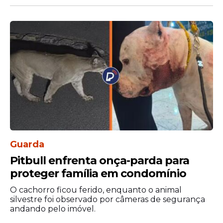
Também diz que DF reiterou o
compromisso de promover medidas de
ajuste fiscal para viabilizar o pagamento do
empréstimo. Já a União se comprometeu a
viabilizar, a partir da homologação do
Guarda
acordo, no âmbito do Programa de
Pitbull enfrenta onça-parda para
Reestruturação e Ajuste Fiscal (PAF), os
proteger família em condomínio
limites necessários para que a operação
O cachorro ficou ferido, enquanto o animal
ocorra.
silvestre foi observado por câmeras de segurança
andando pelo imóvel.
As partes concordaram que, em eventual