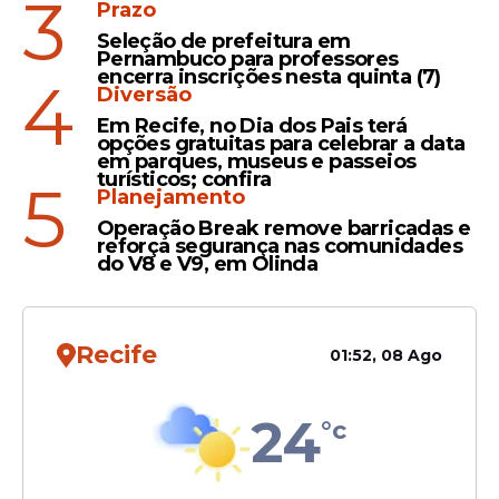
3
17,8 mil cargos públicos,
Prazo
sendo 16,3 mil professores
Seleção de prefeitura em
Pernambuco para professores
encerra inscrições nesta quinta (7)
4
Diversão
Em Recife, no Dia dos Pais terá
opções gratuitas para celebrar a data
Encontro
em parques, museus e passeios
turísticos; confira
5
Lula da Fonte solicita
Planejamento
chamada de aprovados da
Operação Break remove barricadas e
PRF em reunião com
reforça segurança nas comunidades
do V8 e V9, em Olinda
ministra Esther Dweck
Recife
01:52, 08 Ago
Veja Também
24
°c