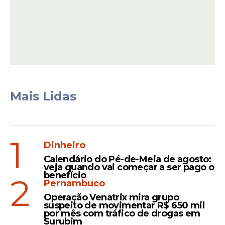
“A gente está recompondo quadros, mas em
uma taxa muito menor do que a saída,
Mais Lidas
porque a gente tem limites fiscais e tudo é
feito com total responsabilidade fiscal”
,
reforça.
1
Dinheiro
Calendário do Pé-de-Meia de agosto:
Leia Também
veja quando vai começar a ser pago o
benefício
2
Pernambuco
Operação Venatrix mira grupo
Iniciativa
suspeito de movimentar R$ 650 mil
por mês com tráfico de drogas em
Lula sanciona lei que cria
Surubim