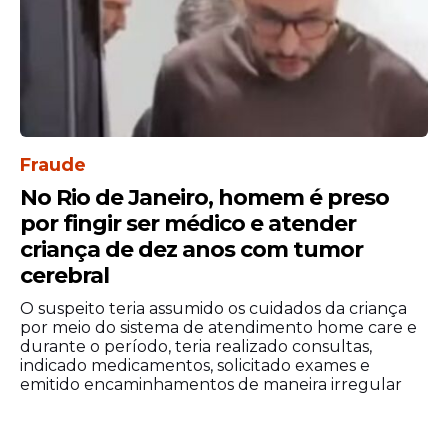
A nova lei revê essa capacidade, com a
criação de 13.187
cargos
de professores e
11.576 cargos de técnicos administrativos
em educação que deverão ser ocupados
Fraude
gradualmente, conforme a oferta de novos
concursos.
No Rio de Janeiro, homem é preso
por fingir ser médico e atender
criança de dez anos com tumor
cerebral
O suspeito teria assumido os cuidados da criança
por meio do sistema de atendimento home care e
durante o período, teria realizado consultas,
indicado medicamentos, solicitado exames e
emitido encaminhamentos de maneira irregular