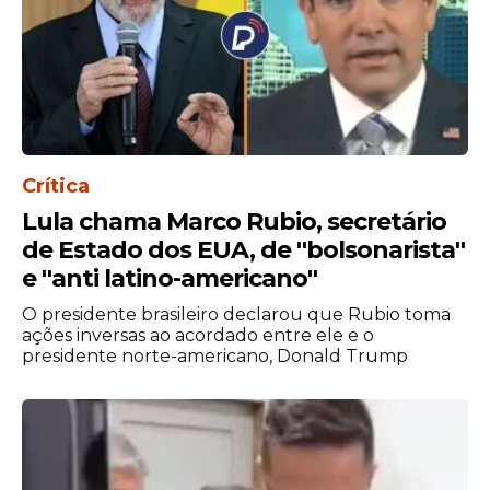
Universidades e Institutos Federais.
Apesar de não ter tido tanto impacto com
a perda de professores e equipe técnica, o
setor teria ficado estagnado em relação
aos quadros da carreira.
“Na área de
educação, desde 2016 não se autorizava o
Crítica
aumento de
cargos
. Você fazia a reposição,
Lula chama Marco Rubio, secretário
mas não aumentava”
, explica a ministra.
de Estado dos EUA, de ''bolsonarista''
e ''anti latino-americano''
O presidente brasileiro declarou que Rubio toma
ações inversas ao acordado entre ele e o
presidente norte-americano, Donald Trump