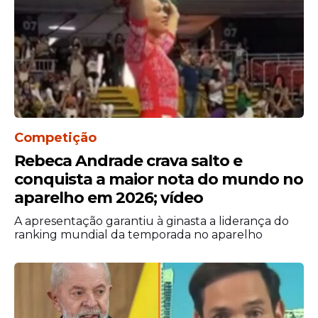
Esther Dweck.
Competição
Rebeca Andrade crava salto e
conquista a maior nota do mundo no
aparelho em 2026; vídeo
Educação
A apresentação garantiu à ginasta a liderança do
ranking mundial da temporada no aparelho
Segundo a ministra, os fluxos de servidores
não incluem o setor de educação, que
seguem uma legislação anterior, com
maior flexibilidade para recomposição da
capacidade de oferta nos ensinos das