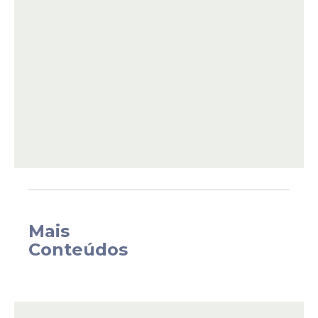
que entraram dos que saíram - sem contar
as instituições federais de ensino, com
legislação própria para recomposição”
,
explica durante a participação no
programa Bom Dia Ministra, do CanalGov,
da Empresa
Brasil
de Comunicação (EBC).
Mais
Conteúdos
No quadro geral do serviço público federal,