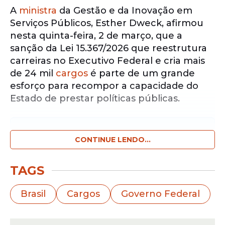
A
ministra
da Gestão e da Inovação em
Serviços Públicos, Esther Dweck, afirmou
nesta quinta-feira, 2 de março, que a
sanção da Lei 15.367/2026 que reestrutura
carreiras no Executivo Federal e cria mais
de 24 mil
cargos
é parte de um grande
esforço para recompor a capacidade do
Estado de prestar políticas públicas.
Notícias pelo WhatsApp
Receba as notícias exclusivas do
CONTINUE LENDO...
Portal
de Prefeitura
pelo nosso canal.
TAGS
Entrar no canal
Brasil
Cargos
Governo Federal
“Desde 2016 a gente teve uma saída líquida
de mais de 70 mil pessoas, descontando os