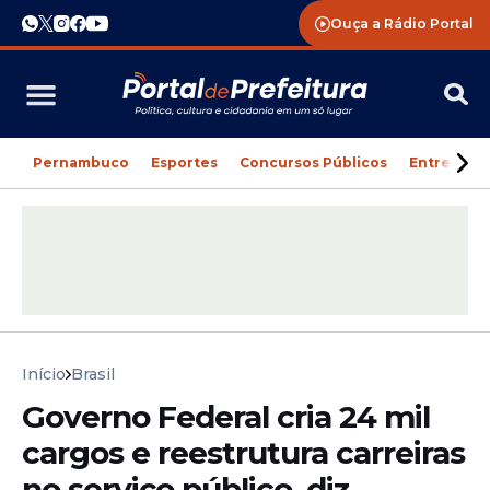
Ouça a Rádio Portal
Pernambuco
Esportes
Concursos Públicos
Entreteni
Início
Brasil
Governo Federal cria 24 mil
cargos e reestrutura carreiras
no serviço público, diz