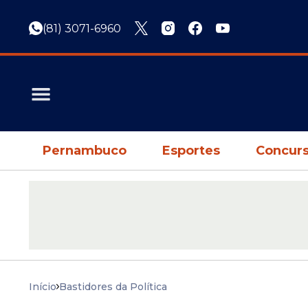
(81) 3071-6960
Pernambuco
Esportes
Concurs
Início
Bastidores da Política