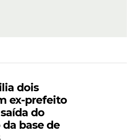
uncia
ança do
lia dois
ção desses
m ex-prefeito
tilização
 saída do
rência na
 da base de
s