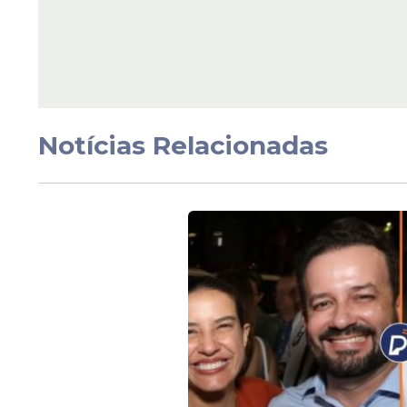
Criança de 8 anos mo
meningite viral em Ol
escola onde estudav
suspende aulas
Notícias Relacionadas
Veja Também
O vereador aponta ainda a existência de p
recursos aos objetos contratados, extrapol
de dotações orçamentárias incompatíveis
divulgação das informações referentes à 