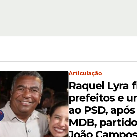
rre de
Eduardo Moura den
inda;
que Hospital da Cri
a
Recife não atende
emergência
Articulação
Raquel Lyra fi
ossíveis irregularidades relacionadas à vincula
prefeitos e u
ação dos limites legais de aditivos contratuais, u
ao PSD, após
 com o objeto das despesas e falhas de transpa
obra.
MDB, partido
João Campo