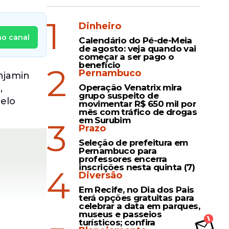
1
Dinheiro
no canal
Calendário do Pé-de-Meia
de agosto: veja quando vai
começar a ser pago o
benefício
2
Pernambuco
njamin
Operação Venatrix mira
,
grupo suspeito de
pelo
movimentar R$ 650 mil por
mês com tráfico de drogas
em Surubim
3
Prazo
Seleção de prefeitura em
Pernambuco para
professores encerra
inscrições nesta quinta (7)
4
Diversão
Em Recife, no Dia dos Pais
terá opções gratuitas para
celebrar a data em parques,
museus e passeios
turísticos; confira