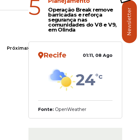
5
Planejamento
Operação Break remove
Newsletter
barricadas e reforça
segurança nas
comunidades do V8 e V9,
em Olinda
 reacendeu
efeitura
Próxima
Recife
01:11, 08 Ago
24
°c
Fonte:
OpenWeather