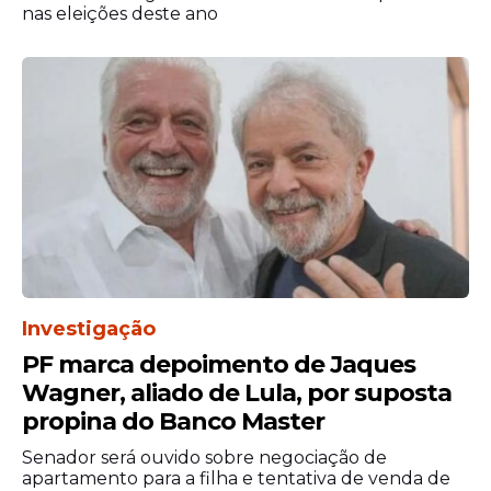
nas eleições deste ano
Investigação
De acordo com o Conanda, a medida
reforça a prioridade absoluta do interesse
PF marca depoimento de Jaques
da vítima, garantindo-lhe sigilo, autonomia
Wagner, aliado de Lula, por suposta
e o direito de ser ouvida sem sofrer novas
propina do Banco Master
violências pelas instituições.
Senador será ouvido sobre negociação de
apartamento para a filha e tentativa de venda de
Além disso, define protocolos para a escuta