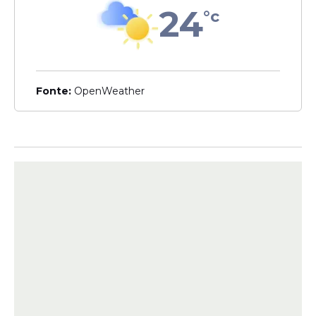
24
°c
Na avaliação da senadora, esses temas
extrapolam a função regulamentar do
conselho e exigem disciplina por meio de
lei formal.
Fonte:
OpenWeather
"Em vez de fortalecer a articulação entre
família, rede protetiva e órgãos de