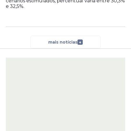
cenários estimulados, percentual varia entre 30,3%
e 32,5%.
mais notícias
+