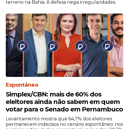
terreno na Bahia. A defesa nega irregularidades.
especializada e a notificação dos casos,
buscando evitar a revitimização no sistema
judicial e hospitalar.
O texto proíbe a violência institucional e
exige que os profissionais atuem de forma
humanizada, respeitando os direitos
reprodutivos e o desenvolvimento dos
jovens.
Também assegura que divergências
familiares não devem anular a vontade da
Espontâneo
criança, garantindo assistência jurídica
gratuita para a proteção de seus direitos
Simplex/CBN: mais de 60% dos
fundamentais.
eleitores ainda não sabem em quem
votar para o Senado em Pernambuco
Agência Senado
Levantamento mostra que 64,7% dos eleitores
permanecem indecisos no cenário espontâneo; nos