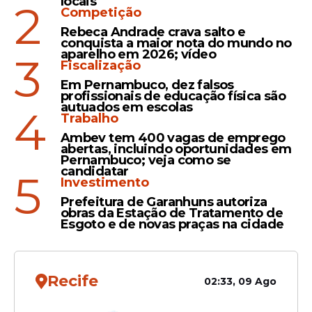
locais
2
Competição
analisa suspensão de regra
sobre aborto em crianças
Rebeca Andrade crava salto e
conquista a maior nota do mundo no
vítimas de estupro
aparelho em 2026; vídeo
3
Fiscalização
Em Pernambuco, dez falsos
profissionais de educação física são
autuados em escolas
Levantamento
4
Trabalho
Aborto é considerado
Ambev tem 400 vagas de emprego
imoral por 63% dos
abertas, incluindo oportunidades em
Pernambuco; veja como se
brasileiros, revela pesquisa
candidatar
5
Investimento
Prefeitura de Garanhuns autoriza
obras da Estação de Tratamento de
Esgoto e de novas praças na cidade
Veja Também
Recife
02:33, 09 Ago