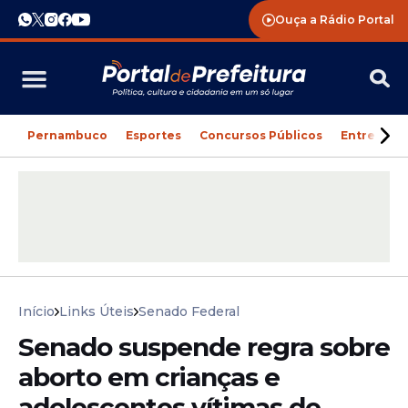
Ouça a Rádio Portal
Pernambuco
Esportes
Concursos Públicos
Entreteni
Início
Links Úteis
Senado Federal
Senado suspende regra sobre
aborto em crianças e
adolescentes vítimas de