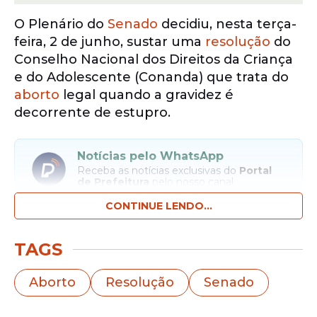
O Plenário do
Senado
decidiu, nesta terça-
feira, 2 de junho, sustar uma
resolução
do
Conselho Nacional dos Direitos da Criança
e do Adolescente (Conanda) que trata do
aborto
legal quando a gravidez é
decorrente de estupro.
Notícias pelo WhatsApp
Receba as notícias exclusivas do
Portal
de Prefeitura
pelo nosso canal.
CONTINUE LENDO...
Entrar no canal
TAGS
Da deputada Chris Tonietto (PL-RJ) e
relatado pela senadora Damares Alves
Aborto
Resolução
Senado
(Republicanos-DF), o PDL 3/2025, que
suspende a norma do Conanda,
havia sido