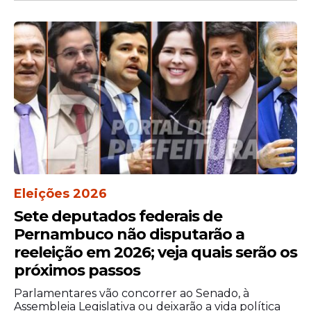
A norma regula procedimentos já previstos
no ordenamento jurídico brasileiro para
casos específicos, como gravidez
resultante de estupro, risco à vida da
Eleições 2026
pessoa gestante e anencefalia fetal.
Sete deputados federais de
Entre as ações previstas na norma,
Pernambuco não disputarão a
destacam-se o treinamento de
reeleição em 2026; veja quais serão os
profissionais para identificar situações de
próximos passos
violência sexual e a garantia de um
atendimento rápido, sigiloso e livre de
Parlamentares vão concorrer ao Senado, à
Assembleia Legislativa ou deixarão a vida política
preconceitos.