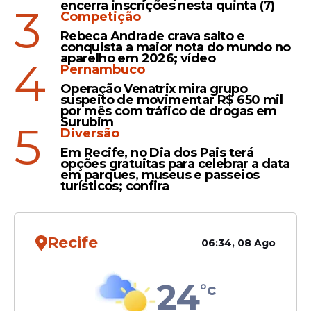
Já a inelegibilidade se refere à condição da
encerra inscrições nesta quinta (7)
3
Competição
pessoa que está legalmente impedida de
se candidatar e de ser votada por um
Rebeca Andrade crava salto e
conquista a maior nota do mundo no
determinado período. Isto é: está inelegível
aparelho em 2026; vídeo
4
Pernambuco
quem não cumpre algum requisito legal
ou está enquadrado em situações que
Operação Venatrix mira grupo
suspeito de movimentar R$ 650 mil
barram sua candidatura – como as que
por mês com tráfico de drogas em
estão previstas na Lei da Ficha Limpa, ou
Surubim
5
Diversão
que tenha sido condenado por crimes
Em Recife, no Dia dos Pais terá
graves ou mesmo quem perdeu seus
opções gratuitas para celebrar a data
direitos políticos.
em parques, museus e passeios
turísticos; confira
Leia Também
Recife
06:34, 08 Ago
24
Eleições 2026
°c
TRE derruba liminar que