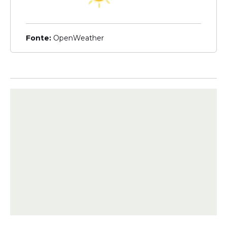
suspendia pesquisa
Múltipla com virada de
Raquel Lyra contra João
Fonte:
OpenWeather
Campos
Fiscalização
TRE-PE alerta políticos
sobre uso irregular de
festas juninas para
promoção eleitoral em
Pernambuco
Veja Também