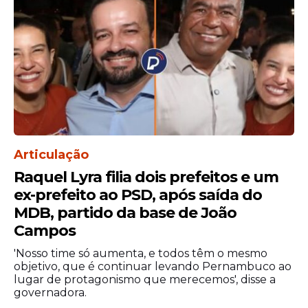
Há ainda a chamada inelegibilidade reflexa.
É uma restrição que impede cônjuges,
companheiros e parentes consanguíneos
ou afins, até o segundo grau ou por
adoção, de se candidatarem em razão do
grau de parentesco com quem já ocupa
cargos políticos no Poder Executivo –
como os de presidente, governador ou
Articulação
prefeito –, além de quem os tenha
Raquel Lyra filia dois prefeitos e um
sucedido ou substituído dentro dos seis
ex-prefeito ao PSD, após saída do
meses anteriores ao pleito.
MDB, partido da base de João
Campos
A legislação eleitoral determina que
qualquer cidadã ou cidadão pode
'Nosso time só aumenta, e todos têm o mesmo
pretender assumir um cargo eletivo,
objetivo, que é continuar levando Pernambuco ao
lugar de protagonismo que merecemos', disse a
respeitadas as condições constitucionais e
governadora.
legais de elegibilidade e de