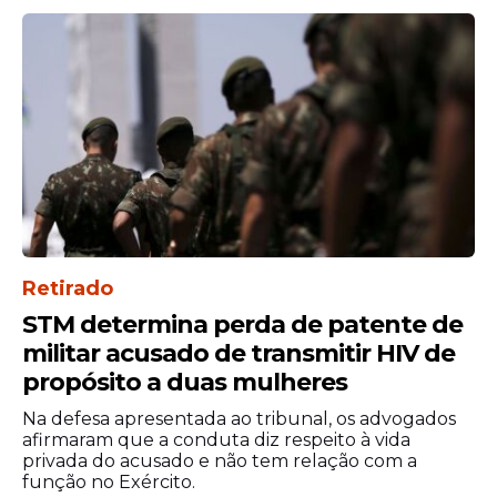
Quem for alfabetizado;
Retirado
STM determina perda de patente de
militar acusado de transmitir HIV de
Quem estiver com o pleno exercício
propósito a duas mulheres
dos direitos políticos (na prática, essa
Na defesa apresentada ao tribunal, os advogados
plenitude do exercício dos direitos
afirmaram que a conduta diz respeito à vida
políticos se traduz no candidato ter
privada do acusado e não tem relação com a
título de eleitor e estar em dia com a
função no Exército.