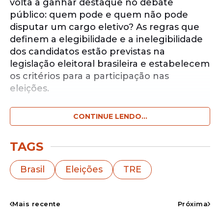
volta a ganhar destaque no debate
público: quem pode e quem não pode
disputar um cargo eletivo? As regras que
definem a elegibilidade e a inelegibilidade
dos candidatos estão previstas na
legislação eleitoral brasileira e estabelecem
os critérios para a participação nas
eleições.
CONTINUE LENDO...
Notícias pelo WhatsApp
Receba as notícias exclusivas do
Portal
de Prefeitura
pelo nosso canal.
TAGS
Entrar no canal
Brasil
Eleições
TRE
De forma simples, são consideradas
elegíveis as pessoas que atendem aos
Mais recente
Próxima
requisitos legais para concorrer a um