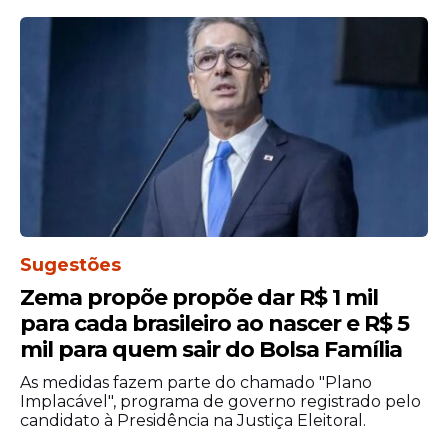
incompatibilidade, desde que não incida
em quaisquer das causas de inelegibilidade
(Código Eleitoral, art. 3º, e Lei
Complementar nº 64/1990, art. 1º).
Sugestões
Zema propõe propõe dar R$ 1 mil
para cada brasileiro ao nascer e R$ 5
mil para quem sair do Bolsa Família
As medidas fazem parte do chamado "Plano
Segundo a legislação vigente, pode se
Implacável", programa de governo registrado pelo
eleger:
candidato à Presidência na Justiça Eleitoral.
Quem tiver nacionalidade brasileira;