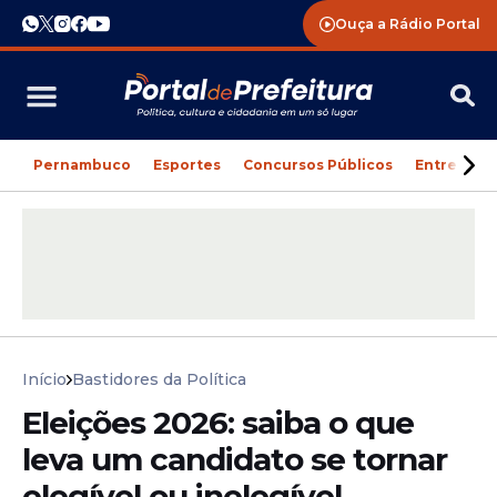
Ouça a Rádio Portal
Pernambuco
Esportes
Concursos Públicos
Entreteni
Início
Bastidores da Política
Eleições 2026: saiba o que
leva um candidato se tornar
elegível ou inelegível