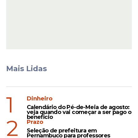
idade mínima para o cargo; estar filiado a
um partido político; estar em dia com a
Justiça Eleitoral; e estar no pleno exercício
de seus direitos políticos, ou seja, sem
nenhuma pendência legal que impeça sua
candidatura.
Mais Lidas
1
Dinheiro
Calendário do Pé-de-Meia de agosto:
veja quando vai começar a ser pago o
benefício
2
Prazo
Seleção de prefeitura em
Pernambuco para professores