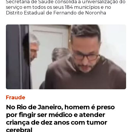
Secretária de Saúde consolida a universalização do
passaram.
serviço em todos os seus 184 municípios e no
Em períodos chuvosos, redobre os
Distrito Estadual de Fernando de Noronha
cuidados e mantenha seu quintal
limpo, sem acúmulo de lixo e entulho.
Fraude
No Rio de Janeiro, homem é preso
por fingir ser médico e atender
criança de dez anos com tumor
cerebral