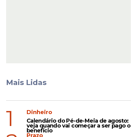
espécie para o Brasil fracassaram, alguns
milhares de exemplares foram soltos na
natureza. Com alta capacidade de
reprodução, o molusco hoje se disseminou
pelos estados brasileiros.
Leia Também
Mais Lidas
Tempo
Chuva em PE: Paulista,
Olinda e Recife registram
1
maiores acumulados em
Dinheiro
24h
Calendário do Pé-de-Meia de agosto:
veja quando vai começar a ser pago o
benefício
Prazo