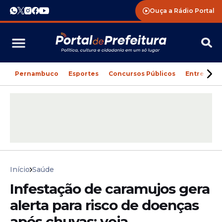
Ouça a Rádio Portal
Pernambuco
Esportes
Concursos Públicos
Entreteni
Início
Saúde
Infestação de caramujos gera
alerta para risco de doenças
após chuvas; veja