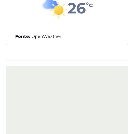
26
hortas e jardins. Como são
°c
formadas por animais de grande
porte, com 10cm em média,
causam transtornos às
comunidades das áreas
Fonte:
OpenWeather
afetadas”
, esclarece a
pesquisadora Silvana Thiengo, do
Instituto Oswaldo Cruz
(IOC/
Fiocruz
).