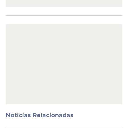
Segundo a especialista, um exemplar do
molusco pode colocar uma média de 200
ovos por postura e se reproduzir mais de
uma vez ao ano.
Como se proteger
A Apac orientou a população para uma
série de cuidados a serem tomados com
esses animais e o risco de contaminação
pelas substâncias que eles produzem.
Dentre elas:
Notícias Relacionadas