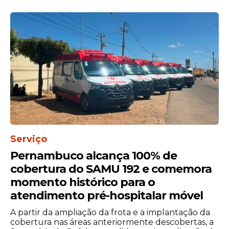
Não utilize sal. (O uso inadequado
pode espalhar ainda mais resíduos
contaminados pelo ambiente).
Serviço
Para fazer a remoção de forma segura:
Pernambuco alcança 100% de
Use luvas ou proteção nas mãos;
cobertura do SAMU 192 e comemora
Coloque os caramujos em uma mistura
momento histórico para o
de água e água sanitária por 24h;
atendimento pré-hospitalar móvel
Descarte em sacos plásticos bem
fechados;
A partir da ampliação da frota e a implantação da
Espalhe cal no local por onde eles
cobertura nas áreas anteriormente descobertas, a