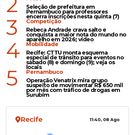
2
Alerta
Seleção de prefeitura em
Pernambuco para professores
Gripe, Rinovírus e VSR
encerra inscrições nesta quinta (7)
3
Competição
aumentam casos graves de
Rebeca Andrade crava salto e
doenças respiratórias no
conquista a maior nota do mundo no
Brasil, aponta Fiocruz
aparelho em 2026; vídeo
4
Mobilidade
Recife: CTTU monta esquema
especial de trânsito para eventos no
sábado (8) e domingo (9); veja os
locais
5
Pernambuco
Veja Também
Operação Venatrix mira grupo
suspeito de movimentar R$ 650 mil
por mês com tráfico de drogas em
Surubim
“Nos ambientes urbanos as
Recife
11:40, 08 Ago
populações desses moluscos são
densas, invadem e destroem