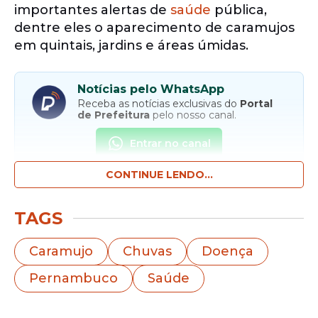
importantes alertas de
saúde
pública,
dentre eles o aparecimento de caramujos
em quintais, jardins e áreas úmidas.
Notícias pelo WhatsApp
Receba as notícias exclusivas do
Portal
de Prefeitura
pelo nosso canal.
Entrar no canal
CONTINUE LENDO...
A Agência Pernambucana de Águas e
Clima (
Apac
) alertou nesta quinta-feira, 14
TAGS
de maio, para os riscos envolvidos no
contato, seja com o animal ou com o muco
Caramujo
Chuvas
Doença
deixado por ele, que pode ser fator de
Pernambuco
Saúde
transmissão de doenças e contaminação
de superfícies.