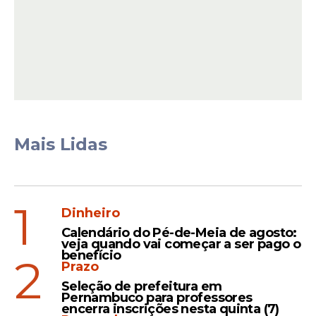
Mais Lidas
A
pesquisa
também apontou grande
variação de preços entre os
estabelecimentos visitados. Dependendo
do produto, a diferença pode chegar a
1
Dinheiro
cerca de 63%.
Calendário do Pé-de-Meia de agosto:
veja quando vai começar a ser pago o
benefício
2
Prazo
Leia Também
Seleção de prefeitura em
Pernambuco para professores
encerra inscrições nesta quinta (7)