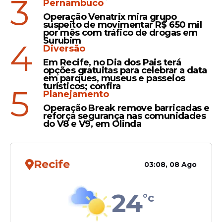
3
Pernambuco
Preço
Operação Venatrix mira grupo
Gasolina em Pernambuco
suspeito de movimentar R$ 650 mil
por mês com tráfico de drogas em
tem média de R$ 7,30 o
Surubim
4
litro mesmo com
Diversão
fiscalização intensa do
Em Recife, no Dia dos Pais terá
Procon
opções gratuitas para celebrar a data
em parques, museus e passeios
turísticos; confira
5
Planejamento
Combustível
Operação Break remove barricadas e
reforça segurança nas comunidades
Gasolina em Pernambuco
do V8 e V9, em Olinda
registra 10% acima da
média nacional; Procon fez
mais de 150 fiscalizações
Recife
03:08, 08 Ago
24
°c
Veja Também