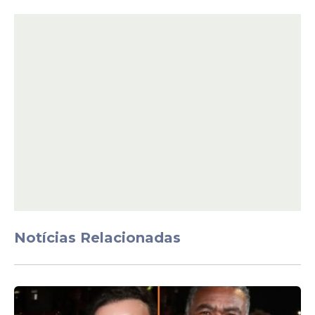
Em seguida, o ovo de sonho de valsa 357g
foi encontrado por R$ 110,90 em um
estabelecimento e por R$ 69,80 em outro,
o que representa uma diferença de
58,88%.
Os tradicionais ovos com brinquedos
também aparecem entre as maiores
variações. O ovo de 166g, acompanhado de
uma boneca Barbie, foi encontrado por R$
119,90 em uma loja e por R$ 84,80 em
outra, uma diferença de 41,39%.
Notícias Relacionadas