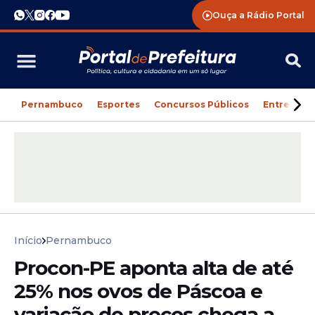
Ouça a Rádio Portal
Pernambuco
Esportes
Concursos Públicos
Entreteni
Início
Pernambuco
Procon-PE aponta alta de até
25% nos ovos de Páscoa e
variação de preços chega a