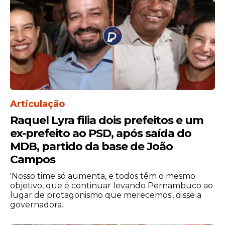
Entre as caixas de bombons, também
foram registradas diferenças expressivas. A
caixa de bombons Garotices 250g variou
Articulação
de R$ 11,98 a R$ 18,99, uma diferença de
Raquel Lyra filia dois prefeitos e um
58,51%. Já a caixa de bombons diversos da
ex-prefeito ao PSD, após saída do
Nestlé 251g foi encontrada por R$ 13,98 em
MDB, partido da base de João
um local e por R$ 21,90 em outro, com
Campos
variação de 56,65%.
'Nosso time só aumenta, e todos têm o mesmo
objetivo, que é continuar levando Pernambuco ao
lugar de protagonismo que merecemos', disse a
governadora.