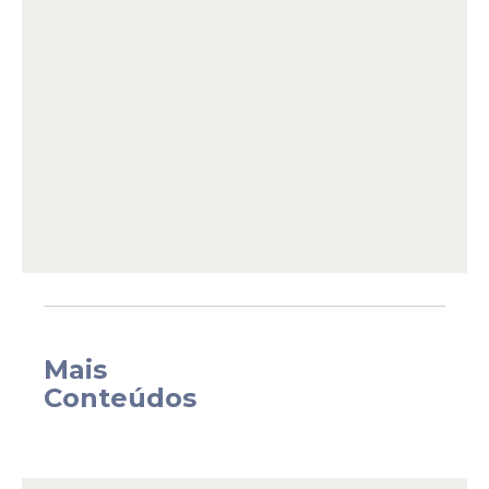
O
levantamento
identificou aumento nos
preços médios dos ovos de Páscoa em
comparação com 2025. Em alguns casos, a
elevação média chegou a quase 25%.
Mais
Conteúdos
É o caso do ovo de sonho de valsa de 357g,
que em 2025 custava R$ 65,73 e, neste ano,