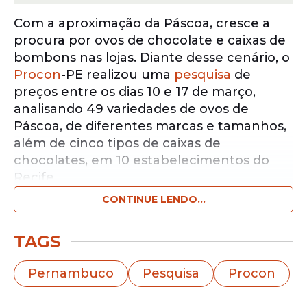
Com a aproximação da Páscoa, cresce a
procura por ovos de chocolate e caixas de
bombons nas lojas. Diante desse cenário, o
Procon
-PE realizou uma
pesquisa
de
preços entre os dias 10 e 17 de março,
analisando 49 variedades de ovos de
Páscoa, de diferentes marcas e tamanhos,
além de cinco tipos de caixas de
chocolates, em 10 estabelecimentos do
Recife.
CONTINUE LENDO...
Notícias pelo WhatsApp
Receba as notícias exclusivas do
Portal
TAGS
de Prefeitura
pelo nosso canal.
Pernambuco
Pesquisa
Procon
Entrar no canal