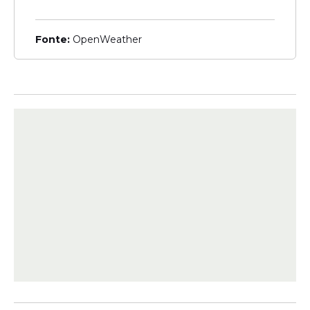
Fonte:
OpenWeather
O ovo de sonho de valsa 277g apresentou
a maior variação, de 63,54%, sendo
encontrado por R$ 74,90 no maior preço e
R$ 45,80 no menor.