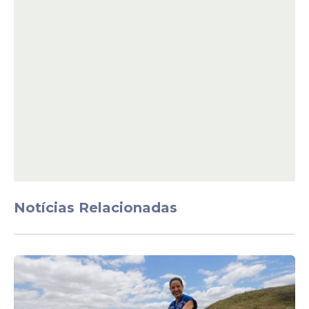
Além disso, os órgãos de defesa do
consumidor seguem orientando a
população sobre a importância de
denunciar possíveis irregularidades. O
consumidor pode relatar casos suspeitos
Notícias Relacionadas
diretamente ao Procon-PE por meio do e-
mail oficial (denuncia@procon.pe.gov.br).
Já no Recife, também existem canais
específicos para atendimento, como o
site
institucional
, e-mail
(procon@recife.pe.gov.br) e telefone (0800