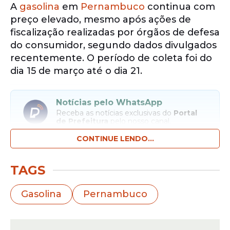
A
gasolina
em
Pernambuco
continua com
preço elevado, mesmo após ações de
fiscalização realizadas por órgãos de defesa
do consumidor, segundo dados divulgados
recentemente. O período de coleta foi do
dia 15 de março até o dia 21.
Notícias pelo WhatsApp
Receba as notícias exclusivas do
Portal
de Prefeitura
pelo nosso canal.
CONTINUE LENDO...
Entrar no canal
TAGS
De acordo com informações da
Petrobras
,
o valor médio do litro da
gasolina
no estado
Gasolina
Pernambuco
chegou a R$ 7,30. O número chama
atenção porque supera em quase 10% a