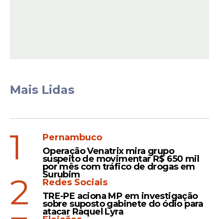
Mais Lidas
Ao mesmo tempo, a atuação também
ocorreu de forma mais direta na capital. O
1
Procon Recife realizou fiscalizações em
Pernambuco
postos da cidade e identificou situações de
Operação Venatrix mira grupo
aumento indevido. Segundo o órgão
suspeito de movimentar R$ 650 mil
por mês com tráfico de drogas em
municipal, 32 estabelecimentos foram
Surubim
2
visitados e autuados até a última segunda-
Redes Sociais
feira (23).
TRE-PE aciona MP em investigação
sobre suposto gabinete do ódio para
atacar Raquel Lyra