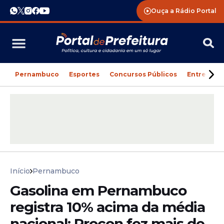
Ouça a Rádio Portal
Pernambuco
Esportes
Concursos Públicos
Entreteni
Início
Pernambuco
Gasolina em Pernambuco
registra 10% acima da média
nacional; Procon fez mais de