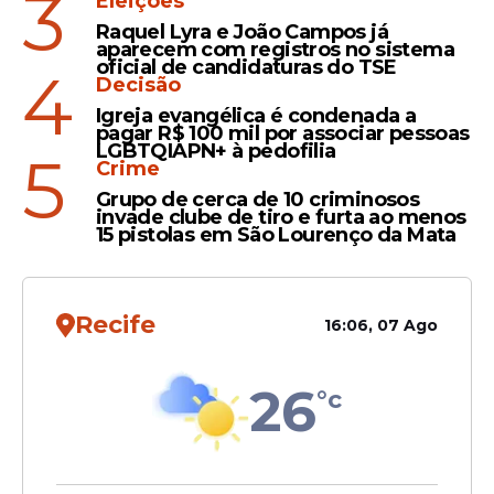
3
Eleições
Leia Também
Raquel Lyra e João Campos já
aparecem com registros no sistema
oficial de candidaturas do TSE
4
Decisão
Igreja evangélica é condenada a
Valores
pagar R$ 100 mil por associar pessoas
Em Pernambuco, preço da
LGBTQIAPN+ à pedofilia
5
Crime
gasolina chega a R$ 7,45, a
Grupo de cerca de 10 criminosos
maior do Nordeste e o 3°
invade clube de tiro e furta ao menos
mais caro do Brasil
15 pistolas em São Lourenço da Mata
Recife
Custo
16:06, 07 Ago
Na Paraíba, consumidor
encontra gasolina por R$
26
°c
5,79; confira os preços nos
postos de João Pessoa