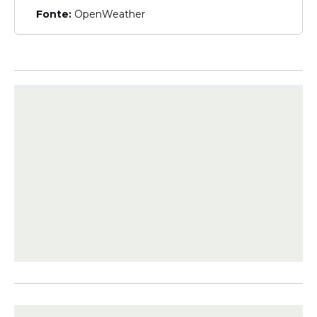
Fonte:
OpenWeather
Veja Também
Durante essas inspeções, os fiscais
encontraram valores elevados para o litro
da
gasolina
. Em alguns casos, o preço
chegou a R$ 7,49, o que reforça a
diferença em relação à média nacional e
evidencia a variação dentro do próprio
estado.