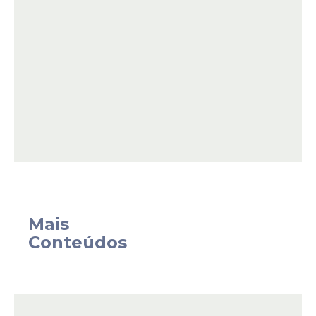
média nacional, que está em R$ 6,65. Esse
cenário mantém a pressão sobre o bolso
dos consumidores e levanta
questionamentos sobre a formação dos
preços.
Mais
Conteúdos
Procon
Antes de tudo, o aumento dos