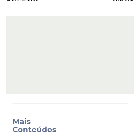
Segundo a
CPRH
, o trecho considerado
impróprio fica nas proximidades da Rua
Esperança, próximo à Escola Manuel Luiz
Cavalcanti Uchoa, em Ipojuca.
Além de Porto de Galinhas, praias de
Tamandaré e São José da Coroa Grande
Mais
também aparecem no relatório.
Conteúdos