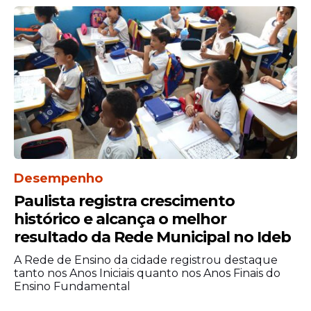
estátua. Tamandaré
Praia de São José da C. Grande, em
frente a R. da Matriz esquina c/ R. João
Francisco Melo. São José da C. Grande
Praias liberadas
Apesar do aumento das áreas
inadequadas, algumas praias seguem
classificadas como próprias para
banho. Entre elas estão:
Desempenho
Paulista registra crescimento
histórico e alcança o melhor
resultado da Rede Municipal no Ideb
A Rede de Ensino da cidade registrou destaque
tanto nos Anos Iniciais quanto nos Anos Finais do
Ensino Fundamental