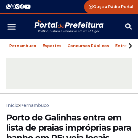
Ouça a Rádio Portal
Pernambuco
Esportes
Concursos Públicos
Entreteni
Início
Pernambuco
Porto de Galinhas entra em
lista de praias impróprias para
banho em PE; veja locais