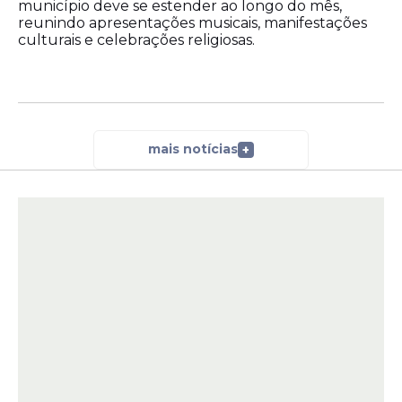
município deve se estender ao longo do mês,
O monitoramento segue parâmetros
reunindo apresentações musicais, manifestações
definidos pela Conselho Nacional do Meio
culturais e celebrações religiosas.
Ambiente (Conama).
mais notícias
+
Segundo os critérios técnicos, uma praia é
considerada própria quando pelo menos
80% das amostras apresentam níveis
adequados de qualidade da água.