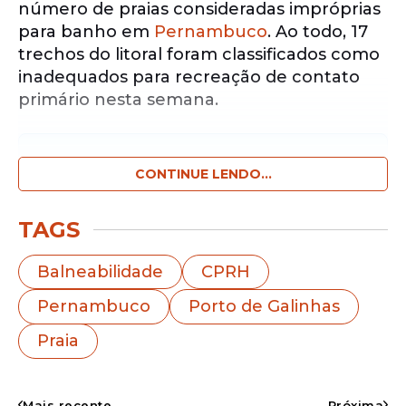
número de praias consideradas impróprias
para banho em
Pernambuco
. Ao todo, 17
trechos do litoral foram classificados como
inadequados para recreação de contato
primário nesta semana.
Notícias pelo WhatsApp
Receba as notícias exclusivas do
CONTINUE LENDO...
Portal
de Prefeitura
pelo nosso canal.
TAGS
Entrar no canal
Balneabilidade
CPRH
Entre os locais incluídos na lista está a
praia
Pernambuco
Porto de Galinhas
de
Porto de Galinhas
, um dos principais
destinos turísticos do Nordeste.
Praia
Mais recente
Próxima