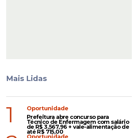
dos Corais e Suape. Aparecem no
levantamento:
Leia Também
Turismo
Primeira cidade do
Mais Lidas
Nordeste mistura cultura,
praias e uma das maiores
festas do Brasil
1
Oportunidade
Prefeitura abre concurso para
Boletim
Técnico de Enfermagem com salário
de R$ 3.567,96 + vale-alimentação de
CPRH aponta 16 praias
até R$ 715,00
Oportunidade