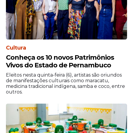
e punitivas, garante maior proteção
às
mulheres
, além de combater a
impunidade e permitir o monitoramento
dos dados, dado que a criação de um tipo
penal específico possibilita a formulação
de estatísticas mais precisas sobre esse
Cultura
tipo de crime.
Conheça os 10 novos Patrimônios
Vivos do Estado de Pernambuco
Eleitos nesta quinta-feira (6), artistas são oriundos
de manifestações culturais como maracatu,
medicina tradicional indígena, samba e coco, entre
outros.