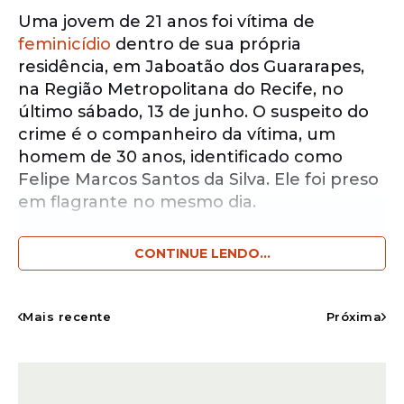
Uma jovem de 21 anos foi vítima de
feminicídio
dentro de sua própria
residência, em Jaboatão dos Guararapes,
na Região Metropolitana do Recife, no
último sábado, 13 de junho. O suspeito do
crime é o companheiro da vítima, um
homem de 30 anos, identificado como
Felipe Marcos Santos da Silva. Ele foi preso
em flagrante no mesmo dia.
CONTINUE LENDO...
Notícias pelo WhatsApp
Receba as notícias exclusivas do
Portal
de Prefeitura
pelo nosso canal.
Mais recente
Próxima
Entrar no canal
De acordo com nota oficial divulgada pela