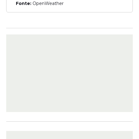
Na prática, a proposição amplia as
Fonte:
OpenWeather
respostas preventivas e punitivas aos
crimes praticados contra
mulheres
. Cria a
previsão de que o crime de matar uma
mulher por razões de gênero preveja
reclusão de 20 a 40 anos, a maior prevista
no Código Penal, e amplia a pena para
crimes de lesão corporal e violência
doméstica contra mulheres.