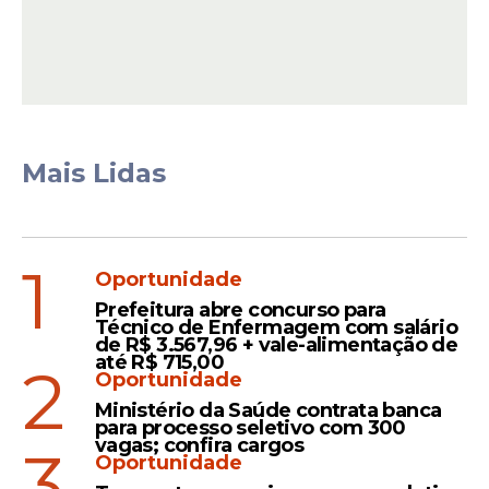
“Mais um passo no combate
ao
feminicídio
no Brasil. Ao lado
da ministra Cida Gonçalves,
sancionei um projeto de lei que
agrava a pena de feminicídio,
Mais Lidas
aumentando a pena mínima de
12 para 20 anos, podendo chegar
até 40 anos, e agravando penas
1
de outros crimes praticados
Oportunidade
contra as
mulheres
. O nosso
Prefeitura abre concurso para
governo está comprometido e
Técnico de Enfermagem com salário
de R$ 3.567,96 + vale-alimentação de
em Mobilização Nacional pelo
até R$ 715,00
2
Feminicídio Zero”, postou o
Oportunidade
presidente em seu perfil no
Ministério da Saúde contrata banca
para processo seletivo com 300
Instagram.
vagas; confira cargos
3
Oportunidade