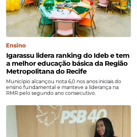
O texto teve como relatores no Congresso
Nacional as deputadas Delegada Katarina
(PSD/SE) e Gisela Simona (União/MT) e, no
Senado, o senador Alessandro Vieira
(MDB/SE).
Ensino
Igarassu lidera ranking do Ideb e tem
a melhor educação básica da Região
Metropolitana do Recife
Município alcançou nota 6,0 nos anos iniciais do
ensino fundamental e manteve a liderança na
RMR pelo segundo ano consecutivo.