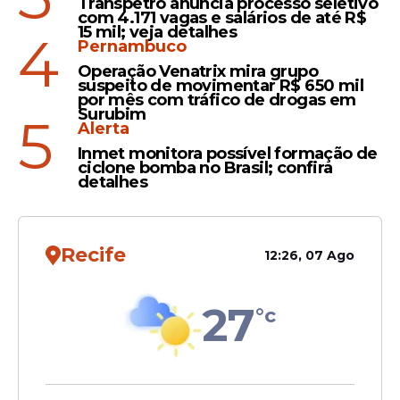
Transpetro anuncia processo seletivo
com 4.171 vagas e salários de até R$
15 mil; veja detalhes
4
Pernambuco
Operação Venatrix mira grupo
suspeito de movimentar R$ 650 mil
por mês com tráfico de drogas em
Surubim
5
Alerta
Inmet monitora possível formação de
ciclone bomba no Brasil; confira
detalhes
Segundo a ministra Cida, além de
Recife
12:26, 07 Ago
aumentar penas, a nova lei é importante
porque “traz elementos para que de fato
27
°c
nós possamos ter um país sem feminicídio,
sem impunidade e garantir a vida e a
segurança de todas as
mulheres
do Brasil”.