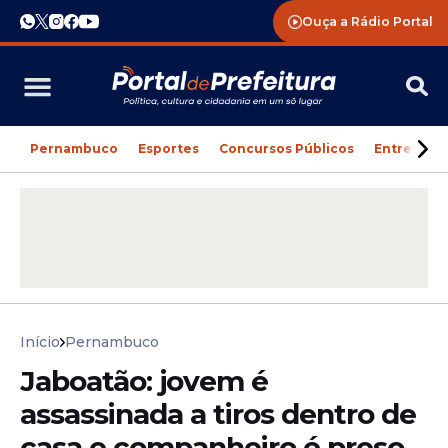
Ouça a Rádio Portal
Pernambuco
Esportes
Concursos Públicos
Entreteni
Início
Pernambuco
Jaboatão: jovem é
assassinada a tiros dentro de
casa e companheiro é preso