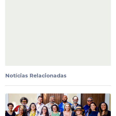
O texto ainda altera a Lei dos Crimes
Hediondos, para reconhecer o feminicídio
como crime hediondo, e a Lei Maria da
Penha, para ampliar a pena do
descumprimento da medida protetiva de
urgência. Adicionalmente, o texto institui a
prioridade na tramitação dos crimes
inscritos nesta nova legislação e
estabelece, para tais, a gratuidade de
justiça.
Notícias Relacionadas
Na justificativa para propor a Lei, a
senadora Margareth Buzetti (PSD/MT)
afirmou que, até então, o feminicídio era
considerado homicídio qualificado, e que
transformá-lo em crime autônomo, com
aumento das penas e medidas preventivas