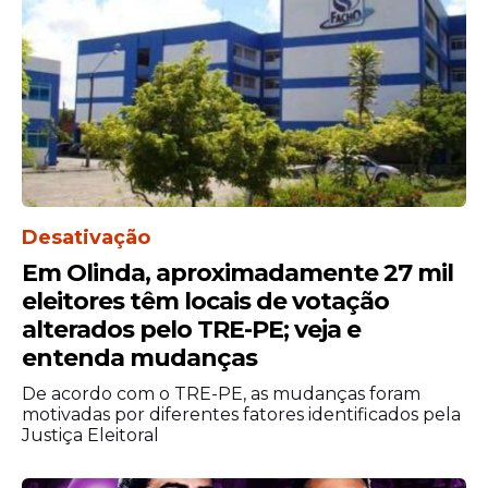
Os números reforçam uma tendência de
melhora observada nos indicadores sociais
do estado nos últimos anos. No entanto, o
percentual de 9,4% ainda representa uma
parcela significativa da população vivendo
em condições de vulnerabilidade
econômica.
O acompanhamento desses dados é
Desativação
considerado fundamental para orientar
Em Olinda, aproximadamente 27 mil
políticas públicas, programas de
eleitores têm locais de votação
transferência de renda e ações voltadas à
alterados pelo TRE-PE; veja e
inclusão produtiva e à redução das
entenda mudanças
desigualdades sociais.
De acordo com o TRE-PE, as mudanças foram
motivadas por diferentes fatores identificados pela
Justiça Eleitoral