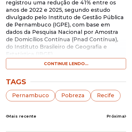
registrou uma redução de 41% entre os
anos de 2022 e 2025, segundo estudo
divulgado pelo Instituto de Gestão Pública
de Pernambuco (IGPE), com base em
dados da Pesquisa Nacional por Amostra
de Domicílios Contínua (Pnad Contínua),
do Instituto Brasileiro de Geografia e
Estatística (IBGE).
CONTINUE LENDO...
Notícias pelo WhatsApp
Receba as notícias exclusivas do
Portal
TAGS
de Prefeitura
pelo nosso canal.
Pernambuco
Pobreza
Recife
Entrar no canal
De acordo com o levantamento, 626.148
Mais recente
Próxima
pernambucanos deixaram a condição de
extrema
pobreza
no período analisado.