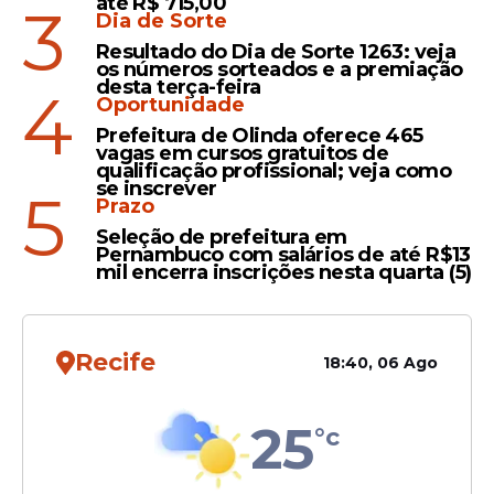
Leia Também
até R$ 715,00
3
Dia de Sorte
Resultado do Dia de Sorte 1263: veja
os números sorteados e a premiação
Coluna
desta terça-feira
4
Oportunidade
Artigo: Pobreza não é
Prefeitura de Olinda oferece 465
sentença, é
vagas em cursos gratuitos de
qualificação profissional; veja como
comportamento - Por
se inscrever
5
Edinázio Vieira
Prazo
Seleção de prefeitura em
Pernambuco com salários de até R$13
mil encerra inscrições nesta quarta (5)
FOME
Pobreza extrema em Cuba
atinge 89% das famílias e
Recife
18:40, 06 Ago
expõe crise humanitária
silenciosa
25
°c