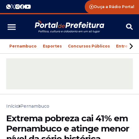
Ouça a Rádio Portal
Pernambuco
Esportes
Concursos Públicos
Entreteni
Início
Pernambuco
Extrema pobreza cai 41% em
Pernambuco e atinge menor
nível da série histórica