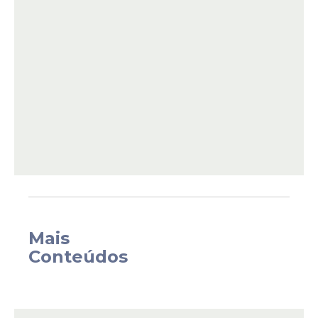
Com isso, o estado alcançou o menor
índice da série histórica da Pnad Contínua
sobre Rendimento, iniciada em 2012.
Mais
Conteúdos
Percentual da
população em extrema