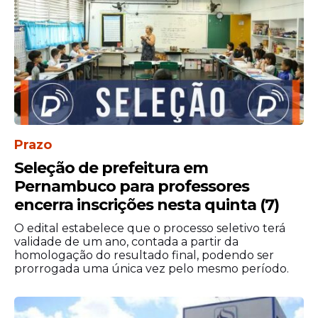
famílias a alimentação, moradia, educação
e outros serviços essenciais.
Prazo
Seleção de prefeitura em
Pernambuco para professores
encerra inscrições nesta quinta (7)
O edital estabelece que o processo seletivo terá
validade de um ano, contada a partir da
Indicadores sociais
homologação do resultado final, podendo ser
prorrogada uma única vez pelo mesmo período.
seguem em
monitoramento