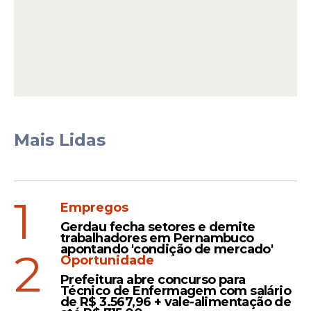
Mais Lidas
Mesmo com a adoção de um padrão mais
1
exigente, Pernambuco apresentou
Empregos
redução expressiva no número de
Gerdau fecha setores e demite
habitantes classificados em extrema
trabalhadores em Pernambuco
apontando 'condição de mercado'
2
pobreza
.
Oportunidade
Prefeitura abre concurso para
Técnico de Enfermagem com salário
de R$ 3.567,96 + vale-alimentação de