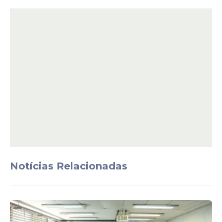
O aumento corresponde a uma alta de
28,5% no período, indicando avanço no
poder de compra e nas condições
econômicas de parte da população.
Notícias Relacionadas
Especialistas apontam que o crescimento
da renda costuma ter impacto direto na
redução dos índices de
pobreza
e extrema
pobreza, uma vez que amplia o acesso das