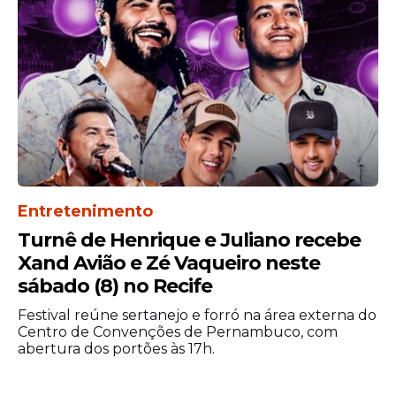
A Pesquisa Nacional por Amostra de
Domicílios Contínua, utilizada como base
para o estudo, é uma das principais
Entretenimento
referências estatísticas do país para medir
Turnê de Henrique e Juliano recebe
renda, emprego e condições de vida da
Xand Avião e Zé Vaqueiro neste
população brasileira.
sábado (8) no Recife
Festival reúne sertanejo e forró na área externa do
Centro de Convenções de Pernambuco, com
abertura dos portões às 17h.