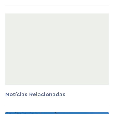
De acordo com a entidade, a estrutura
conta com equipe de profissionais e
espaço preparado para a realização dos
atendimentos. O presidente da associação,
sargento
Luiz Torres
, afirmou que os
serviços integram o conjunto de
atendimentos oferecidos aos associados.
“Nosso compromisso é estar ao lado da
tropa em todos os momentos. Além dos
serviços de saúde, contamos com
atendimento jurídico com plantão 24 horas,
Notícias Relacionadas
barbearia e serviços sociais. A associação
existe para fazer valer os direitos do
associado e conquistar cada vez mais