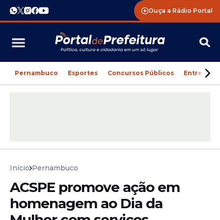
Ouça a Rádio Portal
Pernambuco
Esportes
Concursos Públicos
Entreteni
Início
Pernambuco
ACSPE promove ação em
homenagem ao Dia da
Mulher com serviços