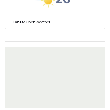
Veja Também
Fonte:
OpenWeather
Entre os serviços oferecidos estão
fisioterapia, odontologia e psicoterapia. Os
atendimentos são realizados na própria
associação, com o objetivo de facilitar o
acesso dos cabos, soldados, bombeiros e
policiais militares aos serviços de saúde.