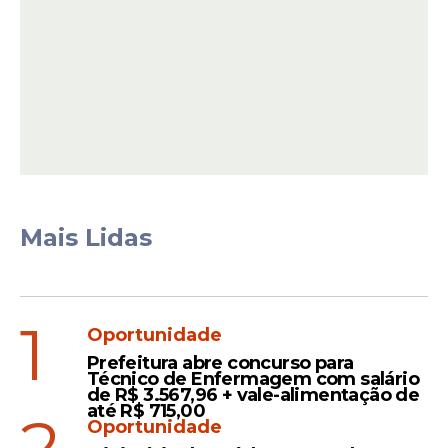
ACS fecha
compromisso
A Associação de Cabos, Soldados,
Bombeiros e Policiais Militares de
Mais Lidas
Pernambuco (
ACS
/PE) disponibiliza uma
rede de serviços de saúde voltada aos seus
associados, com atendimentos realizados
1
na sede da entidade.
Oportunidade
Prefeitura abre concurso para
Técnico de Enfermagem com salário
de R$ 3.567,96 + vale-alimentação de
Leia Também
até R$ 715,00
2
Oportunidade