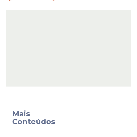
especial, atendimentos de estética e
ventosaterapia, manicure e cabeleireira,
além de sessões de psicoterapia. Também
serão realizados sorteios de brindes entre
as participantes.
Mais
Conteúdos
O evento foi organizado com o objetivo de