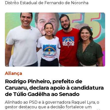
Distrito Estadual de Fernando de Noronha
Reunião na Alepe da
ACS
O presidente da Associação de Cabos e
Soldados de Pernambuco (
ACS-PE
), Luiz
Torres, participou de reunião com a
Comissão de Segurança Pública na
Assembleia Legislativa de Pernambuco
(Alepe), convocada pelo deputado
estadual Joel da Harpa.
Aliança
Rodrigo Pinheiro, prefeito de
Caruaru, declara apoio à candidatura
de Túlio Gadêlha ao Senado
Alinhado ao PSD e à governadora Raquel Lyra, o
gestor destacou que a decisão fortalece um