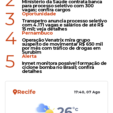
Ministério da Saúde contrata banca
para processo seletivo com 300
Iniciativa
vagas; confira cargos
3
Oportunidade
Presidente da ACS/PE, Luiz
Transpetro anuncia processo seletivo
Torres, garante serviços de
com 4.171 vagas e salários de até R$
saúde e apoio aos
15 mil; veja detalhes
4
Pernambuco
associados
Operação Venatrix mira grupo
suspeito de movimentar R$ 650 mil
por mês com tráfico de drogas em
Surubim
5
Alerta
Direitos
Inmet monitora possível formação de
ACS e ACE irão a Brasília
ciclone bomba no Brasil; confira
pressionar por aprovação
detalhes
da PEC 14 e aposentadoria
especial
Recife
17:40, 07 Ago
26
°c