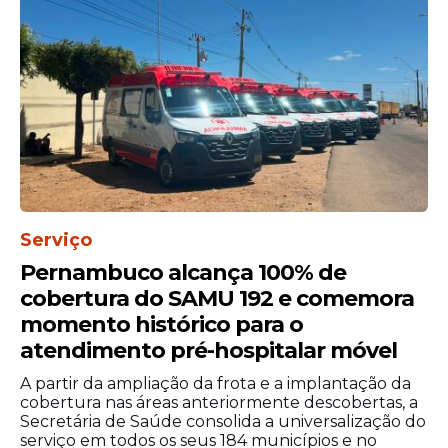
espaço e respeito para a nossa categoria”,
destacou.
Serviço
Pernambuco alcança 100% de
cobertura do SAMU 192 e comemora
momento histórico para o
Segundo a ACS/PE, a entidade atua na
atendimento pré-hospitalar móvel
representação dos interesses dos
A partir da ampliação da frota e a implantação da
associados e na oferta de serviços voltados
cobertura nas áreas anteriormente descobertas, a
aos cabos, soldados, bombeiros e policiais
Secretária de Saúde consolida a universalização do
militares no estado.
serviço em todos os seus 184 municípios e no