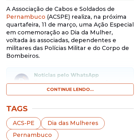
A Associação de Cabos e Soldados de
Pernambuco
(ACSPE) realiza, na próxima
quartafeira, 11 de março, uma Ação Especial
em comemoração ao Dia da Mulher,
voltada às associadas, dependentes e
militares das Polícias Militar e do Corpo de
Bombeiros.
Notícias pelo WhatsApp
Receba as notícias exclusivas do
Portal
de Prefeitura
pelo nosso canal.
CONTINUE LENDO...
Entrar no canal
TAGS
A programação da manhã inclui serviços
ACS-PE
Dia das Mulheres
gratuitos voltados à saúde, bemestar e
Pernambuco
cuidado pessoal, como café da manhã