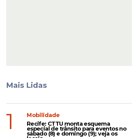
Direito
CR
Engenharia Civil
CR
Engenharia Mecânica
CR
Gestão Ambiental
CR
Gestão da Informação
CR
Mais Lidas
História
CR
1
Jornalismo
CR
Mobilidade
Recife: CTTU monta esquema
especial de trânsito para eventos no
Museologia
CR
sábado (8) e domingo (9); veja os