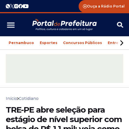
Ouça a Rádio Portal
Pernambuco
Esportes
Concursos Públicos
Entreteni
Início
Cotidiano
TRE-PE abre seleção para
estágio de nível superior com
bolsa de R$ 1,1 mil; veja como