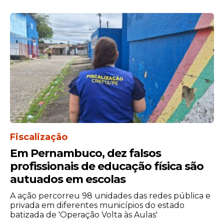
divulgado em 20 de julho de 2026. As
convocações ocorrerão de acordo com o
surgimento de vagas durante o prazo de
validade da seleção.
Fiscalização
Em Pernambuco, dez falsos
profissionais de educação física são
autuados em escolas
A ação percorreu 98 unidades das redes pública e
Edital
privada em diferentes municípios do estado
batizada de 'Operação Volta às Aulas'