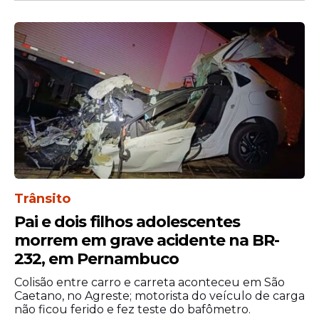
inscrições encerradas na
quarta (3)
Oportunidade
Embraer abre seleção com
200 vagas para estágio;
veja como se inscrever
Trânsito
Pai e dois filhos adolescentes
morrem em grave acidente na BR-
Veja Também
232, em Pernambuco
Colisão entre carro e carreta aconteceu em São
Caetano, no Agreste; motorista do veículo de carga
não ficou ferido e fez teste do bafômetro.
O resultado final está previsto para ser