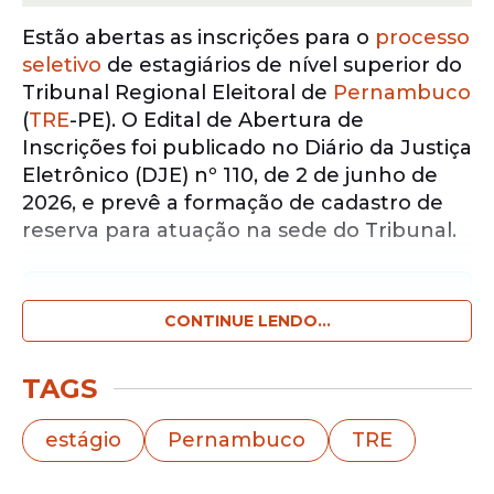
Estão abertas as inscrições para o
processo
seletivo
de estagiários de nível superior do
Tribunal Regional Eleitoral de
Pernambuco
(
TRE
-PE). O Edital de Abertura de
Inscrições foi publicado no Diário da Justiça
Eletrônico (DJE) nº 110, de 2 de junho de
2026, e prevê a formação de cadastro de
reserva para atuação na sede do Tribunal.
Notícias pelo WhatsApp
Receba as notícias exclusivas do
CONTINUE LENDO...
Portal
de Prefeitura
pelo nosso canal.
TAGS
Entrar no canal
estágio
Pernambuco
TRE
Podem participar estudantes
regularmente matriculados e com