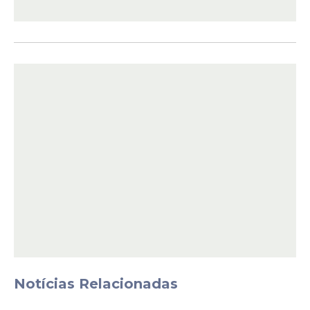
O estágio terá carga horária de 4 horas
diárias e 20 horas semanais, observando o
horário de funcionamento do Tribunal. Os
estudantes selecionados receberão bolsa
mensal no valor de R$ 1.157, além de
auxílio-transporte de R$ 10 por dia
estagiado e seguro contra acidentes
pessoais.
Leia Também
Prazo
Seleção da Petrobras para
Notícias Relacionadas
estágio com 150 vagas terá