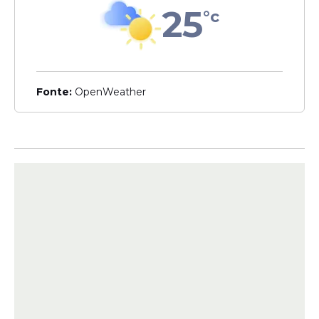
25
todas as informações sobre o
estágio
e o
°c
edital de seleção.
A seleção será realizada com base no
coeficiente de rendimento global do
estudante e nos conceitos da instituição
Fonte:
OpenWeather
de ensino superior obtidos junto ao
Ministério da Educação (MEC).