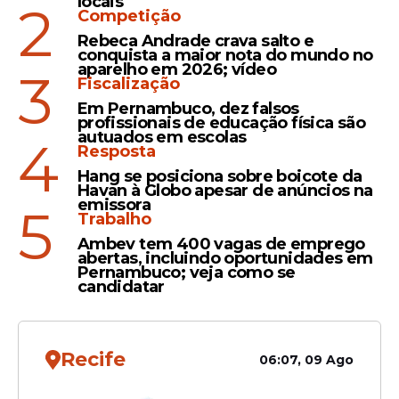
locais
2
Competição
Secretariado
CR
Rebeca Andrade crava salto e
conquista a maior nota do mundo no
aparelho em 2026; vídeo
3
Fiscalização
TI / Desenvolvimento de
CR
Sistemas
Em Pernambuco, dez falsos
profissionais de educação física são
autuados em escolas
4
TI / Suporte (*)
CR
Resposta
Hang se posiciona sobre boicote da
Havan à Globo apesar de anúncios na
Inscrições e seleção
emissora
5
Trabalho
As inscrições são gratuitas e deverão ser
Ambev tem 400 vagas de emprego
realizadas exclusivamente pela internet,
abertas, incluindo oportunidades em
Pernambuco; veja como se
no período de 8 a 19 de junho de 2026, por
candidatar
meio do portal do TRE-PE, no caminho
Institucional > Projetos Sociais > Programa
de
Estágio
> Processo Seletivo 2026 > Nível
Recife
06:07, 09 Ago
Superior (
clique aqui
). Neste mesmo link, a
interessada ou interessado pode acessar