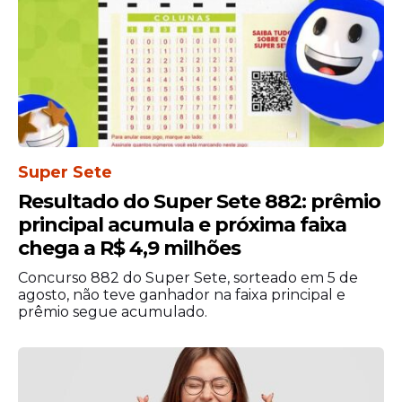
Os aprovados terão contrato inicial de seis
meses. A prefeitura poderá prorrogar o
vínculo por igual período, conforme
necessidade da administração. A seleção
terá validade de um ano a partir da
homologação do resultado, com
possibilidade de prorrogação pelo mesmo
Super Sete
período.
Resultado do Super Sete 882: prêmio
principal acumula e próxima faixa
chega a R$ 4,9 milhões
Concurso 882 do Super Sete, sorteado em 5 de
agosto, não teve ganhador na faixa principal e
prêmio segue acumulado.