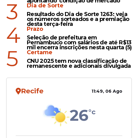
apontando 'condição de mercado'
3
Dia de Sorte
1.518,00 para funções de nível fundamental
e médio. Já os cargos de nível superior e
Resultado do Dia de Sorte 1263: veja
os números sorteados e a premiação
professores terão salário de R$ 2.000,00.
desta terça-feira
4
Prazo
Inscrições
Seleção de prefeitura em
Pernambuco com salários de até R$13
Os interessados devem realizar a inscrição
mil encerra inscrições nesta quarta (5)
5
Certame
exclusivamente pela internet, por meio do
site IGEDUC
. O prazo e segue até as 14h do
CNU 2025 tem nova classificação de
remanescente e adicionais divulgada
dia 27 de abril de 2026.
Recife
11:49, 06 Ago
26
°c