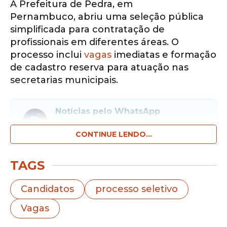
A Prefeitura de Pedra, em
Pernambuco, abriu uma seleção pública
simplificada para contratação de
profissionais em diferentes áreas. O
processo inclui
vagas
imediatas e formação
de cadastro reserva para atuação nas
secretarias municipais.
Notícias pelo WhatsApp
Receba as notícias exclusivas do
Portal
de Prefeitura
pelo nosso canal.
CONTINUE LENDO...
Entrar no canal
TAGS
As
oportunidades
atendem
candidatos
Candidatos
processo seletivo
com níveis fundamental, médio e superior.
Vagas
A gestão municipal busca reforçar equipes
nas áreas de Educação, Ação Social e