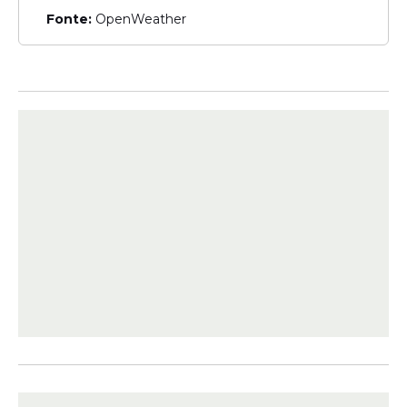
Fonte:
OpenWeather
A taxa de inscrição varia entre R$ 40,00 e
R$ 50,00, conforme o nível do cargo. O
edital permite solicitar isenção entre os
dias 26 e 28 de março de 2026, de acordo
com critérios definidos.
Leia Também
Oportunidade
Concurso de prefeitura em
Pernambuco oferece vagas
para Motorista; veja salário
e como se inscrever