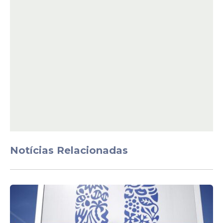
Certames
Concursos em
Pernambuco: 681 vagas são
oferecidas com salários de
até R$ 5.130,63; confira lista
Notícias Relacionadas
Veja Também
Etapa de seleção