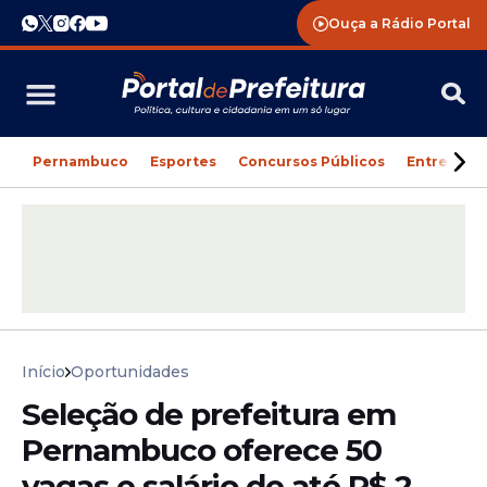
Ouça a Rádio Portal
Pernambuco
Esportes
Concursos Públicos
Entreteni
Início
Oportunidades
Seleção de prefeitura em
Pernambuco oferece 50
vagas e salário de até R$ 2