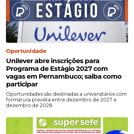
A
seleção
ocorrerá em etapa única. A
comissão responsável avaliará títulos e
experiência profissional dos
candidatos
. O
processo terá caráter classificatório e
eliminatório, conforme regras
estabelecidas no edital.
Oportunidade
Unilever abre inscrições para
Programa de Estágio 2027 com
vagas em Pernambuco; saiba como
participar
Oportunidades são destinadas a universitários com
formatura prevista entre dezembro de 2027 e
dezembro de 2028.
Contrato e validade