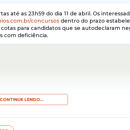
as até as 23h59 do dia 11 de abril. Os interess
reios.com.br/concursos
dentro do prazo estabele
e cotas para candidatos que se autodeclaram ne
s com deficiência.
CONTINUE LENDO...
nto da inscrição e enviar os documentos exigi