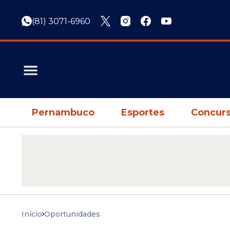
(81) 3071-6960
Pernambuco
Esportes
Concurs
Início
Oportunidades