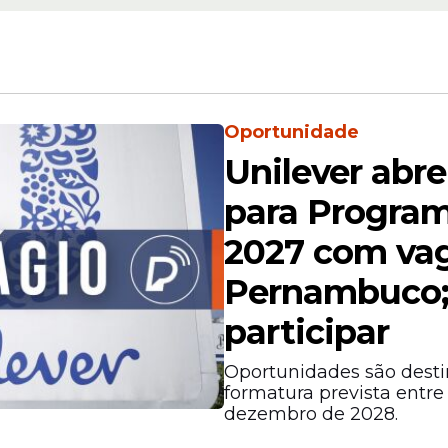
 para
Limoeiro para Guar
Municipal encerra i
 (6)
neste domingo (29)
Oportunidade
Unilever abre
para Program
2027 com va
Pernambuco;
tempo determinado. O período mínimo será de 
participar
ivos.
Oportunidades são desti
formatura prevista entr
dezembro de 2028.