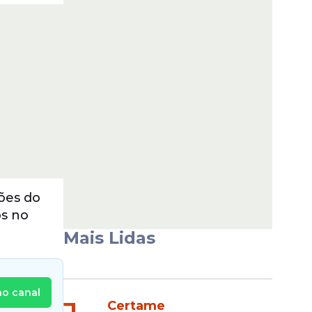
ões do
os no
Mais Lidas
no canal
Certame