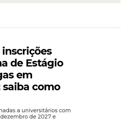
da
nscrições
 inscrições
a de Estágio
gas em
 saiba como
12 meses,
nadas a universitários com
e dezembro de 2027 e