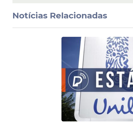
Olinda com 600 vagas
educação encerrará
Notícias Relacionadas
inscrições na segunda
Veja Também
Vagas e condições
Os aprovados atuarão com contrato por 
podendo chegar a até 24 meses consecut