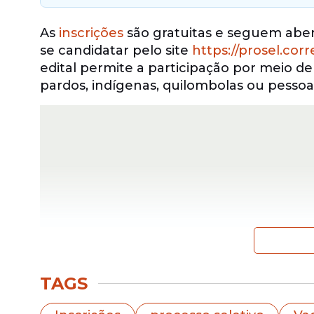
As
inscrições
são gratuitas e seguem abert
se candidatar pelo site
https://prosel.cor
edital permite a participação por meio d
pardos, indígenas, quilombolas ou pessoa
TAGS
O
candidato
deve indicar a opção no mome