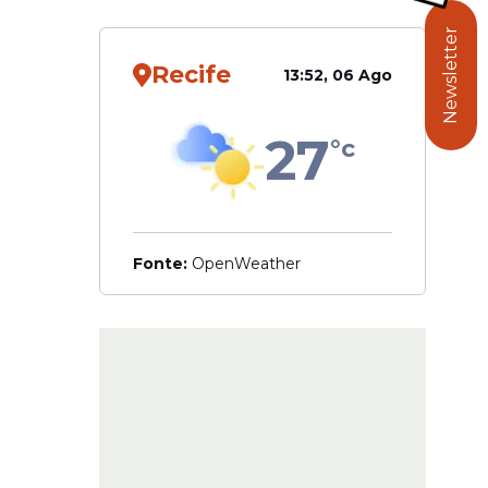
Newsletter
Recife
13:52, 06 Ago
o de
27
°c
Fonte:
OpenWeather