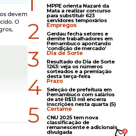
1
MPPE orienta Nazaré da
Mata a realizar concurso
ados devem
para substituir 623
servidores temporários
2
cido. O
Empregos
gros,
Gerdau fecha setores e
demite trabalhadores em
Pernambuco apontando
'condição de mercado'
3
Dia de Sorte
Resultado do Dia de Sorte
1263: veja os números
sorteados e a premiação
desta terça-feira
4
Prazo
Seleção de prefeitura em
Pernambuco com salários
de até R$13 mil encerra
inscrições nesta quarta (5)
5
Certame
CNU 2025 tem nova
classificação de
remanescente e adicionais
divulgada
dos. Para