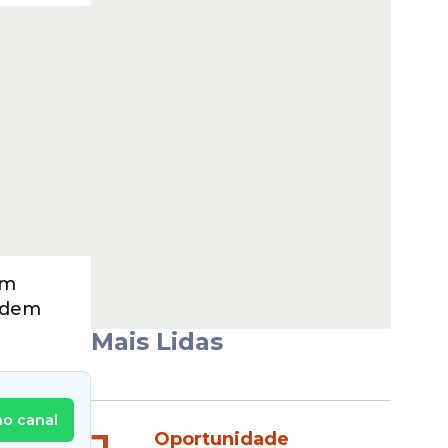
em
podem
Mais Lidas
no canal
Oportunidade