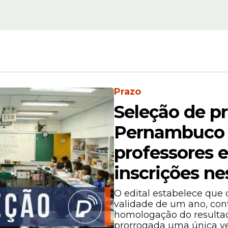
Contratação
letivo
Itaú abre seleção c
sa de
vagas de emprego no
como se
veja como se candid
Prazo
Seleção de p
Pernambuco 
professores 
inscrições ne
 acordo com o nível de ensino. O valor será de 
1.800 para universitários. A Caixa também ofer
O edital estabelece que o
validade de um ano, cont
homologação do resultad
prorrogada uma única v