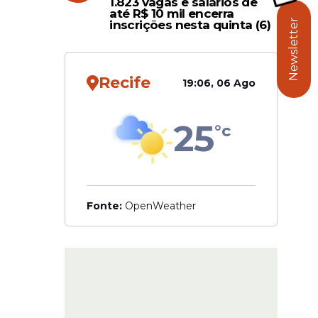
1.823 vagas e salários de
até R$ 10 mil encerra
os,
Newsletter
inscrições nesta quinta (6)
 semestre.
ura,
Recife
19:06, 06 Ago
 social
25
°c
Fonte:
OpenWeather