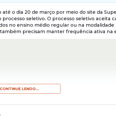
o até o dia 20 de março por meio do site da Sup
 processo seletivo. O processo seletivo aceita 
lados no ensino médio regular ou na modalidad
s também precisam manter frequência ativa na e
CONTINUE LENDO...
ra alunos do ensino técnico. O edital contemp