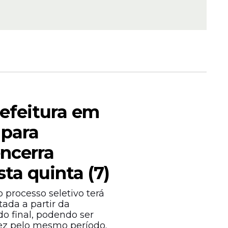
om 159
 Brasil;
atar
refeitura em
para
encerra
sta quinta (7)
R$ 500
ecerá
 processo seletivo terá
ada a partir da
o final, podendo ser
ez pelo mesmo período.