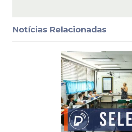
Oportunidade
MPF abre processo se
para estágio com bol
Notícias Relacionadas
até R$ 2.055,65; vaja 
inscrever
Veja Também
Os estagiários receberão bolsa estágio de
para estudantes do ensino médio e de R$ 
auxílio-transporte no valor de R$ 150.