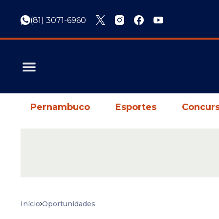
(81) 3071-6960
Pernambuco
Esportes
Concurs
Início
Oportunidades