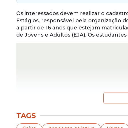
Os interessados devem realizar o cadastr
Estágios, responsável pela organização do
a partir de 16 anos que estejam matricu
de Jovens e Adultos (EJA). Os estudante
TAGS
A
seleção
também inclui oportunidades pa