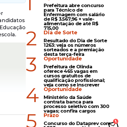
1
Prefeitura abre concurso
para Técnico de
er
Enfermagem com salário
de R$ 3.567,96 + vale-
candidatos
alimentação de até R$
e Educação
715,00
2
Dia de Sorte
scola.
Resultado do Dia de Sorte
1263: veja os números
sorteados e a premiação
desta terça-feira
3
Oportunidade
Prefeitura de Olinda
oferece 465 vagas em
cursos gratuitos de
qualificação profissional;
veja como se inscrever
4
Oportunidade
Ministério da Saúde
contrata banca para
processo seletivo com 300
vagas; confira cargos
5
Prazo
Concurso do Dataprev com
la áreas