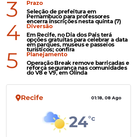
3
no Brasil em 2026
Prazo
Seleção de prefeitura em
Pernambuco para professores
encerra inscrições nesta quinta (7)
4
Diversão
Em Recife, no Dia dos Pais terá
Retirado
opções gratuitas para celebrar a data
em parques, museus e passeios
Latam demite piloto
turísticos; confira
5
acusado de chefiar rede de
Planejamento
abuso sexual contra
Operação Break remove barricadas e
crianças e adolescentes
reforça segurança nas comunidades
do V8 e V9, em Olinda
Recife
01:18, 08 Ago
Veja Também
24
°c