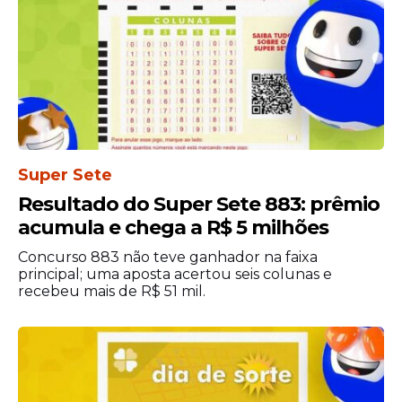
Super Sete
Resultado do Super Sete 883: prêmio
Benefícios e inscrição
acumula e chega a R$ 5 milhões
A companhia oferece uma série de
Concurso 883 não teve ganhador na faixa
benefícios alinhados ao mercado, como
principal; uma aposta acertou seis colunas e
assistência médica, vale alimentação,
recebeu mais de R$ 51 mil.
seguro de vida e programas de
desenvolvimento profissional.
Para participar, os candidatos interessados
no processo seletivo devem acessar o
site