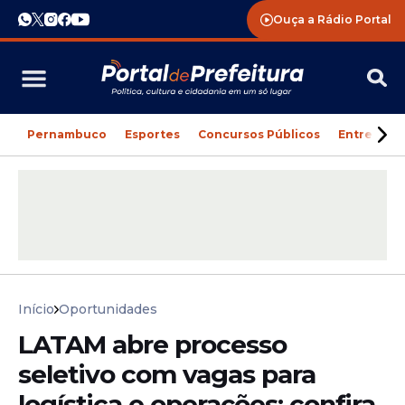
Ouça a Rádio Portal
Pernambuco
Esportes
Concursos Públicos
Entreteni
Início
Oportunidades
LATAM abre processo
seletivo com vagas para
logística e operações; confira