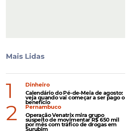
Perfil e requisitos
As exigências variam de acordo com a
função pretendida, já que cada cargo
possui especificidades próprias dentro do
Mais Lidas
setor aéreo.
1
Dinheiro
Leia Também
Calendário do Pé-de-Meia de agosto:
veja quando vai começar a ser pago o
benefício
2
Pernambuco
Aviação
Operação Venatrix mira grupo
LATAM anuncia aumento
suspeito de movimentar R$ 650 mil
por mês com tráfico de drogas em
de 9% nos voos domésticos
Surubim