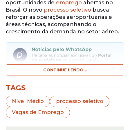
oportunidades de
emprego
abertas no
Brasil. O novo
processo seletivo
busca
reforçar as operações aeroportuárias e
áreas técnicas, acompanhando o
crescimento da demanda no setor aéreo.
Notícias pelo WhatsApp
Receba as notícias exclusivas do
Portal
de Prefeitura
pelo nosso canal.
CONTINUE LENDO...
Entrar no canal
TAGS
Com presença no mercado nacional e
internacional, a companhia tem ampliado
Nível Médio
processo seletivo
investimentos em logística, eficiência
Vagas de Emprego
operacional e qualificação de profissionais.
A iniciativa também abre espaço para
quem deseja ingressar na aviação civil.