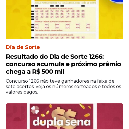
oficial de carreiras da LATAM
e realizar a
inscrição pela internet. O processo seletivo
possui três etapas, sendo elas a de
inscrição, triagem de currículos e
entrevistas.
Dia de Sorte
Resultado do Dia de Sorte 1266:
concurso acumula e próximo prêmio
chega a R$ 500 mil
Concurso 1266 não teve ganhadores na faixa de
sete acertos; veja os números sorteados e todos os
valores pagos.