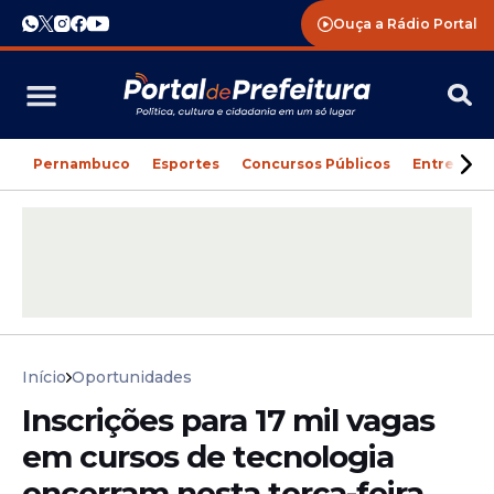
Ouça a Rádio Portal
Pernambuco
Esportes
Concursos Públicos
Entreteni
Início
Oportunidades
Inscrições para 17 mil vagas
em cursos de tecnologia
encerram nesta terça-feira