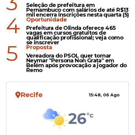
3
Oportunidades
Seleção de prefeitura em
Pernambuco com salários de até R$13
Governo de Pernambuco
mil encerra inscrições nesta quarta (5)
4
abre mais de 17 mil vagas
Oportunidade
em cursos gratuitos de
Prefeitura de Olinda oferece 465
vagas em cursos gratuitos de
tecnologia para estudantes
qualificação profissional; veja como
se inscrever
5
Proposta
Vereadora do PSOL quer tornar
Neymar "Persona Non Grata" em
Belém após provocação a jogador do
Remo
Veja Também
Recife
15:48, 06 Ago
Já para os alunos da Educação de Jovens e
Adultos (EJA), estão disponíveis 2.940
26
°c
vagas. Os cursos são voltados à área de
Visualização de Dados, com foco em temas
como
tecnologia
da informação, análise de