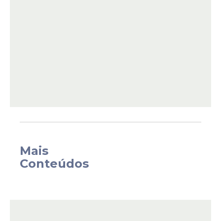
Como participar
Para participar, os interessados devem
Mais
acessar a
plataforma SisSel
, no site oficial
Conteúdos
da Secretaria de Educação, e preencher o
formulário com seus dados pessoais e
escolares.
Vagas e cursos