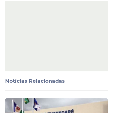
aproximar a educação básica das
exigências do mercado de trabalho. A
iniciativa oferece certificações ao longo do
percurso formativo, além de estimular a
criação de portfólios e o desenvolvimento
de competências técnicas alinhadas às
demandas do setor de
tecnologia
.
Cronograma
Inscrições: até 31 de abril
Divulgação das inscrições
homologadas: 2 de abril
Matrícula nas escolas polo: 6 a 13 de
Notícias Relacionadas
abril
Início das aulas: 6 de abril
Matrículas para vagas remanescentes:
14 a 30 de abril