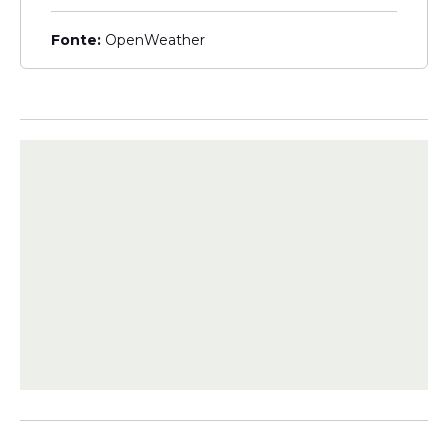
dados e desenvolvimento de habilidades
Fonte:
OpenWeather
profissionais. Essa formação será oferecida
em 49 unidades de ensino, com 60 vagas
por escola.
Mercado de trabalho
O programa Trilhatec tem como proposta