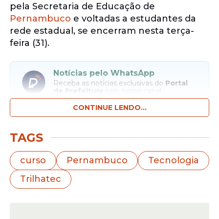
pela Secretaria de Educação de
Pernambuco
e voltadas a estudantes da
rede estadual, se encerram nesta terça-
feira (31).
Notícias pelo WhatsApp
Receba as notícias exclusivas do
Portal
de Prefeitura
pelo nosso canal.
CONTINUE LENDO...
Entrar no canal
TAGS
A iniciativa integra o programa
Trilhatec
,
realizado em parceria com a Cesar School.
curso
Pernambuco
Tecnologia
Além da Cesar School, o programa conta
Trilhatec
com apoio de instituições de qualificação
profissional como Senai, Senac e Serta.