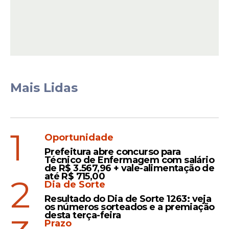
Em 2026, a iniciativa será realizada em 157
escolas, cada uma com oferta de 90 vagas,
voltadas para turmas do 1º e 2º ano.
Mais Lidas
Leia Também
1
Oportunidades
Oportunidade
Prefeitura abre concurso para
Mais de 17 mil vagas em
Técnico de Enfermagem com salário
cursos de tecnologia têm
de R$ 3.567,96 + vale-alimentação de
até R$ 715,00
inscrições prorrogadas até
2
Dia de Sorte
terça-feira (31)
Resultado do Dia de Sorte 1263: veja
os números sorteados e a premiação
desta terça-feira
Prazo